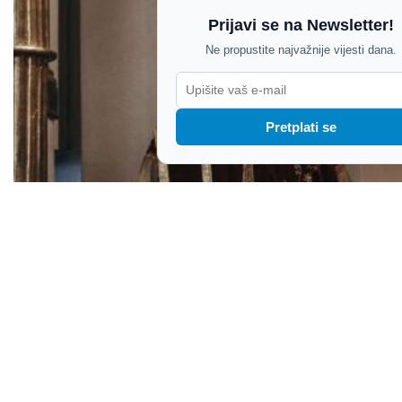
Prijavi se na Newsletter!
Ne propustite najvažnije vijesti dana.
Pretplati se
Slučaj seksualnog zlostavljanja maloljetnika
godinama ostao bez javne reakcije: Zašto je
svećenik Požeške biskupije tek sada maknut iz
službe?