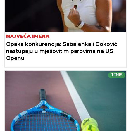
NAJVEĆA IMENA
Opaka konkurencija: Sabalenka i Đoković
nastupaju u mješovitim parovima na US
Openu
TENIS