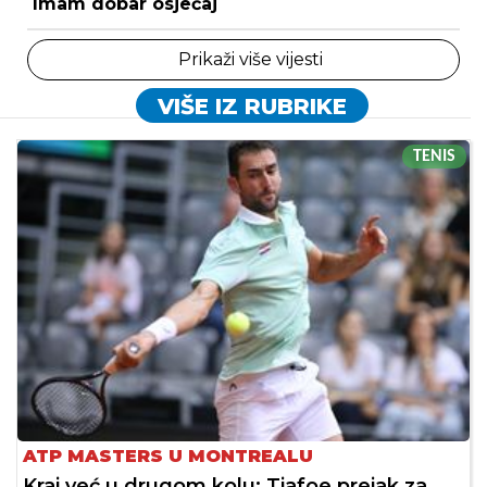
Imam dobar osjećaj
Prikaži više vijesti
VIŠE IZ RUBRIKE
TENIS
ATP MASTERS U MONTREALU
Kraj već u drugom kolu: Tiafoe prejak za