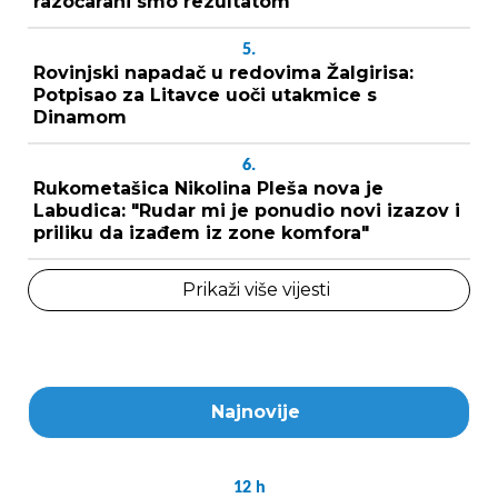
razočarani smo rezultatom
5.
Rovinjski napadač u redovima Žalgirisa:
Potpisao za Litavce uoči utakmice s
Dinamom
6.
Rukometašica Nikolina Pleša nova je
Labudica: "Rudar mi je ponudio novi izazov i
priliku da izađem iz zone komfora"
Prikaži više vijesti
Najnovije
12
h