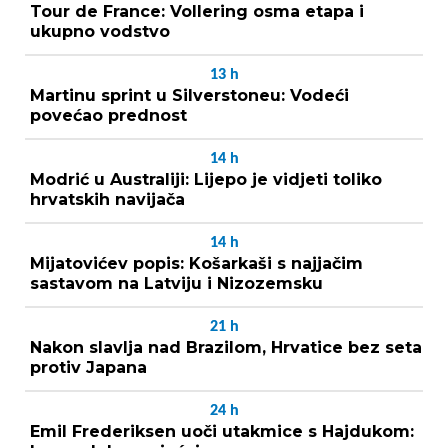
Tour de France: Vollering osma etapa i
ukupno vodstvo
13
h
Martinu sprint u Silverstoneu: Vodeći
povećao prednost
14
h
Modrić u Australiji: Lijepo je vidjeti toliko
hrvatskih navijača
14
h
Mijatovićev popis: Košarkaši s najjačim
sastavom na Latviju i Nizozemsku
21
h
Nakon slavlja nad Brazilom, Hrvatice bez seta
protiv Japana
24
h
Emil Frederiksen uoči utakmice s Hajdukom: