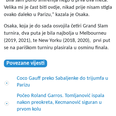
"Bila sam puno smirenija nego u prva dva meča.
Velika mi je čast biti ovdje, nikad prije nisam stigla
ovako daleko u Parizu," kazala je Osaka.
Osaka, koja je do sada osvojila četiri Grand Slam
turnira, dva puta je bila najbolja u Melbourneu
(2019, 2021), te New Yorku (2018, 2020), prvi put
se na pariškom turniru plasirala u osminu finala.
Povezane vijesti
Coco Gauff preko Sabaljenke do trijumfa u
Parizu
Počeo Roland Garros. Tomljanović ispala
nakon preokreta, Kecmanović siguran u
prvom kolu