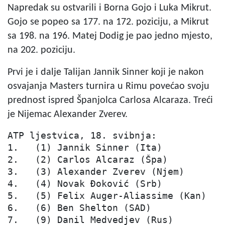
Napredak su ostvarili i Borna Gojo i Luka Mikrut.
Gojo se popeo sa 177. na 172. poziciju, a Mikrut
sa 198. na 196. Matej Dodig je pao jedno mjesto,
na 202. poziciju.
Prvi je i dalje Talijan Jannik Sinner koji je nakon
osvajanja Masters turnira u Rimu povećao svoju
prednost ispred Španjolca Carlosa Alcaraza. Treći
je Nijemac Alexander Zverev.
ATP ljestvica, 18. svibnja:

1.   (1) Jannik Sinner (Ita)            
2.   (2) Carlos Alcaraz (Špa)           
3.   (3) Alexander Zverev (Njem)        
4.   (4) Novak Đoković (Srb)            
5.   (5) Felix Auger-Aliassime (Kan)    
6.   (6) Ben Shelton (SAD)              
7.   (9) Danil Medvedjev (Rus)          