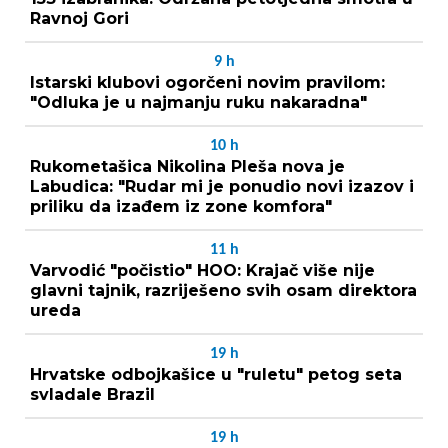
Ravnoj Gori
9
h
Istarski klubovi ogorčeni novim pravilom:
"Odluka je u najmanju ruku nakaradna"
10
h
Rukometašica Nikolina Pleša nova je
Labudica: "Rudar mi je ponudio novi izazov i
priliku da izađem iz zone komfora"
11
h
Varvodić "počistio" HOO: Krajač više nije
glavni tajnik, razriješeno svih osam direktora
ureda
19
h
Hrvatske odbojkašice u "ruletu" petog seta
svladale Brazil
19
h