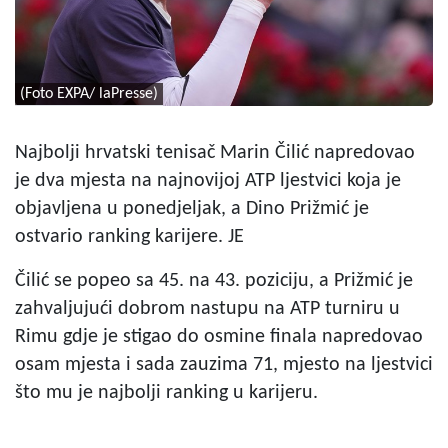
(Foto EXPA/ laPresse)
Najbolji hrvatski tenisač Marin Čilić napredovao
je dva mjesta na najnovijoj ATP ljestvici koja je
objavljena u ponedjeljak, a Dino Prižmić je
ostvario ranking karijere. JE
Čilić se popeo sa 45. na 43. poziciju, a Prižmić je
zahvaljujući dobrom nastupu na ATP turniru u
Rimu gdje je stigao do osmine finala napredovao
osam mjesta i sada zauzima 71, mjesto na ljestvici
što mu je najbolji ranking u karijeru.