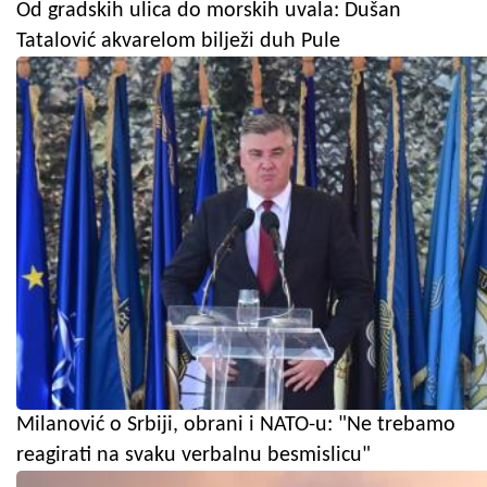
Od gradskih ulica do morskih uvala: Dušan
Tatalović akvarelom bilježi duh Pule
Milanović o Srbiji, obrani i NATO-u: "Ne trebamo
reagirati na svaku verbalnu besmislicu"