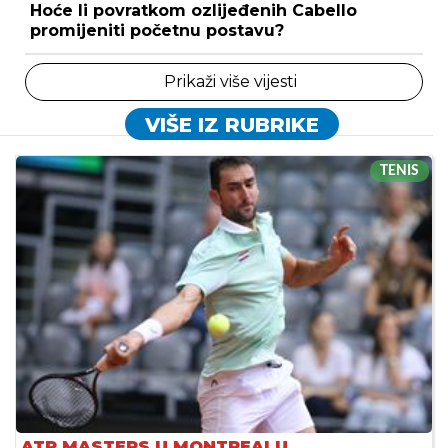
Hoće li povratkom ozlijeđenih Cabello
promijeniti početnu postavu?
Prikaži više vijesti
VIŠE IZ RUBRIKE
TENIS
ATP MASTERS U MONTREALU