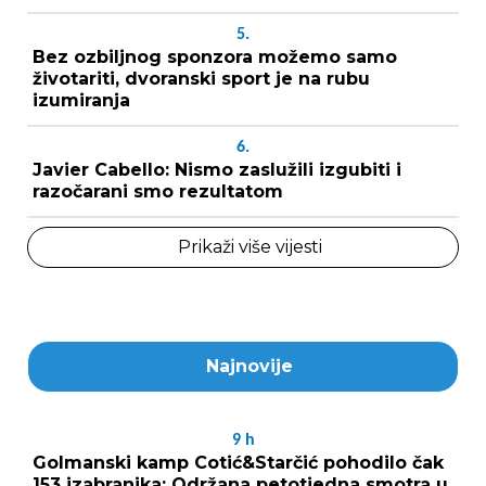
5.
Bez ozbiljnog sponzora možemo samo
životariti, dvoranski sport je na rubu
izumiranja
6.
Javier Cabello: Nismo zaslužili izgubiti i
razočarani smo rezultatom
Prikaži više vijesti
Najnovije
9
h
Golmanski kamp Cotić&Starčić pohodilo čak
153 izabranika: Održana petotjedna smotra u