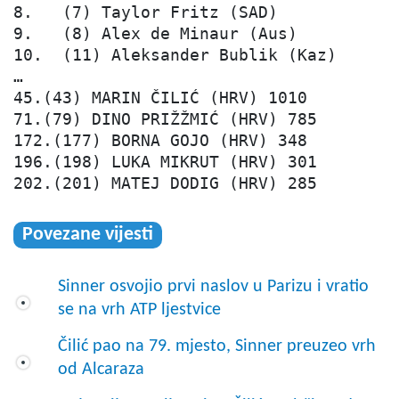
8.   (7) Taylor Fritz (SAD)             
9.   (8) Alex de Minaur (Aus)           
10.  (11) Aleksander Bublik (Kaz)       
…

45.(43) MARIN ČILIĆ (HRV) 1010    

71.(79) DINO PRIŽŽMIĆ (HRV) 785    

172.(177) BORNA GOJO (HRV) 348    

196.(198) LUKA MIKRUT (HRV) 301

202.(201) MATEJ DODIG (HRV) 285
Povezane vijesti
Sinner osvojio prvi naslov u Parizu i vratio
se na vrh ATP ljestvice
Čilić pao na 79. mjesto, Sinner preuzeo vrh
od Alcaraza