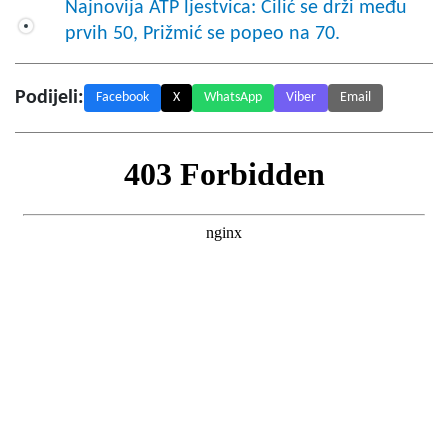
Najnovija ATP ljestvica: Čilić se drži među
prvih 50, Prižmić se popeo na 70.
Podijeli:
Facebook
X
WhatsApp
Viber
Email