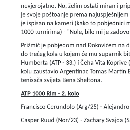
nevjerojatno. No, želim ostati miran i prip
je svoje poštoanje prema najuspješnijem
je ispisao na kameri (kako to pobjednici
1000 turnirima) - "Nole, bilo mi je zadovol
Prižmić je pobjedom nad Đokovićem na 
do trećeg kola u kojem će mu suparnik b
Humberta (ATP - 33.) i Čeha Vita Koprive 
kolu zaustavio Argentinac Tomas Martin E
tenisača svijeta Bena Sheltona.
ATP 1000 Rim - 2. kolo
Francisco Cerundolo (Arg/25) - Alejandro T
Casper Ruud (Nor/23) - Zachary Svajda (S