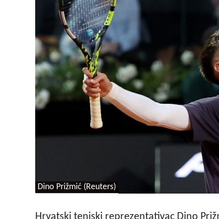
Dino Prižmić (Reuters)
Hrvatski teniski reprezentativac Dino Pri