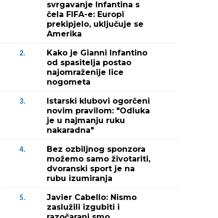
svrgavanje Infantina s
čela FIFA-e: Europi
prekipjelo, uključuje se
Amerika
Kako je Gianni Infantino
2.
od spasitelja postao
najomraženije lice
nogometa
Istarski klubovi ogorčeni
3.
novim pravilom: "Odluka
je u najmanju ruku
nakaradna"
Bez ozbiljnog sponzora
4.
možemo samo životariti,
dvoranski sport je na
rubu izumiranja
Javier Cabello: Nismo
5.
zaslužili izgubiti i
razočarani smo