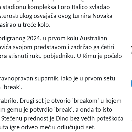
m stadionu kompleksa Foro Italico svladao
esterostrukog osvajača ovog turnira Novaka
lasirao u treće kolo.
 odigranog 2024. u prvom kolu Australian
vića svojom predstavom i zadržao ga četiri
mora stisnuti ruku pobjedniku. U Rimu je počelo
ravnopravan suparnik, iako je u prvom setu
 'break'.
rabrilo. Drugi set je otvorio 'breakom' u kojem
m gemu je potvrdio 'break', a onda to isto
 Stečenu prednost je Dino bez većih poteškoća
uta igre odveo meč u odlučujući set.