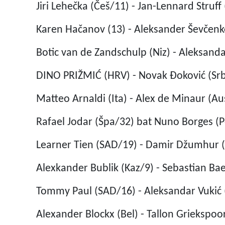
Jiri Lehečka (Češ/11) - Jan-Lennard Struff 
Karen Hačanov (13) - Aleksander Ševčenko
Botic van de Zandschulp (Niz) - Aleksandar
DINO PRIŽMIĆ (HRV) - Novak Đoković (Srb/
Matteo Arnaldi (Ita) - Alex de Minaur (Aus
Rafael Jodar (Špa/32) bat Nuno Borges (Po
Learner Tien (SAD/19) - Damir Džumhur (B
Alexkander Bublik (Kaz/9) - Sebastian Baez
Tommy Paul (SAD/16) - Aleksandar Vukić (
Alexander Blockx (Bel) - Tallon Griekspoor 