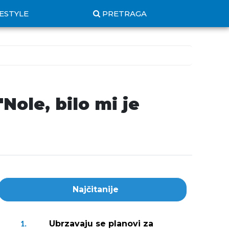
FESTYLE
PRETRAGA
Nole, bilo mi je
Najčitanije
Ubrzavaju se planovi za
1.