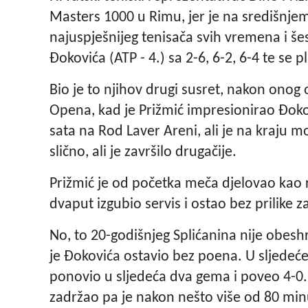
Masters 1000 u Rimu, jer je na središnje
najuspješnijeg tenisača svih vremena i š
Đokovića (ATP - 4.) sa 2-6, 6-2, 6-4 te se p
Bio je to njihov drugi susret, nakon onog
Opena, kad je Prižmić impresionirao Đoko
sata na Rod Laver Areni, ali je na kraju 
slično, ali je završilo drugačije.
Prižmić je od početka meča djelovao kao 
dvaput izgubio servis i ostao bez prilike za
No, to 20-godišnjeg Splićanina nije obesh
je Đokovića ostavio bez poena. U sljedeće
ponovio u sljedeća dva gema i poveo 4-0.
zadržao pa je nakon nešto više od 80 min