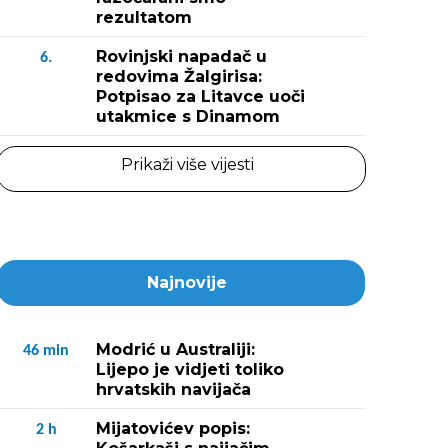
rezultatom
Rovinjski napadač u
6.
redovima Žalgirisa:
Potpisao za Litavce uoči
utakmice s Dinamom
Prikaži više vijesti
Najnovije
Modrić u Australiji:
46
min
Lijepo je vidjeti toliko
hrvatskih navijača
Mijatovićev popis:
2
h