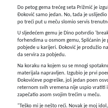
Do petog gema trećeg seta Prižmić je iz
Đoković samo jedan. No, tada je uslijedio
po treći put u meču slomio servis trenutno
U sljedećem gemu je Dino potvrdio 'break
forhendima u osmom gemu, Splićanin je 
pobjede u karijeri. Đoković je produžio na
da servira za pobjedu.
Na koraku na kojem su se mnogi spotaknul
materijala napravljen. Izgubio je prvi po
Đokovićeve pogreške, još jedan poen osvo
reternom svih vremena nije uspio vratiti 
zapečatio asom svojim trećim u meču.
"Teško mi je nešto reći. Novak je moj id