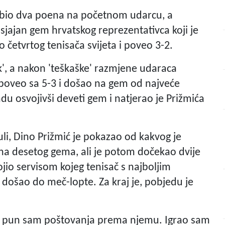
gubio dva poena na početnom udarcu, a
 sjajan gem hrvatskog reprezentativca koji je
 četvrtog tenisača svijeta i poveo 3-2.
', a nakon 'teškaške' razmjene udaraca
poveo sa 5-3 i došao na gem od najveće
du osvojivši deveti gem i natjerao je Prižmića
i, Dino Prižmić je pokazao od kakvog je
ena desetog gema, ali je potom dočekao dvije
jio servisom kojeg tenisač s najboljim
i došao do meč-lopte. Za kraj je, pobjedu je
ol, pun sam poštovanja prema njemu. Igrao sam