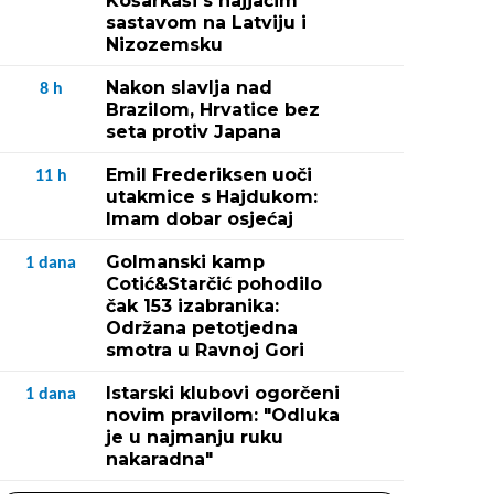
Košarkaši s najjačim
sastavom na Latviju i
Nizozemsku
Nakon slavlja nad
8
h
Brazilom, Hrvatice bez
seta protiv Japana
Emil Frederiksen uoči
11
h
utakmice s Hajdukom:
Imam dobar osjećaj
Golmanski kamp
1
dana
Cotić&Starčić pohodilo
čak 153 izabranika:
Održana petotjedna
smotra u Ravnoj Gori
Istarski klubovi ogorčeni
1
dana
novim pravilom: "Odluka
je u najmanju ruku
nakaradna"