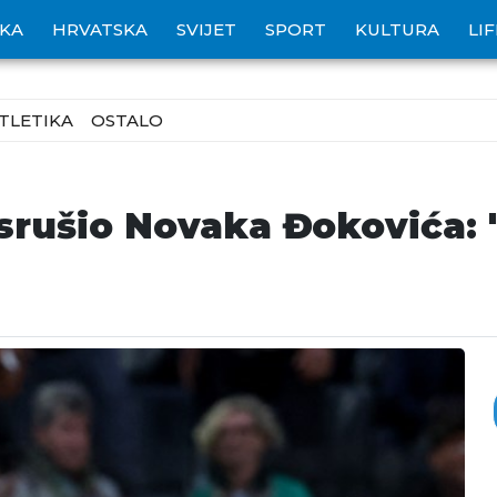
IKA
HRVATSKA
SVIJET
SPORT
KULTURA
LI
TLETIKA
OSTALO
srušio Novaka Đokovića: "