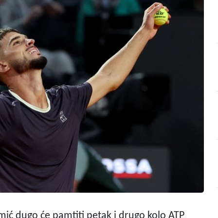
žmić dugo će pamtiti petak i drugo kolo ATP