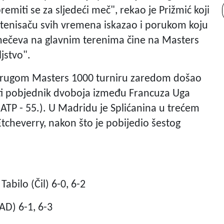
remiti se za sljedeći meč", rekao je Prižmić koji
 tenisaču svih vremena iskazao i porukom koju
 mečeva na glavnim terenima čine na Masters
jstvo".
drugom Masters 1000 turniru zaredom došao
iti pobjednik dvoboja između Francuza Uga
(ATP - 55.). U Madridu je Splićanina u trećem
tcheverry, nakon što je pobijedio šestog
abilo (Čil) 6-0, 6-2
AD) 6-1, 6-3