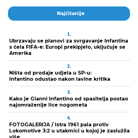
Najčitanije
1.
Ubrzavaju se planovi za svrgavanje Infantina
s čela FIFA-e: Europi prekipjelo, uključuje se
Amerika
2.
Ništa od prodaje udjela u SP-u:
Infantino odustao nakon lavine kritika
3.
Kako je Gianni Infantino od spasitelja postao
najomraženije lice nogometa
4.
FOTOGALERIJA / Istra 1961 pala protiv
Lokomotive 3:2 u utakmici u kojoj je zaslužila
više