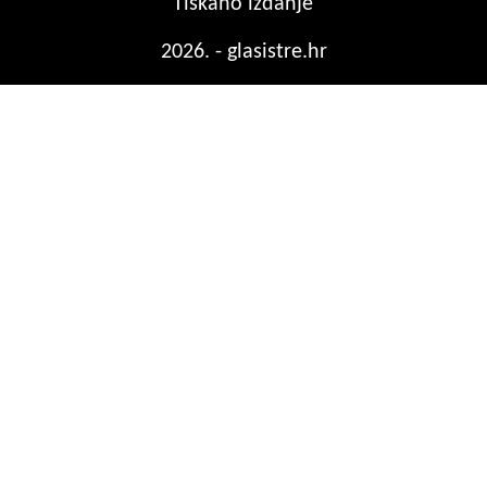
Tiskano izdanje
2026. - glasistre.hr