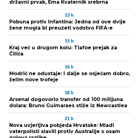
državni prvak, Ema Kvaternik srebrna
13
h
Pobuna protiv Infantina: Jedna od ove dvije
žene mogla bi preuzeti vodstvo FIFA-e
15
h
Kraj već u drugom kolu: Tiafoe prejak za
Čilića
16
h
Modrić ne odustaje: I dalje se osjećam dobro,
želim nove trofeje
18
h
Arsenal dogovorio transfer od 100 milijuna
dolara: Bruno Guimaraes stiže iz Newcastlea
21
h
Nova uvjerljiva pobjeda Hrvatske: Mladi
vaterpolisti slavili protiv Australije s osam
golova razlike