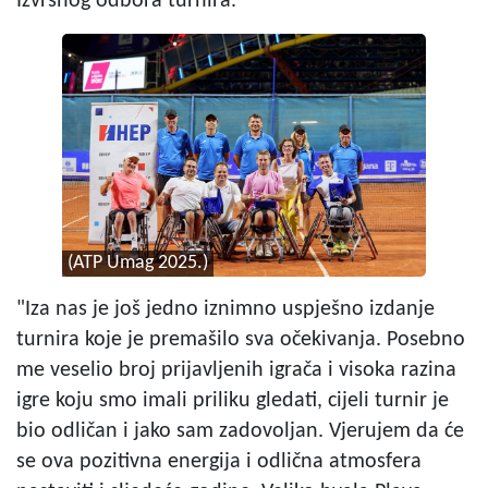
Izvršnog odbora turnira.
(ATP Umag 2025.)
"Iza nas je još jedno iznimno uspješno izdanje
turnira koje je premašilo sva očekivanja. Posebno
me veselio broj prijavljenih igrača i visoka razina
igre koju smo imali priliku gledati, cijeli turnir je
bio odličan i jako sam zadovoljan. Vjerujem da će
se ova pozitivna energija i odlična atmosfera