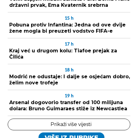
državni prvak, Ema Kvaternik srebrna
15
h
Pobuna protiv Infantina: Jedna od ove dvije
žene mogla bi preuzeti vodstvo FIFA-e
17
h
Kraj već u drugom kolu: Tiafoe prejak za
Čilića
18
h
Modrić ne odustaje: I dalje se osjećam dobro,
želim nove trofeje
19
h
Arsenal dogovorio transfer od 100 milijuna
dolara: Bruno Guimaraes stiže iz Newcastlea
Prikaži više vijesti
VIŠE IZ RUBRIKE