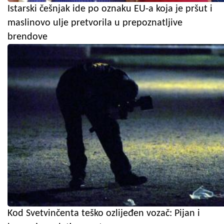
Istarski češnjak ide po oznaku EU-a koja je pršut i
maslinovo ulje pretvorila u prepoznatljive
brendove
Kod Svetvinčenta teško ozlijeđen vozač: Pijan i