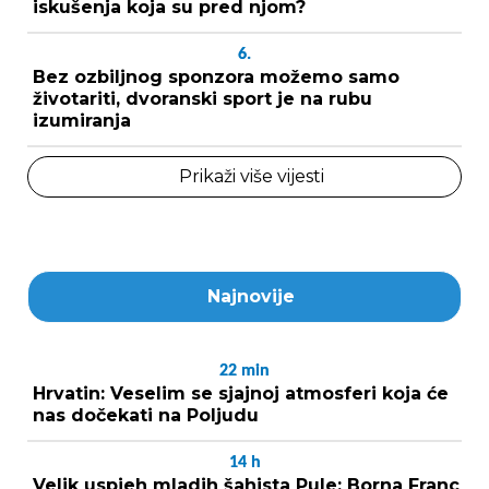
iskušenja koja su pred njom?
6.
Bez ozbiljnog sponzora možemo samo
životariti, dvoranski sport je na rubu
izumiranja
Prikaži više vijesti
Najnovije
22
min
Hrvatin: Veselim se sjajnoj atmosferi koja će
nas dočekati na Poljudu
14
h
Velik uspjeh mladih šahista Pule: Borna Franc