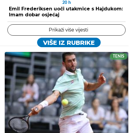
20
h
Emil Frederiksen uoči utakmice s Hajdukom:
Imam dobar osjećaj
Prikaži više vijesti
VIŠE IZ RUBRIKE
TENIS