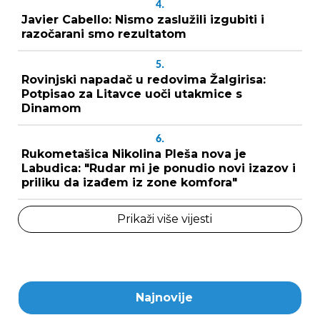
4.
Javier Cabello: Nismo zaslužili izgubiti i
razočarani smo rezultatom
5.
Rovinjski napadač u redovima Žalgirisa:
Potpisao za Litavce uoči utakmice s
Dinamom
6.
Rukometašica Nikolina Pleša nova je
Labudica: "Rudar mi je ponudio novi izazov i
priliku da izađem iz zone komfora"
Prikaži više vijesti
Najnovije