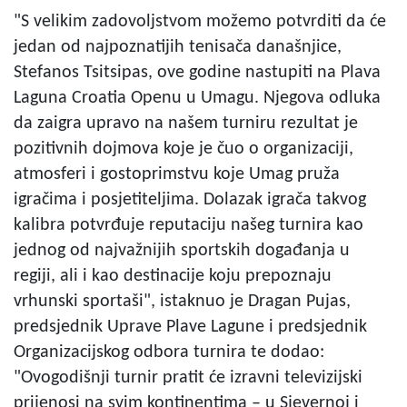
"S velikim zadovoljstvom možemo potvrditi da će
jedan od najpoznatijih tenisača današnjice,
Stefanos Tsitsipas, ove godine nastupiti na Plava
Laguna Croatia Openu u Umagu. Njegova odluka
da zaigra upravo na našem turniru rezultat je
pozitivnih dojmova koje je čuo o organizaciji,
atmosferi i gostoprimstvu koje Umag pruža
igračima i posjetiteljima. Dolazak igrača takvog
kalibra potvrđuje reputaciju našeg turnira kao
jednog od najvažnijih sportskih događanja u
regiji, ali i kao destinacije koju prepoznaju
vrhunski sportaši", istaknuo je Dragan Pujas,
predsjednik Uprave Plave Lagune i predsjednik
Organizacijskog odbora turnira te dodao:
"Ovogodišnji turnir pratit će izravni televizijski
prijenosi na svim kontinentima – u Sjevernoj i