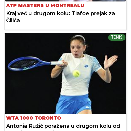
ATP MASTERS U MONTREALU
Kraj već u drugom kolu: Tiafoe prejak za
Čilića
TENIS
WTA 1000 TORONTO
Antonia Ružić poražena u drugom kolu od