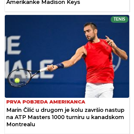
Amerikanke Madison Keys
TENIS
PRVA POBJEDA AMERIKANCA
Marin Čilić u drugom je kolu završio nastup
na ATP Masters 1000 turniru u kanadskom
Montrealu