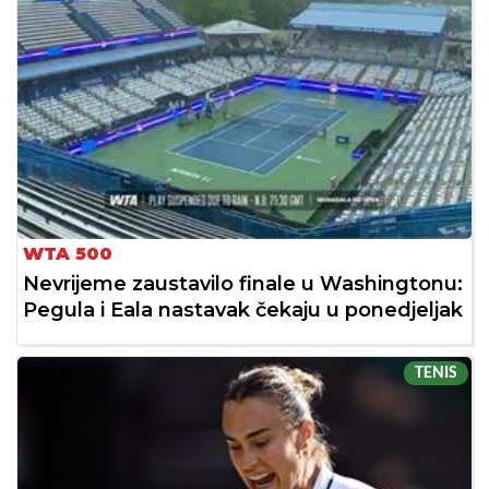
WTA 500
Nevrijeme zaustavilo finale u Washingtonu:
Pegula i Eala nastavak čekaju u ponedjeljak
TENIS