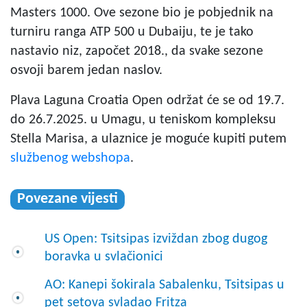
Masters 1000. Ove sezone bio je pobjednik na
turniru ranga ATP 500 u Dubaiju, te je tako
nastavio niz, započet 2018., da svake sezone
osvoji barem jedan naslov.
Plava Laguna Croatia Open održat će se od 19.7.
do 26.7.2025. u Umagu, u teniskom kompleksu
Stella Marisa, a ulaznice je moguće kupiti putem
službenog webshopa
.
Povezane vijesti
US Open: Tsitsipas izviždan zbog dugog
boravka u svlačionici
AO: Kanepi šokirala Sabalenku, Tsitsipas u
pet setova svladao Fritza