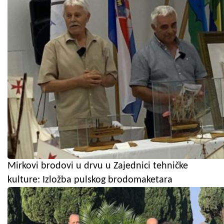
Mirkovi brodovi u drvu u Zajednici tehničke
kulture: Izložba pulskog brodomaketara