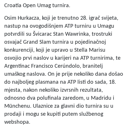
Croatia Open Umag turnira.
Osim Hurkacza, koji je trenutno 28. igrač svijeta,
nastup na ovogodišnjem ATP turniru u Umagu
potvrdili su Švicarac Stan Wawrinka, trostruki
osvajač Grand Slam turnira u pojedinačnoj
konkurenciji, koji je upravo u Stella Marisu
osvojio prvi naslov u karijeri na ATP turnirima, te
Argentinac Francisco Cerúndolo, branitelj
umaškog naslova. On je prije nekoliko dana došao
do najboljeg plasmana na ATP listi do sada, 18.
mjesta, nakon nekoliko izvrsnih rezultata,
odnosno dva polufinala zaredom, u Madridu i
Münchenu. Ulaznice za glavni dio turnira su u
prodaji i mogu se kupiti putem službenog
webshopa.