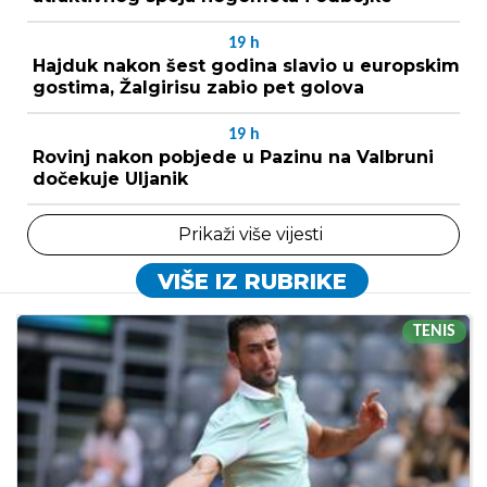
19
h
Hajduk nakon šest godina slavio u europskim
gostima, Žalgirisu zabio pet golova
19
h
Rovinj nakon pobjede u Pazinu na Valbruni
dočekuje Uljanik
Prikaži više vijesti
VIŠE IZ RUBRIKE
TENIS