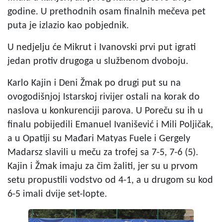
godine. U prethodnih osam finalnih mečeva pet
puta je izlazio kao pobjednik.
U nedjelju će Mikrut i Ivanovski prvi put igrati
jedan protiv drugoga u službenom dvoboju.
Karlo Kajin i Deni Žmak po drugi put su na
ovogodišnjoj Istarskoj rivijer ostali na korak do
naslova u konkurenciji parova. U Poreču su ih u
finalu pobijedili Emanuel Ivanišević i Mili Poljičak,
a u Opatiji su Mađari Matyas Fuele i Gergely
Madarsz slavili u meču za trofej sa 7-5, 7-6 (5).
Kajin i Žmak imaju za čim žaliti, jer su u prvom
setu propustili vodstvo od 4-1, a u drugom su kod
6-5 imali dvije set-lopte.