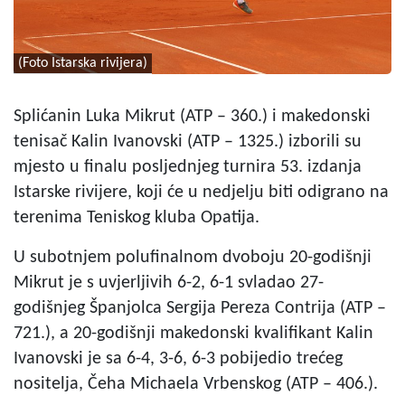
(Foto Istarska rivijera)
Splićanin Luka Mikrut (ATP – 360.) i makedonski
tenisač Kalin Ivanovski (ATP – 1325.) izborili su
mjesto u finalu posljednjeg turnira 53. izdanja
Istarske rivijere, koji će u nedjelju biti odigrano na
terenima Teniskog kluba Opatija.
U subotnjem polufinalnom dvoboju 20-godišnji
Mikrut je s uvjerljivih 6-2, 6-1 svladao 27-
godišnjeg Španjolca Sergija Pereza Contrija (ATP –
721.), a 20-godišnji makedonski kvalifikant Kalin
Ivanovski je sa 6-4, 3-6, 6-3 pobijedio trećeg
nositelja, Čeha Michaela Vrbenskog (ATP – 406.).