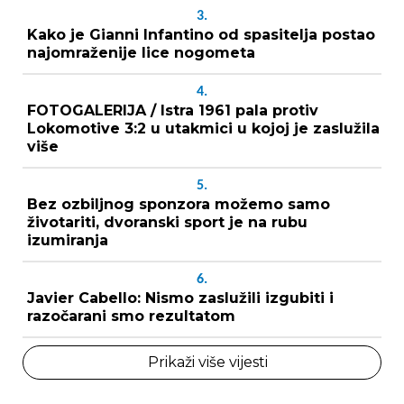
3.
Kako je Gianni Infantino od spasitelja postao
najomraženije lice nogometa
4.
FOTOGALERIJA / Istra 1961 pala protiv
Lokomotive 3:2 u utakmici u kojoj je zaslužila
više
5.
Bez ozbiljnog sponzora možemo samo
životariti, dvoranski sport je na rubu
izumiranja
6.
Javier Cabello: Nismo zaslužili izgubiti i
razočarani smo rezultatom
Prikaži više vijesti