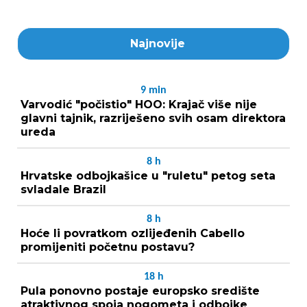
Najnovije
9
min
Varvodić "počistio" HOO: Krajač više nije
glavni tajnik, razriješeno svih osam direktora
ureda
8
h
Hrvatske odbojkašice u "ruletu" petog seta
svladale Brazil
8
h
Hoće li povratkom ozlijeđenih Cabello
promijeniti početnu postavu?
18
h
Pula ponovno postaje europsko središte
atraktivnog spoja nogometa i odbojke