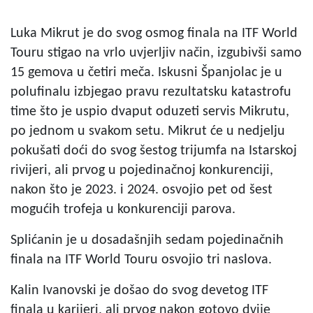
Luka Mikrut je do svog osmog finala na ITF World
Touru stigao na vrlo uvjerljiv način, izgubivši samo
15 gemova u četiri meča. Iskusni Španjolac je u
polufinalu izbjegao pravu rezultatsku katastrofu
time što je uspio dvaput oduzeti servis Mikrutu,
po jednom u svakom setu. Mikrut će u nedjelju
pokušati doći do svog šestog trijumfa na Istarskoj
rivijeri, ali prvog u pojedinačnoj konkurenciji,
nakon što je 2023. i 2024. osvojio pet od šest
mogućih trofeja u konkurenciji parova.
Splićanin je u dosadašnjih sedam pojedinačnih
finala na ITF World Touru osvojio tri naslova.
Kalin Ivanovski je došao do svog devetog ITF
finala u karijeri, ali prvog nakon gotovo dvije