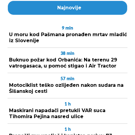
Najnovije
9
min
U moru kod Pašmana pronađen mrtav mladić
iz Slovenije
38
min
Buknuo požar kod Orbanića: Na terenu 29
vatrogasaca, u pomoć stigao i Air Tractor
57
min
Motociklist teško ozlijeđen nakon sudara na
Šišanskoj cesti
1
h
Maskirani napadači pretukli VAR suca
Tihomira Pejina nasred ulice
1
h