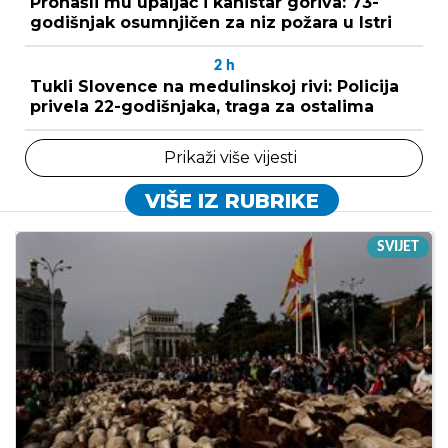
Pronašli mu upaljač i kanistar goriva: 73-
godišnjak osumnjičen za niz požara u Istri
2
h
Tukli Slovence na medulinskoj rivi: Policija
privela 22-godišnjaka, traga za ostalima
Prikaži više vijesti
VIŠE IZ RUBRIKE
SVIJET