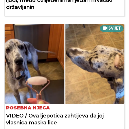
ljudi, među ozlijeđenima i jedan hrvatski
državljanin
SVIJET
POSEBNA NJEGA
VIDEO / Ova ljepotica zahtijeva da joj
vlasnica masira lice