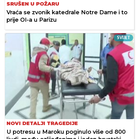
SRUŠEN U POŽARU
Vraća se zvonik katedrale Notre Dame i to
prije OI-a u Parizu
SVIJET
NOVI DETALJI TRAGEDIJE
U potresu u Maroku poginulo više od 800