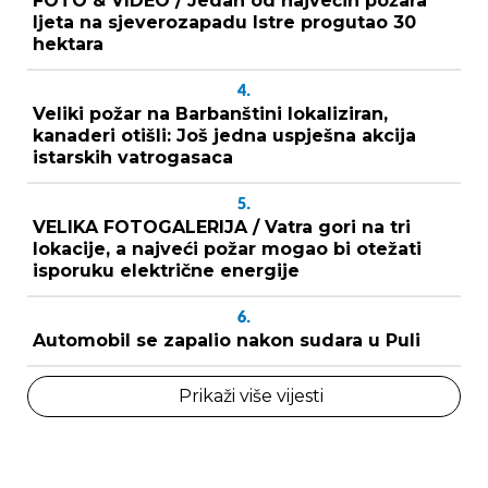
FOTO & VIDEO / Jedan od najvećih požara
ljeta na sjeverozapadu Istre progutao 30
hektara
4.
Veliki požar na Barbanštini lokaliziran,
kanaderi otišli: Još jedna uspješna akcija
istarskih vatrogasaca
5.
VELIKA FOTOGALERIJA / Vatra gori na tri
lokacije, a najveći požar mogao bi otežati
isporuku električne energije
6.
Automobil se zapalio nakon sudara u Puli
Prikaži više vijesti