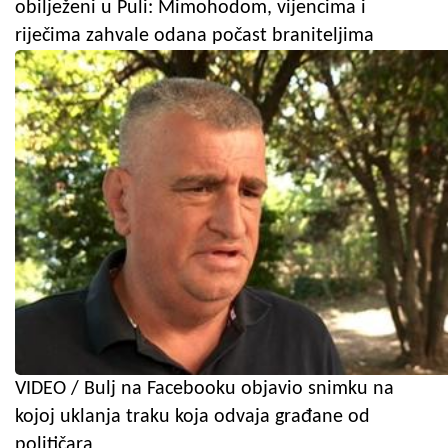
obilježeni u Puli: Mimohodom, vijencima i
riječima zahvale odana počast braniteljima
VIDEO / Bulj na Facebooku objavio snimku na
kojoj uklanja traku koja odvaja građane od
političara