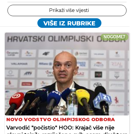
Prikaži više vijesti
VIŠE IZ RUBRIKE
NOGOMET
NOVO VODSTVO OLIMPIJSKOG ODBORA
Varvodić "počistio" HOO: Krajač više nije