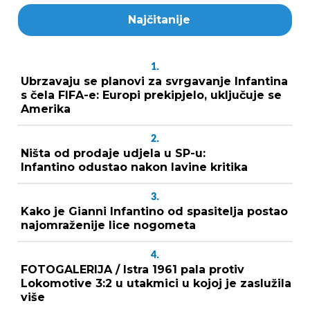
Najčitanije
1.
Ubrzavaju se planovi za svrgavanje Infantina
s čela FIFA-e: Europi prekipjelo, uključuje se
Amerika
2.
Ništa od prodaje udjela u SP-u:
Infantino odustao nakon lavine kritika
3.
Kako je Gianni Infantino od spasitelja postao
najomraženije lice nogometa
4.
FOTOGALERIJA / Istra 1961 pala protiv
Lokomotive 3:2 u utakmici u kojoj je zaslužila
više