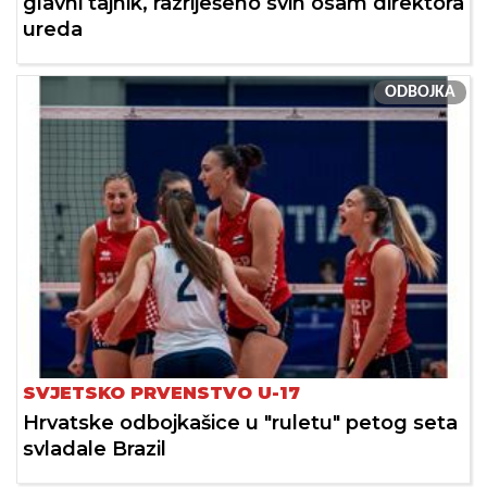
glavni tajnik, razriješeno svih osam direktora
ureda
ODBOJKA
SVJETSKO PRVENSTVO U-17
Hrvatske odbojkašice u "ruletu" petog seta
svladale Brazil