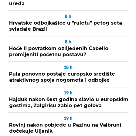
ureda
8
h
Hrvatske odbojkašice u "ruletu" petog seta
svladale Brazil
8
h
Hoće li povratkom ozlijeđenih Cabello
promijeniti početnu postavu?
18
h
Pula ponovno postaje europsko središte
atraktivnog spoja nogometa i odbojke
19
h
Hajduk nakon šest godina slavio u europskim
gostima, Žalgirisu zabio pet golova
19
h
Rovinj nakon pobjede u Pazinu na Valbruni
dočekuje Uljanik