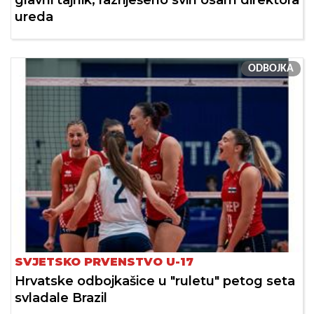
glavni tajnik, razriješeno svih osam direktora
ureda
ODBOJKA
SVJETSKO PRVENSTVO U-17
Hrvatske odbojkašice u "ruletu" petog seta
svladale Brazil