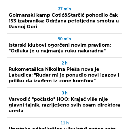
37
min
Golmanski kamp Cotić&Starčić pohodilo čak
153 izabranika: Održana petotjedna smotra u
Ravnoj Gori
50
min
Istarski klubovi ogorčeni novim pravilom:
"Odluka je u najmanju ruku nakaradna"
2
h
Rukometašica Nikolina Pleša nova je
Labudica: "Rudar mi je ponudio novi izazov i
priliku da izađem iz zone komfora"
3
h
Varvodić "počistio" HOO: Krajač više nije
glavni tajnik, razriješeno svih osam direktora
ureda
11
h