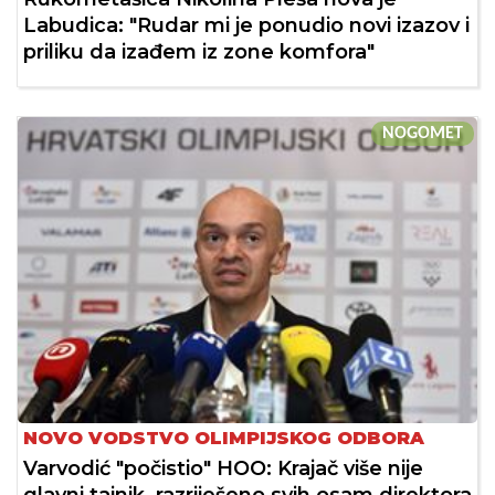
Labudica: "Rudar mi je ponudio novi izazov i
priliku da izađem iz zone komfora"
NOGOMET
NOVO VODSTVO OLIMPIJSKOG ODBORA
Varvodić "počistio" HOO: Krajač više nije