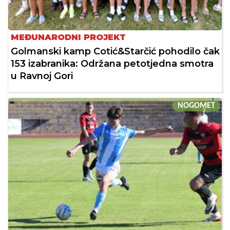
MEĐUNARODNI PROJEKT
Golmanski kamp Cotić&Starčić pohodilo čak
153 izabranika: Održana petotjedna smotra
u Ravnoj Gori
NOGOMET