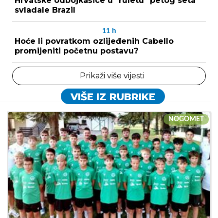
Hrvatske odbojkašice u "ruletu" petog seta
svladale Brazil
11
h
Hoće li povratkom ozlijeđenih Cabello
promijeniti početnu postavu?
Prikaži više vijesti
VIŠE IZ RUBRIKE
NOGOMET