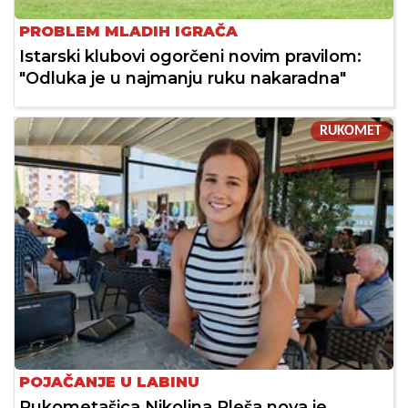
PROBLEM MLADIH IGRAČA
Istarski klubovi ogorčeni novim pravilom:
"Odluka je u najmanju ruku nakaradna"
RUKOMET
POJAČANJE U LABINU
Rukometašica Nikolina Pleša nova je