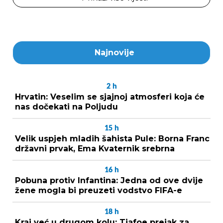
Najnovije
2
h
Hrvatin: Veselim se sjajnoj atmosferi koja će
nas dočekati na Poljudu
15
h
Velik uspjeh mladih šahista Pule: Borna Franc
državni prvak, Ema Kvaternik srebrna
16
h
Pobuna protiv Infantina: Jedna od ove dvije
žene mogla bi preuzeti vodstvo FIFA-e
18
h
Kraj već u drugom kolu: Tiafoe prejak za