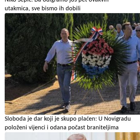
Niko Šepić: Da odigramo još pet ovakvih
utakmica, sve bismo ih dobili
Sloboda je dar koji je skupo plaćen: U Novigradu
položeni vijenci i odana počast braniteljima