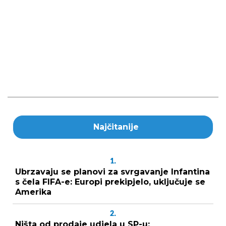
Najčitanije
1.
Ubrzavaju se planovi za svrgavanje Infantina
s čela FIFA-e: Europi prekipjelo, uključuje se
Amerika
2.
Ništa od prodaje udjela u SP-u: