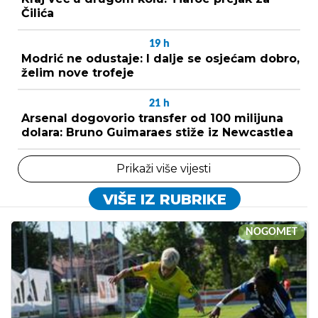
Čilića
19
h
Modrić ne odustaje: I dalje se osjećam dobro,
želim nove trofeje
21
h
Arsenal dogovorio transfer od 100 milijuna
dolara: Bruno Guimaraes stiže iz Newcastlea
Prikaži više vijesti
VIŠE IZ RUBRIKE
NOGOMET