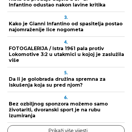
Infantino odustao nakon lavine kritika
3.
Kako je Gianni Infantino od spasitelja postao
najomraženije lice nogometa
4.
FOTOGALERIJA / Istra 1961 pala protiv
Lokomotive 3:2 u utakmici u kojoj je zaslužila
više
5.
Da li je golobrada družina spremna za
iskušenja koja su pred njom?
6.
Bez ozbiljnog sponzora možemo samo
životariti, dvoranski sport je na rubu
izumiranja
Prikaži više vijesti