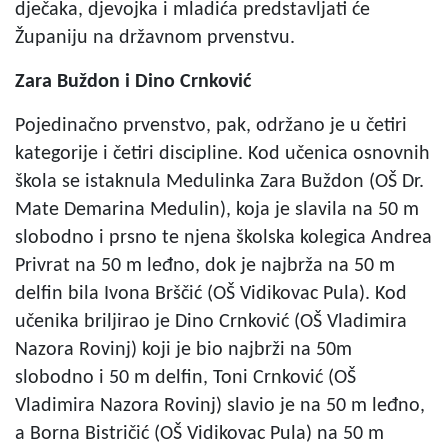
dječaka, djevojka i mladića predstavljati će
Županiju na državnom prvenstvu.
Zara Buždon i Dino Crnković
Pojedinačno prvenstvo, pak, održano je u četiri
kategorije i četiri discipline. Kod učenica osnovnih
škola se istaknula Medulinka Zara Buždon (OŠ Dr.
Mate Demarina Medulin), koja je slavila na 50 m
slobodno i prsno te njena školska kolegica Andrea
Privrat na 50 m leđno, dok je najbrža na 50 m
delfin bila Ivona Brščić (OŠ Vidikovac Pula). Kod
učenika briljirao je Dino Crnković (OŠ Vladimira
Nazora Rovinj) koji je bio najbrži na 50m
slobodno i 50 m delfin, Toni Crnković (OŠ
Vladimira Nazora Rovinj) slavio je na 50 m leđno,
a Borna Bistričić (OŠ Vidikovac Pula) na 50 m