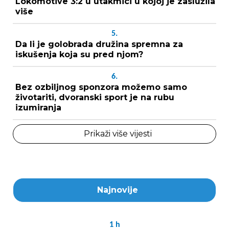
Lokomotive 3:2 u utakmici u kojoj je zaslužila
više
5.
Da li je golobrada družina spremna za
iskušenja koja su pred njom?
6.
Bez ozbiljnog sponzora možemo samo
životariti, dvoranski sport je na rubu
izumiranja
Prikaži više vijesti
Najnovije
1
h