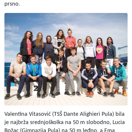
prsno.
Valentina Vitasović (TSŠ Dante Alighieri Pula) bila
je najbrža srednjoškolka na 50 m slobodno, Lucia
Božac (Gimnazija Pula) na 50 m leđno, a Ema