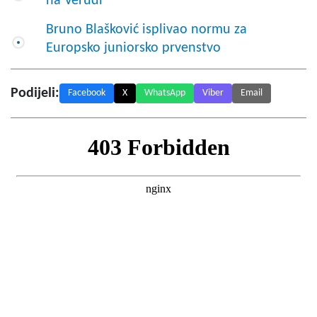
na Verudi
Bruno Blašković isplivao normu za
Europsko juniorsko prvenstvo
Podijeli:
Facebook
X
WhatsApp
Viber
Email