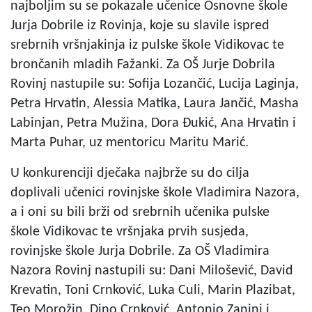
najboljim su se pokazale učenice Osnovne škole
Jurja Dobrile iz Rovinja, koje su slavile ispred
srebrnih vršnjakinja iz pulske škole Vidikovac te
brončanih mladih Fažanki. Za OŠ Jurje Dobrila
Rovinj nastupile su: Sofija Lozančić, Lucija Laginja,
Petra Hrvatin, Alessia Matika, Laura Jančić, Masha
Labinjan, Petra Mužina, Dora Đukić, Ana Hrvatin i
Marta Puhar, uz mentoricu Maritu Marić.
U konkurenciji dječaka najbrže su do cilja
doplivali učenici rovinjske škole Vladimira Nazora,
a i oni su bili brži od srebrnih učenika pulske
škole Vidikovac te vršnjaka prvih susjeda,
rovinjske škole Jurja Dobrile. Za OŠ Vladimira
Nazora Rovinj nastupili su: Dani Milošević, David
Krevatin, Toni Crnković, Luka Culi, Marin Plazibat,
Teo Morožin, Dino Crnković, Antonio Zanini i