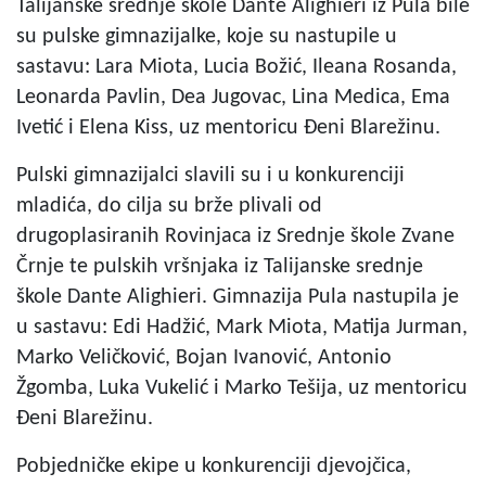
Talijanske srednje škole Dante Alighieri iz Pula bile
su pulske gimnazijalke, koje su nastupile u
sastavu: Lara Miota, Lucia Božić, Ileana Rosanda,
Leonarda Pavlin, Dea Jugovac, Lina Medica, Ema
Ivetić i Elena Kiss, uz mentoricu Đeni Blarežinu.
Pulski gimnazijalci slavili su i u konkurenciji
mladića, do cilja su brže plivali od
drugoplasiranih Rovinjaca iz Srednje škole Zvane
Črnje te pulskih vršnjaka iz Talijanske srednje
škole Dante Alighieri. Gimnazija Pula nastupila je
u sastavu: Edi Hadžić, Mark Miota, Matija Jurman,
Marko Veličković, Bojan Ivanović, Antonio
Žgomba, Luka Vukelić i Marko Tešija, uz mentoricu
Đeni Blarežinu.
Pobjedničke ekipe u konkurenciji djevojčica,