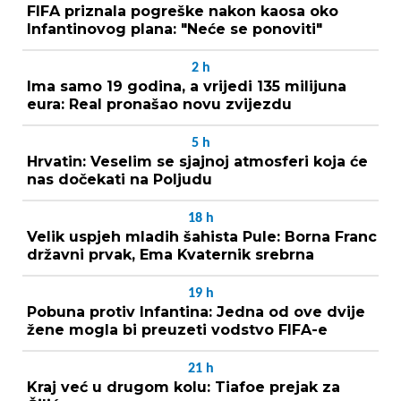
FIFA priznala pogreške nakon kaosa oko
Infantinovog plana: "Neće se ponoviti"
2
h
Ima samo 19 godina, a vrijedi 135 milijuna
eura: Real pronašao novu zvijezdu
5
h
Hrvatin: Veselim se sjajnoj atmosferi koja će
nas dočekati na Poljudu
18
h
Velik uspjeh mladih šahista Pule: Borna Franc
državni prvak, Ema Kvaternik srebrna
19
h
Pobuna protiv Infantina: Jedna od ove dvije
žene mogla bi preuzeti vodstvo FIFA-e
21
h
Kraj već u drugom kolu: Tiafoe prejak za