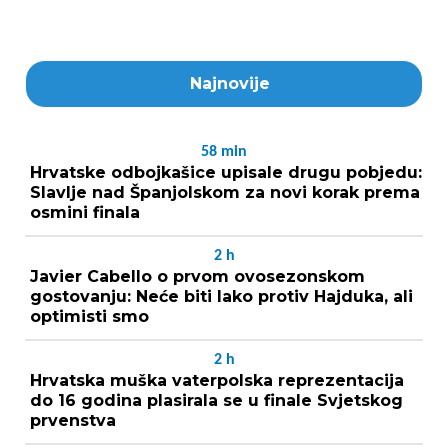
Najnovije
58
min
Hrvatske odbojkašice upisale drugu pobjedu:
Slavlje nad Španjolskom za novi korak prema
osmini finala
2
h
Javier Cabello o prvom ovosezonskom
gostovanju: Neće biti lako protiv Hajduka, ali
optimisti smo
2
h
Hrvatska muška vaterpolska reprezentacija
do 16 godina plasirala se u finale Svjetskog
prvenstva