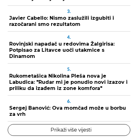
3.
Javier Cabello: Nismo zaslužili izgubiti i
razočarani smo rezultatom
4.
Rovinjski napadač u redovima Žalgirisa:
Potpisao za Litavce uoči utakmice s
Dinamom
5.
Rukometašica Nikolina Pleša nova je
Labudica: "Rudar mi je ponudio novi izazov i
priliku da izađem iz zone komfora"
6.
Sergej Banović: Ova momčad može u borbu
za vrh
Prikaži više vijesti