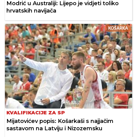
Modrić u Australiji: Lijepo je vidjeti toliko
hrvatskih navijača
KOŠARKA
KVALIFIKACIJE ZA SP
Mijatovićev popis: Košarkaši s najjačim
sastavom na Latviju i Nizozemsku