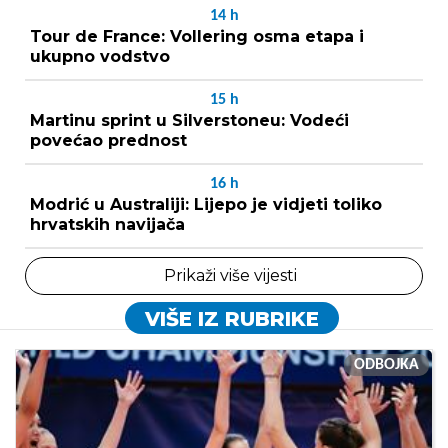
14
h
Tour de France: Vollering osma etapa i
ukupno vodstvo
15
h
Martinu sprint u Silverstoneu: Vodeći
povećao prednost
16
h
Modrić u Australiji: Lijepo je vidjeti toliko
hrvatskih navijača
Prikaži više vijesti
VIŠE IZ RUBRIKE
ODBOJKA