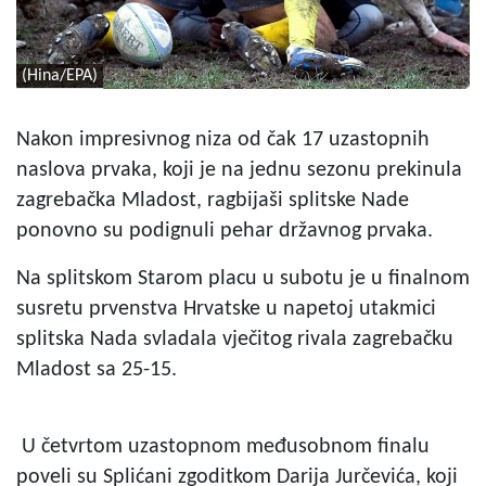
(Hina/EPA)
Nakon impresivnog niza od čak 17 uzastopnih
naslova prvaka, koji je na jednu sezonu prekinula
zagrebačka Mladost, ragbijaši splitske Nade
ponovno su podignuli pehar državnog prvaka.
Na splitskom Starom placu u subotu je u finalnom
susretu prvenstva Hrvatske u napetoj utakmici
splitska Nada svladala vječitog rivala zagrebačku
Mladost sa 25-15.
U četvrtom uzastopnom međusobnom finalu
poveli su Splićani zgoditkom Darija Jurčevića, koji