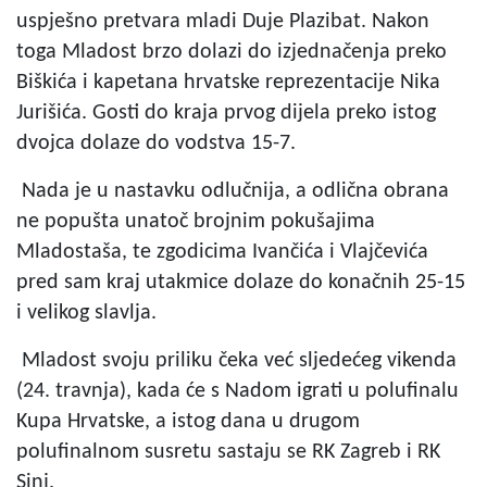
uspješno pretvara mladi Duje Plazibat. Nakon
toga Mladost brzo dolazi do izjednačenja preko
Biškića i kapetana hrvatske reprezentacije Nika
Jurišića. Gosti do kraja prvog dijela preko istog
dvojca dolaze do vodstva 15-7.
Nada je u nastavku odlučnija, a odlična obrana
ne popušta unatoč brojnim pokušajima
Mladostaša, te zgodicima Ivančića i Vlajčevića
pred sam kraj utakmice dolaze do konačnih 25-15
i velikog slavlja.
Mladost svoju priliku čeka već sljedećeg vikenda
(24. travnja), kada će s Nadom igrati u polufinalu
Kupa Hrvatske, a istog dana u drugom
polufinalnom susretu sastaju se RK Zagreb i RK
Sinj.