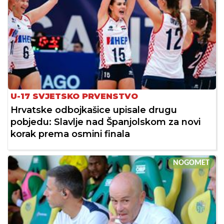
U-17 SVJETSKO PRVENSTVO
Hrvatske odbojkašice upisale drugu
pobjedu: Slavlje nad Španjolskom za novi
korak prema osmini finala
NOGOMET