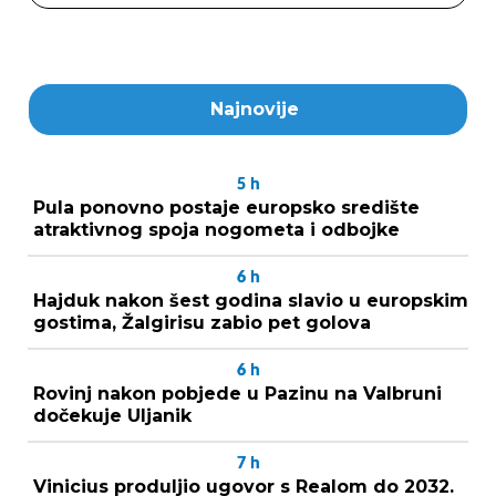
Najnovije
5
h
Pula ponovno postaje europsko središte
atraktivnog spoja nogometa i odbojke
6
h
Hajduk nakon šest godina slavio u europskim
gostima, Žalgirisu zabio pet golova
6
h
Rovinj nakon pobjede u Pazinu na Valbruni
dočekuje Uljanik
7
h
Vinicius produljio ugovor s Realom do 2032.