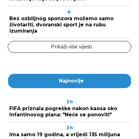
6.
Bez ozbiljnog sponzora možemo samo
životariti, dvoranski sport je na rubu
izumiranja
Prikaži više vijesti
Najnovije
3
h
FIFA priznala pogreške nakon kaosa oko
Infantinovog plana: "Neće se ponoviti"
3
h
Ima samo 19 godina, a vrijedi 135 milijuna