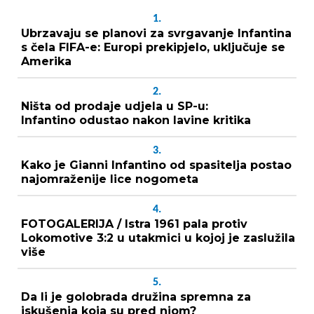
1.
Ubrzavaju se planovi za svrgavanje Infantina
s čela FIFA-e: Europi prekipjelo, uključuje se
Amerika
2.
Ništa od prodaje udjela u SP-u:
Infantino odustao nakon lavine kritika
3.
Kako je Gianni Infantino od spasitelja postao
najomraženije lice nogometa
4.
FOTOGALERIJA / Istra 1961 pala protiv
Lokomotive 3:2 u utakmici u kojoj je zaslužila
više
5.
Da li je golobrada družina spremna za
iskušenja koja su pred njom?