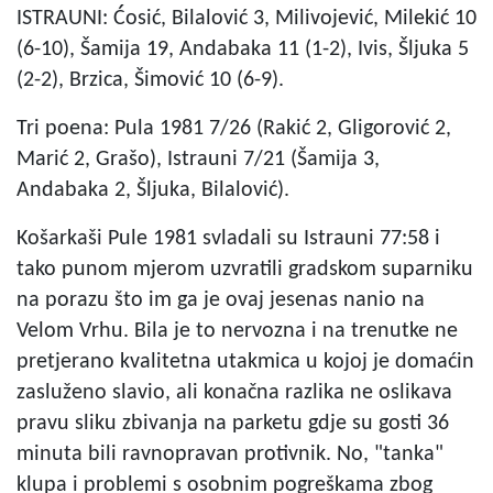
ISTRAUNI: Ćosić, Bilalović 3, Milivojević, Milekić 10
(6-10), Šamija 19, Andabaka 11 (1-2), Ivis, Šljuka 5
(2-2), Brzica, Šimović 10 (6-9).
Tri poena: Pula 1981 7/26 (Rakić 2, Gligorović 2,
Marić 2, Grašo), Istrauni 7/21 (Šamija 3,
Andabaka 2, Šljuka, Bilalović).
Košarkaši Pule 1981 svladali su Istrauni 77:58 i
tako punom mjerom uzvratili gradskom suparniku
na porazu što im ga je ovaj jesenas nanio na
Velom Vrhu. Bila je to nervozna i na trenutke ne
pretjerano kvalitetna utakmica u kojoj je domaćin
zasluženo slavio, ali konačna razlika ne oslikava
pravu sliku zbivanja na parketu gdje su gosti 36
minuta bili ravnopravan protivnik. No, "tanka"
klupa i problemi s osobnim pogreškama zbog