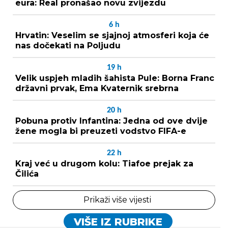
eura: Real pronašao novu zvijezdu
6
h
Hrvatin: Veselim se sjajnoj atmosferi koja će
nas dočekati na Poljudu
19
h
Velik uspjeh mladih šahista Pule: Borna Franc
državni prvak, Ema Kvaternik srebrna
20
h
Pobuna protiv Infantina: Jedna od ove dvije
žene mogla bi preuzeti vodstvo FIFA-e
22
h
Kraj već u drugom kolu: Tiafoe prejak za
Čilića
Prikaži više vijesti
VIŠE IZ RUBRIKE