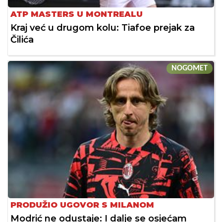
ATP MASTERS U MONTREALU
Kraj već u drugom kolu: Tiafoe prejak za
Čilića
NOGOMET
PRODUŽIO UGOVOR S MILANOM
Modrić ne odustaje: I dalje se osjećam