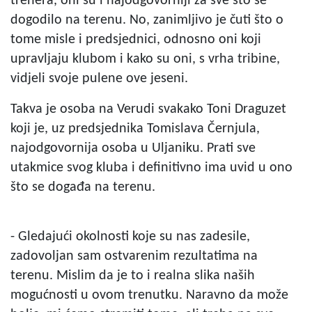
trenera, oni su i najodgovorniji za sve što se
dogodilo na terenu. No, zanimljivo je čuti što o
tome misle i predsjednici, odnosno oni koji
upravljaju klubom i kako su oni, s vrha tribine,
vidjeli svoje pulene ove jeseni.
Takva je osoba na Verudi svakako Toni Draguzet
koji je, uz predsjednika Tomislava Černjula,
najodgovornija osoba u Uljaniku. Prati sve
utakmice svog kluba i definitivno ima uvid u ono
što se događa na terenu.
- Gledajući okolnosti koje su nas zadesile,
zadovoljan sam ostvarenim rezultatima na
terenu. Mislim da je to i realna slika naših
mogućnosti u ovom trenutku. Naravno da može