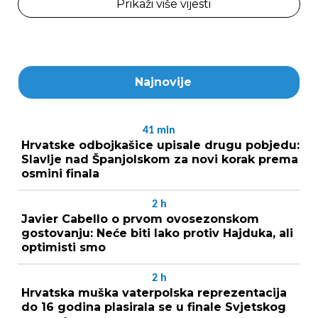
Prikaži više vijesti
Najnovije
41
min
Hrvatske odbojkašice upisale drugu pobjedu:
Slavlje nad Španjolskom za novi korak prema
osmini finala
2
h
Javier Cabello o prvom ovosezonskom
gostovanju: Neće biti lako protiv Hajduka, ali
optimisti smo
2
h
Hrvatska muška vaterpolska reprezentacija
do 16 godina plasirala se u finale Svjetskog