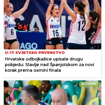
U-17 SVJETSKO PRVENSTVO
Hrvatske odbojkašice upisale drugu
pobjedu: Slavlje nad Španjolskom za novi
korak prema osmini finala
NOGOMET