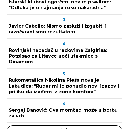
Istarski klubovi ogorčeni novim pravilom:
"Odluka je u najmanju ruku nakaradna"
3.
Javier Cabello: Nismo zaslužili izgubiti i
razočarani smo rezultatom
4.
Rovinjski napadač u redovima Žalgirisa:
Potpisao za Litavce uoči utakmice s
Dinamom
5.
Rukometašica Nikolina Pleša nova je
Labudica: "Rudar mi je ponudio novi izazov i
priliku da izađem iz zone komfora"
6.
Sergej Banović: Ova momčad može u borbu
za vrh