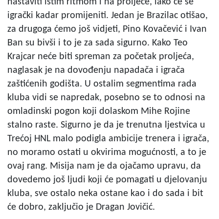
nastaviti istim ritmom i na proljeće, iako će se
igrački kadar promijeniti. Jedan je Brazilac otišao,
za drugoga ćemo još vidjeti, Pino Kovačević i Ivan
Ban su bivši i to je za sada sigurno. Kako Teo
Krajcar neće biti spreman za početak proljeća,
naglasak je na dovođenju napadača i igrača
zaštićenih godišta. U ostalim segmentima rada
kluba vidi se napredak, posebno se to odnosi na
omladinski pogon koji dolaskom Mihe Rojine
stalno raste. Sigurno je da je trenutna ljestvica u
Trećoj HNL malo podigla ambicije trenera i igrača,
no moramo ostati u okvirima mogućnosti, a to je
ovaj rang. Misija nam je da ojačamo upravu, da
dovedemo još ljudi koji će pomagati u djelovanju
kluba, sve ostalo neka ostane kao i do sada i bit
će dobro, zaključio je Dragan Jovičić.