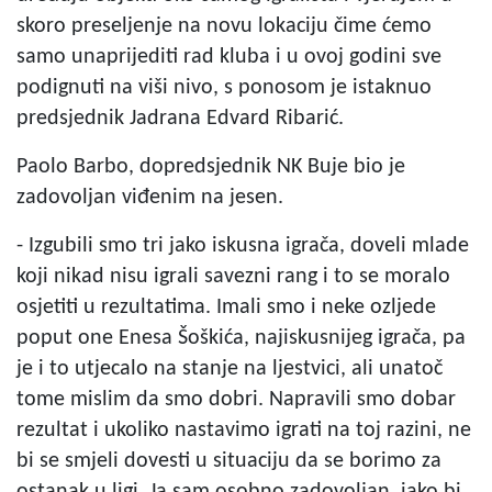
skoro preseljenje na novu lokaciju čime ćemo
samo unaprijediti rad kluba i u ovoj godini sve
podignuti na viši nivo, s ponosom je istaknuo
predsjednik Jadrana Edvard Ribarić.
Paolo Barbo, dopredsjednik NK Buje bio je
zadovoljan viđenim na jesen.
- Izgubili smo tri jako iskusna igrača, doveli mlade
koji nikad nisu igrali savezni rang i to se moralo
osjetiti u rezultatima. Imali smo i neke ozljede
poput one Enesa Šoškića, najiskusnijeg igrača, pa
je i to utjecalo na stanje na ljestvici, ali unatoč
tome mislim da smo dobri. Napravili smo dobar
rezultat i ukoliko nastavimo igrati na toj razini, ne
bi se smjeli dovesti u situaciju da se borimo za
ostanak u ligi. Ja sam osobno zadovoljan, iako bi