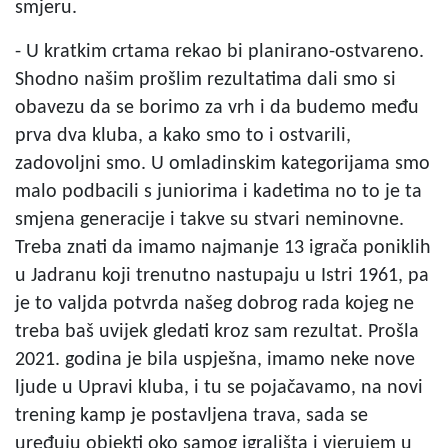
smjeru.
- U kratkim crtama rekao bi planirano-ostvareno.
Shodno našim prošlim rezultatima dali smo si
obavezu da se borimo za vrh i da budemo među
prva dva kluba, a kako smo to i ostvarili,
zadovoljni smo. U omladinskim kategorijama smo
malo podbacili s juniorima i kadetima no to je ta
smjena generacije i takve su stvari neminovne.
Treba znati da imamo najmanje 13 igrača poniklih
u Jadranu koji trenutno nastupaju u Istri 1961, pa
je to valjda potvrda našeg dobrog rada kojeg ne
treba baš uvijek gledati kroz sam rezultat. Prošla
2021. godina je bila uspješna, imamo neke nove
ljude u Upravi kluba, i tu se pojačavamo, na novi
trening kamp je postavljena trava, sada se
uređuju objekti oko samog igrališta i vjerujem u