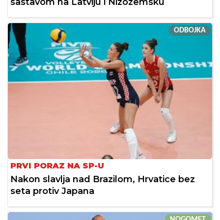
sastavom na Latviju i Nizozemsku
ODBOJKA
PRVI PORAZ NA SP-U
Nakon slavlja nad Brazilom, Hrvatice bez
seta protiv Japana
NOGOMET