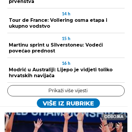
prvenstva
14
h
Tour de France: Vollering osma etapa i
ukupno vodstvo
15
h
Martinu sprint u Silverstoneu: Vodeći
povećao prednost
16
h
Modrić u Australiji: Lijepo je vidjeti toliko
hrvatskih navijača
Prikaži više vijesti
VIŠE IZ RUBRIKE
ODBOJKA