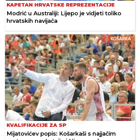
KAPETAN HRVATSKE REPREZENTACIJE
Modrić u Australiji: Lijepo je vidjeti toliko
hrvatskih navijača
KOŠARKA
KVALIFIKACIJE ZA SP
Mijatovićev popis: Košarkaši s najjačim