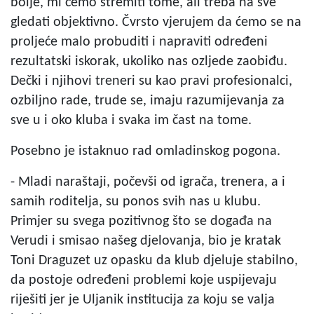
bolje, mi ćemo stremiti tome, ali treba na sve
gledati objektivno. Čvrsto vjerujem da ćemo se na
proljeće malo probuditi i napraviti određeni
rezultatski iskorak, ukoliko nas ozljede zaobiđu.
Dečki i njihovi treneri su kao pravi profesionalci,
ozbiljno rade, trude se, imaju razumijevanja za
sve u i oko kluba i svaka im čast na tome.
Posebno je istaknuo rad omladinskog pogona.
- Mladi naraštaji, počevši od igrača, trenera, a i
samih roditelja, su ponos svih nas u klubu.
Primjer su svega pozitivnog što se događa na
Verudi i smisao našeg djelovanja, bio je kratak
Toni Draguzet uz opasku da klub djeluje stabilno,
da postoje određeni problemi koje uspijevaju
riješiti jer je Uljanik institucija za koju se valja