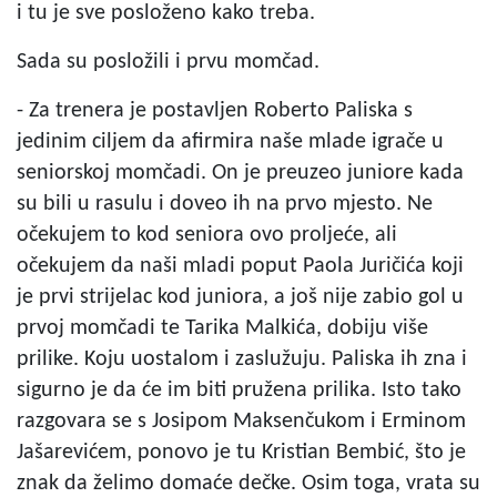
i tu je sve posloženo kako treba.
Sada su posložili i prvu momčad.
- Za trenera je postavljen Roberto Paliska s
jedinim ciljem da afirmira naše mlade igrače u
seniorskoj momčadi. On je preuzeo juniore kada
su bili u rasulu i doveo ih na prvo mjesto. Ne
očekujem to kod seniora ovo proljeće, ali
očekujem da naši mladi poput Paola Juričića koji
je prvi strijelac kod juniora, a još nije zabio gol u
prvoj momčadi te Tarika Malkića, dobiju više
prilike. Koju uostalom i zaslužuju. Paliska ih zna i
sigurno je da će im biti pružena prilika. Isto tako
razgovara se s Josipom Maksenčukom i Erminom
Jašarevićem, ponovo je tu Kristian Bembić, što je
znak da želimo domaće dečke. Osim toga, vrata su