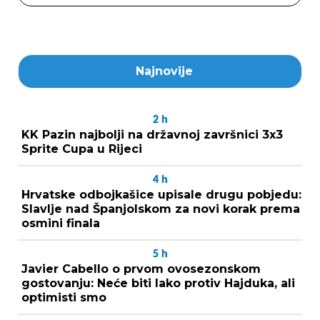
Najnovije
2
h
KK Pazin najbolji na državnoj završnici 3x3
Sprite Cupa u Rijeci
4
h
Hrvatske odbojkašice upisale drugu pobjedu:
Slavlje nad Španjolskom za novi korak prema
osmini finala
5
h
Javier Cabello o prvom ovosezonskom
gostovanju: Neće biti lako protiv Hajduka, ali
optimisti smo