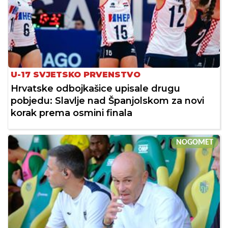
U-17 SVJETSKO PRVENSTVO
Hrvatske odbojkašice upisale drugu
pobjedu: Slavlje nad Španjolskom za novi
korak prema osmini finala
NOGOMET