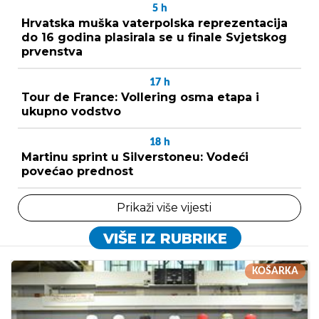
5
h
Hrvatska muška vaterpolska reprezentacija
do 16 godina plasirala se u finale Svjetskog
prvenstva
17
h
Tour de France: Vollering osma etapa i
ukupno vodstvo
18
h
Martinu sprint u Silverstoneu: Vodeći
povećao prednost
Prikaži više vijesti
VIŠE IZ RUBRIKE
KOŠARKA