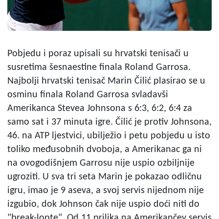
Pobjedu i poraz upisali su hrvatski tenisači u
susretima šesnaestine finala Roland Garrosa.
Najbolji hrvatski tenisač Marin Čilić plasirao se u
osminu finala Roland Garrosa svladavši
Amerikanca Stevea Johnsona s 6:3, 6:2, 6:4 za
samo sat i 37 minuta igre. Čilić je protiv Johnsona,
46. na ATP ljestvici, ubilježio i petu pobjedu u isto
toliko međusobnih dvoboja, a Amerikanac ga ni
na ovogodišnjem Garrosu nije uspio ozbiljnije
ugroziti. U sva tri seta Marin je pokazao odličnu
igru, imao je 9 aseva, a svoj servis nijednom nije
izgubio, dok Johnson čak nije uspio doći niti do
"break-lopte". Od 11 prilika na Amerikančev servis