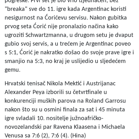
pogreške. Prvi set je bio vrlo izjednačen, bez
"breaka" sve do 11. igre kada Argentinac koristi
nesigurnost na Ćorićevu servisu. Nakon gubitka
prvog seta Ćorić nije pronalazio načina kako
ugroziti Schwartzmanna, u drugom setu je dvaput
gubio svoj servis, a u trećem je Argentinac poveo
s 5:1, Ćorić je nakratko došao do svoje prave igre i
smanjio na 5:3, no kraj je uslijedio u sljedećem
gemu.
Hrvatski tenisač Nikola Mektić i Austrijanac
Alexander Peya izborili su četvrtfinale u
konkurenciji muških parova na Roland Garrosu
nakon što su u osmini finala za sat i 45 minuta
igre svladali 10. nositelje južnoafričko-
novozelandski par Ravena Klaasena i Michaela
Venusa sa 7:6 (2), 7:6 (4). (Hina)