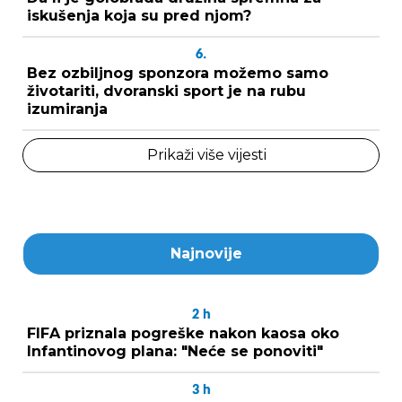
iskušenja koja su pred njom?
6.
Bez ozbiljnog sponzora možemo samo
životariti, dvoranski sport je na rubu
izumiranja
Prikaži više vijesti
Najnovije
2
h
FIFA priznala pogreške nakon kaosa oko
Infantinovog plana: "Neće se ponoviti"
3
h