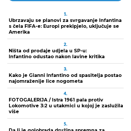
1.
Ubrzavaju se planovi za svrgavanje Infantina
s čela FIFA-e: Europi prekipjelo, uključuje se
Amerika
2.
Ništa od prodaje udjela u SP-u:
Infantino odustao nakon lavine kritika
3.
Kako je Gianni Infantino od spasitelja postao
najomraženije lice nogometa
4.
FOTOGALERIJA / Istra 1961 pala protiv
Lokomotive 3:2 u utakmici u kojoj je zaslužila
više
5.
Da li je golobrada družina spremna za