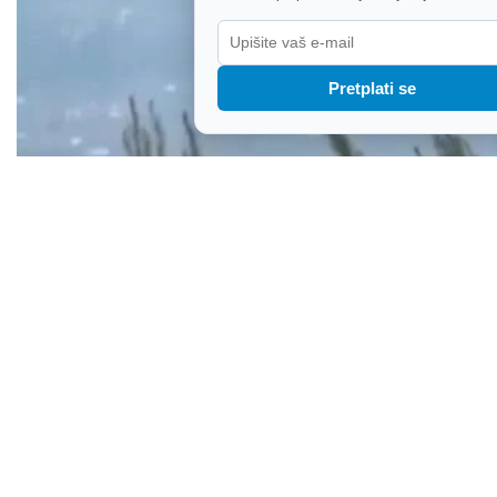
Pretplati se
Dvoje vatrogasaca poginulo u sudaru helikoptera
tijekom gašenja požara kraj Atene