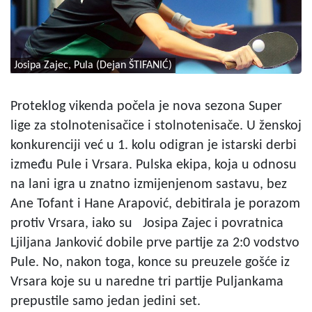
Josipa Zajec, Pula (Dejan ŠTIFANIĆ)
Proteklog vikenda počela je nova sezona Super
lige za stolnotenisačice i stolnotenisače. U ženskoj
konkurenciji već u 1. kolu odigran je istarski derbi
između Pule i Vrsara. Pulska ekipa, koja u odnosu
na lani igra u znatno izmijenjenom sastavu, bez
Ane Tofant i Hane Arapović, debitirala je porazom
protiv Vrsara, iako su Josipa Zajec i povratnica
Ljiljana Janković dobile prve partije za 2:0 vodstvo
Pule. No, nakon toga, konce su preuzele gošće iz
Vrsara koje su u naredne tri partije Puljankama
prepustile samo jedan jedini set.