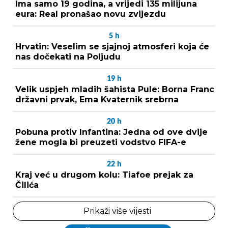
Ima samo 19 godina, a vrijedi 135 milijuna
eura: Real pronašao novu zvijezdu
5
h
Hrvatin: Veselim se sjajnoj atmosferi koja će
nas dočekati na Poljudu
19
h
Velik uspjeh mladih šahista Pule: Borna Franc
državni prvak, Ema Kvaternik srebrna
20
h
Pobuna protiv Infantina: Jedna od ove dvije
žene mogla bi preuzeti vodstvo FIFA-e
22
h
Kraj već u drugom kolu: Tiafoe prejak za
Čilića
Prikaži više vijesti