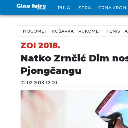
PULA
ISTRA
CRNA KRON
NOGOMET
KOŠARKA
RUKOMET
TENIS
A
ZOI 2018.
Natko Zrnčić Dim nos
Pjongčangu
02.02.2018 12:00