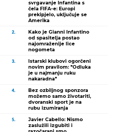
svrgavanje Infantina s
čela FIFA-e: Europi
prekipjelo, uključuje se
Amerika
Kako je Gianni Infantino
2.
od spasitelja postao
najomraženije lice
nogometa
Istarski klubovi ogorčeni
3.
novim pravilom: "Odluka
je u najmanju ruku
nakaradna"
Bez ozbiljnog sponzora
4.
možemo samo životariti,
dvoranski sport je na
rubu izumiranja
Javier Cabello: Nismo
5.
zaslužili izgubiti i
razočarani smo