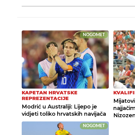
NOGOMET
KAPETAN HRVATSKE
KVALIFI
REPREZENTACIJE
Mijatovi
Modrić u Australiji: Lijepo je
najjači
vidjeti toliko hrvatskih navijača
Nizoze
NOGOMET