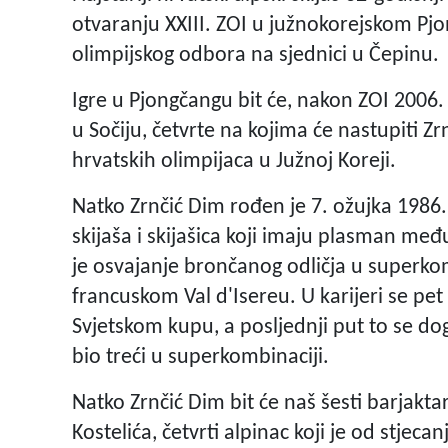
otvaranju XXIII. ZOI u južnokorejskom Pjo
olimpijskog odbora na sjednici u Čepinu.
Igre u Pjongčangu bit će, nakon ZOI 2006.
u Sočiju, četvrte na kojima će nastupiti Zr
hrvatskih olimpijaca u Južnoj Koreji.
Natko Zrnčić Dim rođen je 7. ožujka 1986.
skijaša i skijašica koji imaju plasman me
je osvajanje brončanog odličja u superko
francuskom Val d'Isereu. U karijeri se pe
Svjetskom kupu, a posljednji put to se d
bio treći u superkombinaciji.
Natko Zrnčić Dim bit će naš šesti barjaktar
Kostelića, četvrti alpinac koji je od stjec