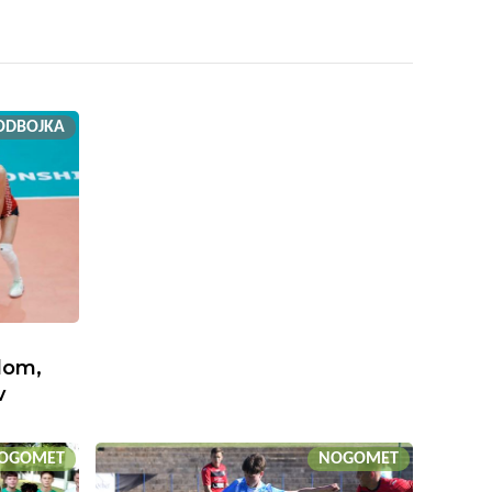
ODBOJKA
lom,
v
OGOMET
NOGOMET