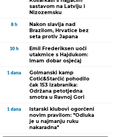
Košarkaši s najjačim
sastavom na Latviju i
Nizozemsku
Nakon slavlja nad
8
h
Brazilom, Hrvatice bez
seta protiv Japana
Emil Frederiksen uoči
10
h
utakmice s Hajdukom:
Imam dobar osjećaj
Golmanski kamp
1
dana
Cotić&Starčić pohodilo
čak 153 izabranika:
Održana petotjedna
smotra u Ravnoj Gori
Istarski klubovi ogorčeni
1
dana
novim pravilom: "Odluka
je u najmanju ruku
nakaradna"