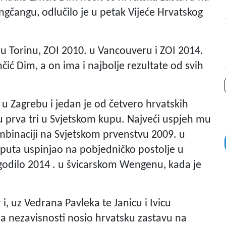
ngčangu, odlučilo je u petak Vijeće Hrvatskog
 u Torinu, ZOI 2010. u Vancouveru i ZOI 2014.
nčić Dim, a on ima i najbolje rezultate od svih
 u Zagrebu i jedan je od četvero hrvatskih
đu prva tri u Svjetskom kupu. Najveći uspjeh mu
mbinaciji na Svjetskom prvenstvu 2009. u
t puta uspinjao na pobjedničko postolje u
ogodilo 2014 . u švicarskom Wengenu, kada je
 i, uz Vedrana Pavleka te Janicu i Ivicu
anja nezavisnosti nosio hrvatsku zastavu na