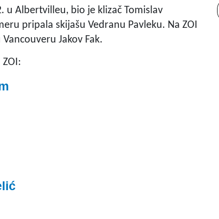
 u Albertvilleu, bio je klizač Tomislav
mmeru pripala skijašu Vedranu Pavleku. Na ZOI
a u Vancouveru Jakov Fak.
 ZOI:
im
lić