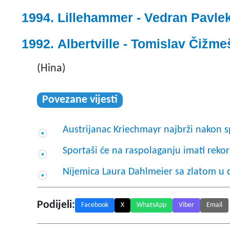
Lillehammer - Vedran Pavle
Albertville - Tomislav Čižme
(Hina)
Povezane vijesti
Austrijanac Kriechmayr najbrži nakon s
Sportaši će na raspolaganju imati rek
Nijemica Laura Dahlmeier sa zlatom u d
Podijeli:
Facebook
X
WhatsApp
Viber
Email