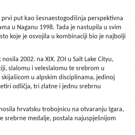
, a prvi put kao šesnaestogodišnja perspektivna
grama u Naganu 1998. Tada je nastupila u svim
o koje je osvojila u kombinaciji bio je najbolji
 nosila 2002. na XIX. ZOI u Salt Lake Cityu,
ji, slalomu i veleslalomu te srebrom u
skijašicom u alpskim disciplinama, jedinoj
tiri odličja, tri zlatne i jednu srebrnu
t nosila hrvatsku trobojnicu na otvaranju Igara,
vije srebrne medalje, postala najuspješnijom