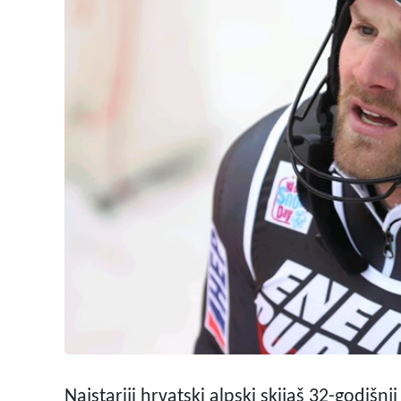
Najstariji hrvatski alpski skijaš 32-godišn