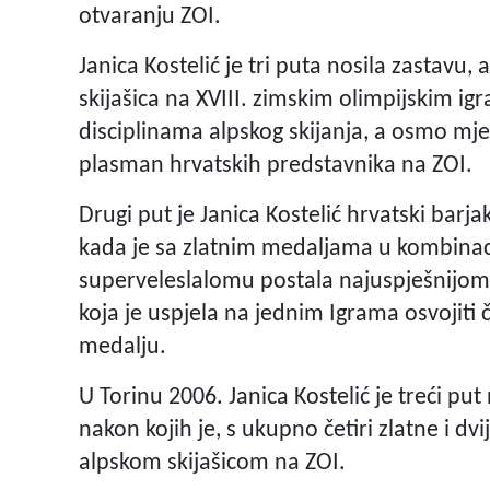
otvaranju ZOI.
Janica Kostelić je tri puta nosila zastavu
skijašica na XVIII. zimskim olimpijskim i
disciplinama alpskog skijanja, a osmo mjest
plasman hrvatskih predstavnika na ZOI.
Drugi put je Janica Kostelić hrvatski barjak
kada je sa zlatnim medaljama u kombinaci
superveleslalomu postala najuspješnijom 
koja je uspjela na jednim Igrama osvojiti če
medalju.
U Torinu 2006. Janica Kostelić je treći pu
nakon kojih je, s ukupno četiri zlatne i d
alpskom skijašicom na ZOI.