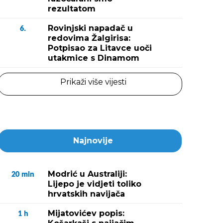
rezultatom
Rovinjski napadač u
6.
redovima Žalgirisa:
Potpisao za Litavce uoči
utakmice s Dinamom
Prikaži više vijesti
Najnovije
Modrić u Australiji:
20
min
Lijepo je vidjeti toliko
hrvatskih navijača
Mijatovićev popis:
1
h