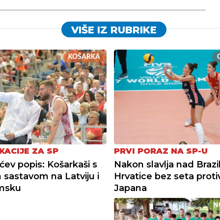
VIŠE IZ RUBRIKE
KOŠARKA
KACIJE ZA SP
PRVI PORAZ NA SP-U
ćev popis: Košarkaši s
Nakon slavlja nad Brazi
m sastavom na Latviju i
Hrvatice bez seta proti
msku
Japana
N