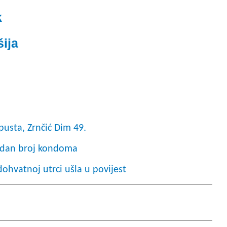
k
šija
pusta, Zrnčić Dim 49.
ordan broj kondoma
ohvatnoj utrci ušla u povijest