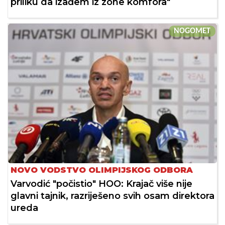
priliku da izađem iz zone komfora"
NOGOMET
NOVO VODSTVO OLIMPIJSKOG ODBORA
Varvodić "počistio" HOO: Krajač više nije
glavni tajnik, razriješeno svih osam direktora
ureda