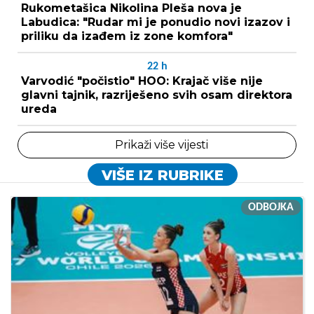
Rukometašica Nikolina Pleša nova je
Labudica: "Rudar mi je ponudio novi izazov i
priliku da izađem iz zone komfora"
22
h
Varvodić "počistio" HOO: Krajač više nije
glavni tajnik, razriješeno svih osam direktora
ureda
Prikaži više vijesti
VIŠE IZ RUBRIKE
ODBOJKA