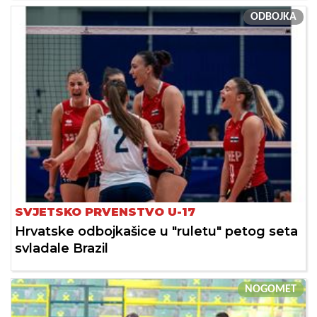
ODBOJKA
SVJETSKO PRVENSTVO U-17
Hrvatske odbojkašice u "ruletu" petog seta
svladale Brazil
NOGOMET