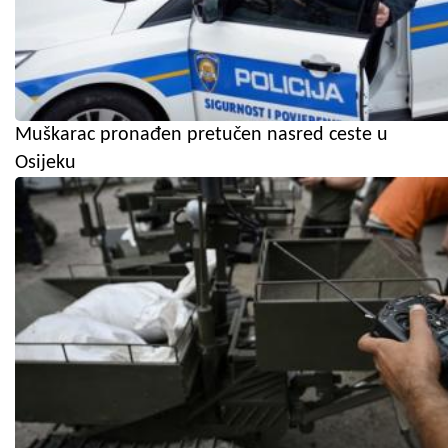
Muškarac pronađen pretučen nasred ceste u
Osijeku