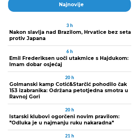
Najnovije
3
h
Nakon slavlja nad Brazilom, Hrvatice bez seta
protiv Japana
6
h
Emil Frederiksen uoči utakmice s Hajdukom:
Imam dobar osjećaj
20
h
Golmanski kamp Cotić&Starčić pohodilo čak
153 izabranika: Održana petotjedna smotra u
Ravnoj Gori
20
h
Istarski klubovi ogorčeni novim pravilom:
"Odluka je u najmanju ruku nakaradna"
21
h