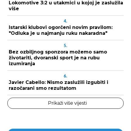
Lokomotive 3:2 u utakmici u kojoj je zaslužila
više
4.
Istarski klubovi ogorčeni novim pravilom:
"Odluka je u najmanju ruku nakaradna"
5.
Bez ozbiljnog sponzora možemo samo
životariti, dvoranski sport je na rubu
izumiranja
6.
Javier Cabello: Nismo zaslužili izgubiti i
razočarani smo rezultatom
Prikaži više vijesti