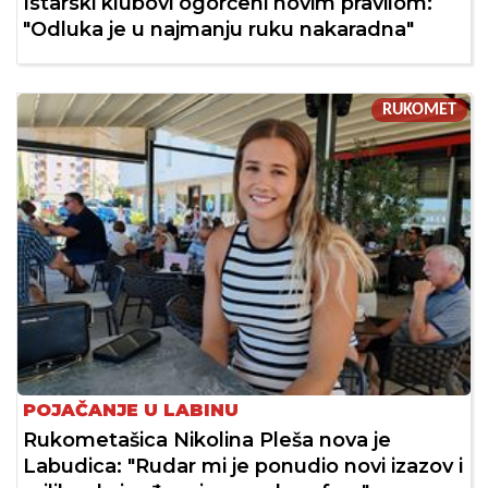
Istarski klubovi ogorčeni novim pravilom:
"Odluka je u najmanju ruku nakaradna"
RUKOMET
POJAČANJE U LABINU
Rukometašica Nikolina Pleša nova je
Labudica: "Rudar mi je ponudio novi izazov i