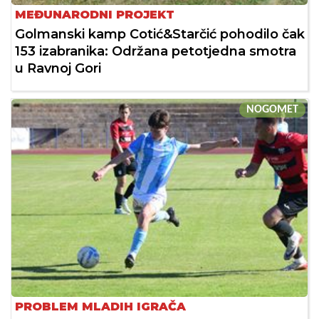
MEĐUNARODNI PROJEKT
Golmanski kamp Cotić&Starčić pohodilo čak
153 izabranika: Održana petotjedna smotra
u Ravnoj Gori
NOGOMET
PROBLEM MLADIH IGRAČA