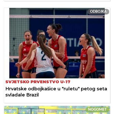
ODBOJKA
SVJETSKO PRVENSTVO U-17
Hrvatske odbojkašice u "ruletu" petog seta
svladale Brazil
NOGOMET