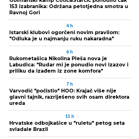
Golmanski kamp Cotić&Starčić pohodilo čak
153 izabranika: Održana petotjedna smotra u
Ravnoj Gori
4
h
Istarski klubovi ogorčeni novim pravilom:
"Odluka je u najmanju ruku nakaradna"
6
h
Rukometašica Nikolina Pleša nova je
Labudica: "Rudar mi je ponudio novi izazov i
priliku da izađem iz zone komfora"
7
h
Varvodić "počistio" HOO: Krajač više nije
glavni tajnik, razriješeno svih osam direktora
ureda
15
h
Hrvatske odbojkašice u "ruletu" petog seta
svladale Brazil