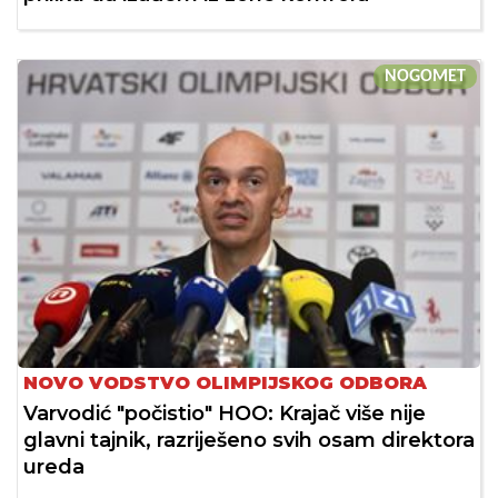
NOGOMET
NOVO VODSTVO OLIMPIJSKOG ODBORA
Varvodić "počistio" HOO: Krajač više nije
glavni tajnik, razriješeno svih osam direktora
ureda