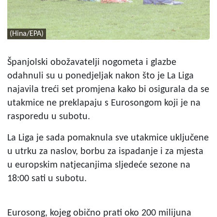
(Hina/EPA)
Španjolski obožavatelji nogometa i glazbe
odahnuli su u ponedjeljak nakon što je La Liga
najavila treći set promjena kako bi osigurala da se
utakmice ne preklapaju s Eurosongom koji je na
rasporedu u subotu.
La Liga je sada pomaknula sve utakmice uključene
u utrku za naslov, borbu za ispadanje i za mjesta
u europskim natjecanjima sljedeće sezone na
18:00 sati u subotu.
Eurosong, kojeg obično prati oko 200 milijuna