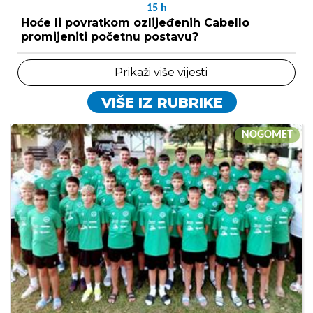
15
h
Hoće li povratkom ozlijeđenih Cabello
promijeniti početnu postavu?
Prikaži više vijesti
VIŠE IZ RUBRIKE
NOGOMET