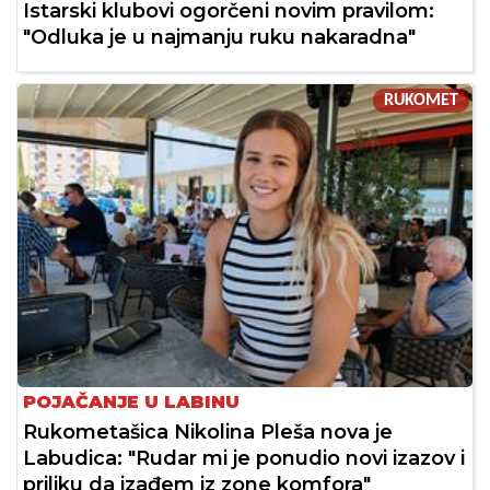
Istarski klubovi ogorčeni novim pravilom:
"Odluka je u najmanju ruku nakaradna"
RUKOMET
POJAČANJE U LABINU
Rukometašica Nikolina Pleša nova je
Labudica: "Rudar mi je ponudio novi izazov i
priliku da izađem iz zone komfora"