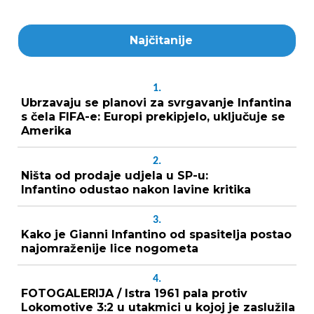
Najčitanije
1.
Ubrzavaju se planovi za svrgavanje Infantina
s čela FIFA-e: Europi prekipjelo, uključuje se
Amerika
2.
Ništa od prodaje udjela u SP-u:
Infantino odustao nakon lavine kritika
3.
Kako je Gianni Infantino od spasitelja postao
najomraženije lice nogometa
4.
FOTOGALERIJA / Istra 1961 pala protiv
Lokomotive 3:2 u utakmici u kojoj je zaslužila