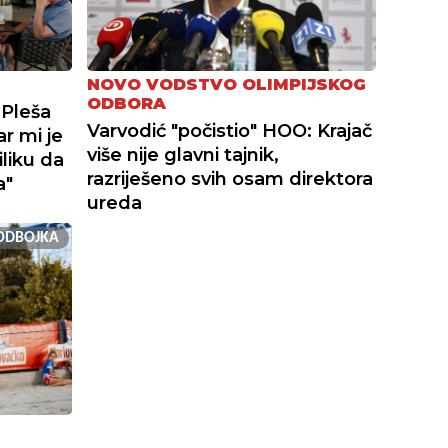
NOVO VODSTVO OLIMPIJSKOG
ODBORA
 Pleša
Varvodić "počistio" HOO: Krajač
r mi je
više nije glavni tajnik,
iliku da
razriješeno svih osam direktora
a"
ureda
ODBOJKA