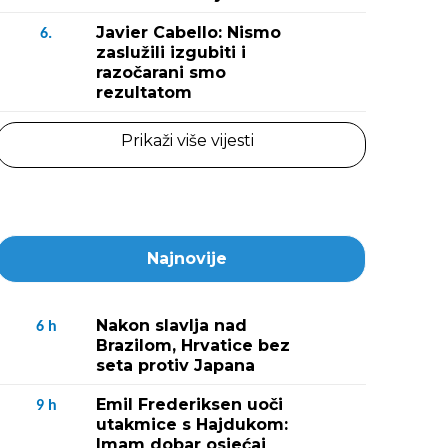
Javier Cabello: Nismo
6.
zaslužili izgubiti i
razočarani smo
rezultatom
Prikaži više vijesti
Najnovije
Nakon slavlja nad
6
h
Brazilom, Hrvatice bez
seta protiv Japana
Emil Frederiksen uoči
9
h
utakmice s Hajdukom:
Imam dobar osjećaj