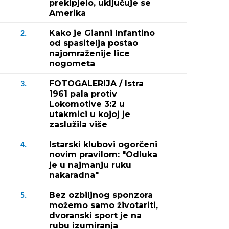
prekipjelo, uključuje se
Amerika
Kako je Gianni Infantino
2.
od spasitelja postao
najomraženije lice
nogometa
FOTOGALERIJA / Istra
3.
1961 pala protiv
Lokomotive 3:2 u
utakmici u kojoj je
zaslužila više
Istarski klubovi ogorčeni
4.
novim pravilom: "Odluka
je u najmanju ruku
nakaradna"
Bez ozbiljnog sponzora
5.
možemo samo životariti,
dvoranski sport je na
rubu izumiranja