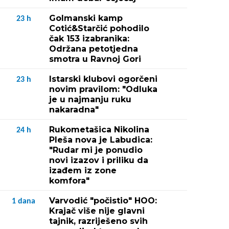
Golmanski kamp
23
h
Cotić&Starčić pohodilo
čak 153 izabranika:
Održana petotjedna
smotra u Ravnoj Gori
Istarski klubovi ogorčeni
23
h
novim pravilom: "Odluka
je u najmanju ruku
nakaradna"
Rukometašica Nikolina
24
h
Pleša nova je Labudica:
"Rudar mi je ponudio
novi izazov i priliku da
izađem iz zone
komfora"
Varvodić "počistio" HOO:
1
dana
Krajač više nije glavni
tajnik, razriješeno svih