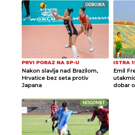
ODBOJKA
PRVI PORAZ NA SP-U
ISTRA 1
Nakon slavlja nad Brazilom,
Emil Fr
Hrvatice bez seta protiv
utakmi
Japana
dobar o
NOGOMET