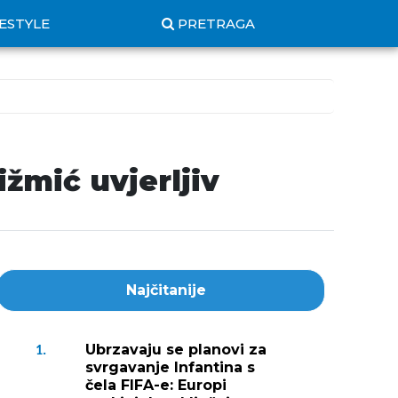
FESTYLE
PRETRAGA
ižmić uvjerljiv
Najčitanije
Ubrzavaju se planovi za
1.
svrgavanje Infantina s
čela FIFA-e: Europi