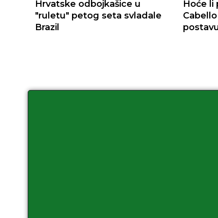
Hrvatske odbojkašice u
Hoće li
"ruletu" petog seta svladale
Cabello
Brazil
postav