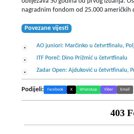
obilježava 50 godina od prvog izdanja. Osim
nagradnim fondom od 25.000 američkih dola
Povezane vijesti
AO juniori: Marčinko u četvrtfinalu, Polj
ITF Poreč: Dino Prižmić u četvrtfinalu
Zadar Open: Ajduković u četvrtfinalu, 
Podijeli:
Facebook
X
WhatsApp
Viber
Email