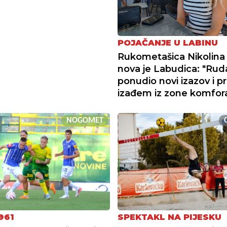
POJAČANJE U LABINU
Rukometašica Nikolina
nova je Labudica: "Ruda
ponudio novi izazov i pr
izađem iz zone komfor
NOGOMET
961
SPEKTAKL NA PIJESKU