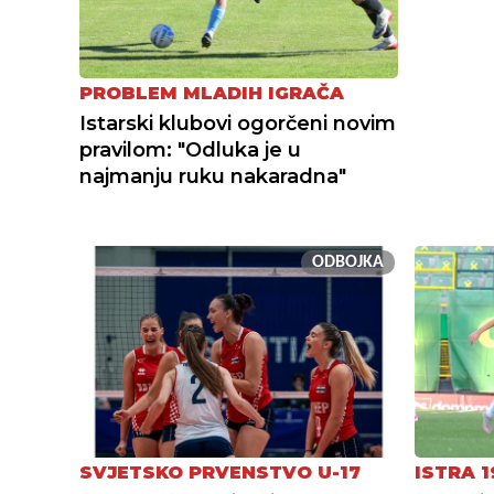
PROBLEM MLADIH IGRAČA
Istarski klubovi ogorčeni novim
pravilom: "Odluka je u
najmanju ruku nakaradna"
ODBOJKA
SVJETSKO PRVENSTVO U-17
ISTRA 1