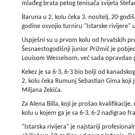
mlađeg brata petog tenisača svijeta Stefa
Baruna u 2. kolu čeka 3. nositelj, 20-godišn
godine osvojio turniru "Istarske rivijere" 
Uspješni su u prvom kolu od hrvatskih pre
Šesnaestogodišnji junior Prižmić je pobj
Louisom Wesselsom, već sada opravdao poz
Kekez je sa 6-3, 6-3 bio bolji od kanadsk
2. kolu čeka Rumunj Sebastian Gima koji je
Miljana Zekića.
Za Alena Billa, koji je prošao kvalifikaci
kolu u kojem ga je sa 6-3, 6-2 nadigrao fra
"Istarska rivijera" je najstariji profesiona