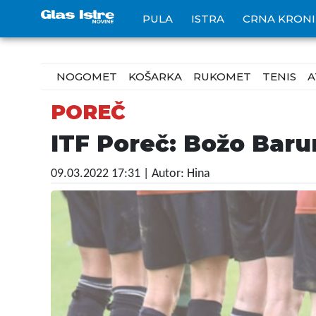
PULA
ISTRA
CRNA KRON
NOGOMET
KOŠARKA
RUKOMET
TENIS
A
POREČ
ITF Poreč: Božo Barun
09.03.2022 17:31
| Autor: Hina