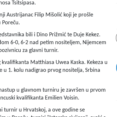
nosa Tsitsipasa.
ji Austrijanac Filip Mišolić koji je prošle
u Poreču.
dstavnika bili i Dino Prižmić te Duje Kekez.
edom 6-0, 6-2 nad petim nositeljem, Nijemcem
ivnicu za glavni turnir.
og kvalifikanta Matthiasa Uwea Kaska. Kekeza u
 u 1. kolu nadigrao prvog nositelja, Srbina
je, nastup u glavnom turniru je završen u prvom
ncuski kvalifikanta Emilien Voisin.
lni turnir u Hrvatskoj, a ove godine se