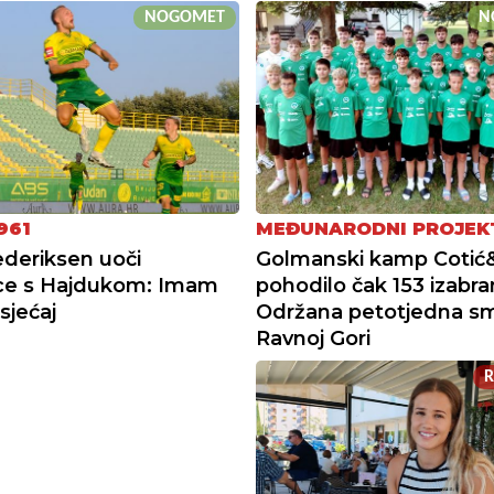
NOGOMET
N
961
MEĐUNARODNI PROJEK
ederiksen uoči
Golmanski kamp Cotić&
ce s Hajdukom: Imam
pohodilo čak 153 izabra
sjećaj
Održana petotjedna sm
Ravnoj Gori