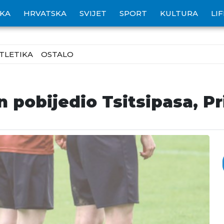
IKA
HRVATSKA
SVIJET
SPORT
KULTURA
LI
TLETIKA
OSTALO
 pobijedio Tsitsipasa, Pr