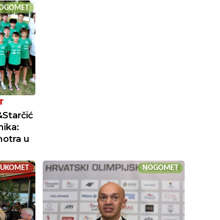
OGOMET
T
Starčić
nika:
otra u
RUKOMET
NOGOMET