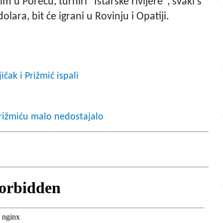
 u Poreču, turniri "Istarske rivijere", svaki s
ra, bit će igrani u Rovinju i Opatiji.
ičak i Prižmić ispali
Prižmiću malo nedostajalo