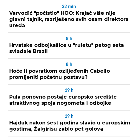
32
min
Varvodić "počistio" HOO: Krajač više nije
glavni tajnik, razriješeno svih osam direktora
ureda
8
h
Hrvatske odbojkašice u "ruletu" petog seta
svladale Brazil
8
h
Hoće li povratkom ozlijeđenih Cabello
promijeniti početnu postavu?
19
h
Pula ponovno postaje europsko središte
atraktivnog spoja nogometa i odbojke
19
h
Hajduk nakon šest godina slavio u europskim
gostima, Žalgirisu zabio pet golova