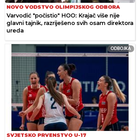
NOVO VODSTVO OLIMPIJSKOG ODBORA
Varvodić "počistio" HOO: Krajač više nije
glavni tajnik, razriješeno svih osam direktora
ureda
ODBOJKA
SVJETSKO PRVENSTVO U-17