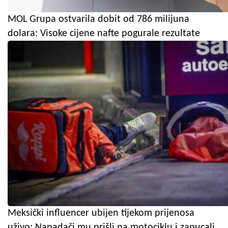
MOL Grupa ostvarila dobit od 786 milijuna
dolara: Visoke cijene nafte pogurale rezultate
Meksički influencer ubijen tijekom prijenosa
uživo: Napadači mu prišli na motociklu i zapucali