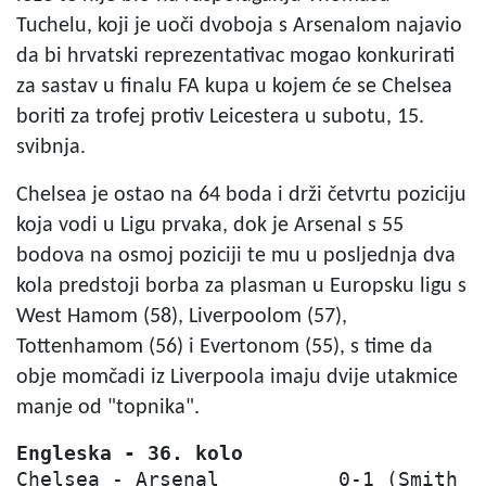
Tuchelu, koji je uoči dvoboja s Arsenalom najavio
da bi hrvatski reprezentativac mogao konkurirati
za sastav u finalu FA kupa u kojem će se Chelsea
boriti za trofej protiv Leicestera u subotu, 15.
svibnja.
Chelsea je ostao na 64 boda i drži četvrtu poziciju
koja vodi u Ligu prvaka, dok je Arsenal s 55
bodova na osmoj poziciji te mu u posljednja dva
kola predstoji borba za plasman u Europsku ligu s
West Hamom (58), Liverpoolom (57),
Tottenhamom (56) i Evertonom (55), s time da
obje momčadi iz Liverpoola imaju dvije utakmice
manje od "topnika".
Engleska - 36. kolo
Chelsea - Arsenal          0-1 (Smith Ro