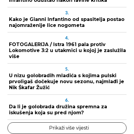
Infantino odustao nakon lavine kritika
3.
Kako je Gianni Infantino od spasitelja postao
najomraženije lice nogometa
4.
FOTOGALERIJA / Istra 1961 pala protiv
Lokomotive 3:2 u utakmici u kojoj je zaslužila
više
5.
U nizu golobradih mladića s kojima pulski
prvoligaš dočekuje novu sezonu, najmlađi je
Nik Škafar Žužić
6.
Da li je golobrada družina spremna za
iskušenja koja su pred njom?
Prikaži više vijesti