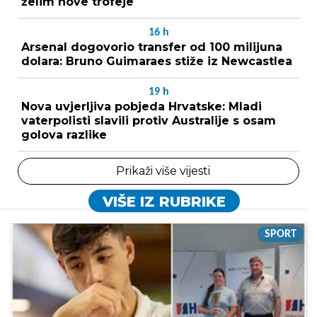
želim nove trofeje
16
h
Arsenal dogovorio transfer od 100 milijuna
dolara: Bruno Guimaraes stiže iz Newcastlea
19
h
Nova uvjerljiva pobjeda Hrvatske: Mladi
vaterpolisti slavili protiv Australije s osam
golova razlike
Prikaži više vijesti
VIŠE IZ RUBRIKE
SPORT