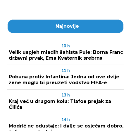
Najnovije
10
h
Velik uspjeh mladih šahista Pule: Borna Franc
državni prvak, Ema Kvaternik srebrna
11
h
Pobuna protiv Infantina: Jedna od ove dvije
žene mogla bi preuzeti vodstvo FIFA-e
13
h
Kraj već u drugom kolu: Tiafoe prejak za
Čilića
14
h
Modrić ne odustaje: I dalje se osjećam dobro,