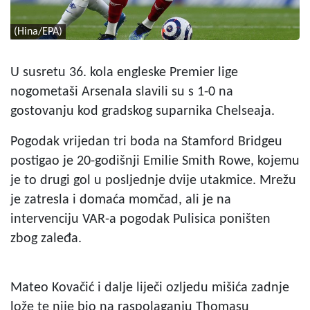
(Hina/EPA)
U susretu 36. kola engleske Premier lige
nogometaši Arsenala slavili su s 1-0 na
gostovanju kod gradskog suparnika Chelseaja.
Pogodak vrijedan tri boda na Stamford Bridgeu
postigao je 20-godišnji Emilie Smith Rowe, kojemu
je to drugi gol u posljednje dvije utakmice. Mrežu
je zatresla i domaća momčad, ali je na
intervenciju VAR-a pogodak Pulisica poništen
zbog zaleđa.
Mateo Kovačić i dalje liječi ozljedu mišića zadnje
lože te nije bio na raspolaganju Thomasu