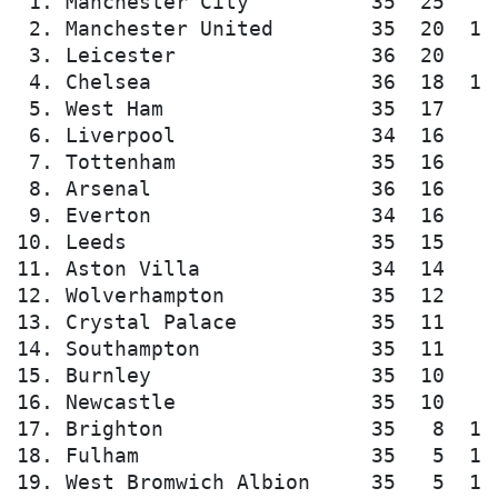
 1. Manchester City          35  25   5 
 2. Manchester United        35  20  10 
 3. Leicester                36  20   6 
 4. Chelsea                  36  18  10 
 5. West Ham                 35  17   7 
 6. Liverpool                34  16   9 
 7. Tottenham                35  16   8 
 8. Arsenal                  36  16   7 
 9. Everton                  34  16   7 
10. Leeds                    35  15   5 
11. Aston Villa              34  14   6 
12. Wolverhampton            35  12   9 
13. Crystal Palace           35  11   8 
14. Southampton              35  11   7 
15. Burnley                  35  10   9 
16. Newcastle                35  10   9 
17. Brighton                 35   8  13 
18. Fulham                   35   5  12 
19. West Bromwich Albion     35   5  11 