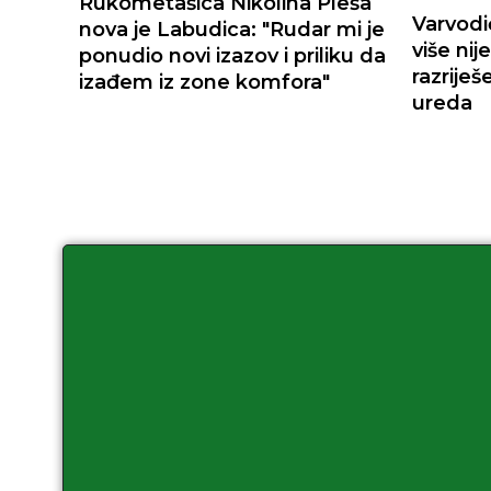
Rukometašica Nikolina Pleša
Varvodi
nova je Labudica: "Rudar mi je
više nije
ponudio novi izazov i priliku da
razrije
izađem iz zone komfora"
ureda