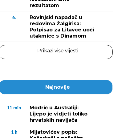
rezultatom
Rovinjski napadač u
6.
redovima Žalgirisa:
Potpisao za Litavce uoči
utakmice s Dinamom
Prikaži više vijesti
Najnovije
Modrić u Australiji:
11
min
Lijepo je vidjeti toliko
hrvatskih navijača
Mijatovićev popis:
1
h