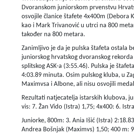
Dvoranskom juniorskom prvenstvu Hrvats
osvojile članice štafete 4x400m (Debora Kod
kao i Mark Trivanović u utrci na 800 metar
također na 800 metara.
Zanimljivo je da je pulska štafeta ostala 
juniorskog hrvatskog dvoranskog rekorda (4:
splitskog ASK-a (3:55.46). Pulska je štafet
4:03.89 minuta. Osim pulskog kluba, u Zag
Maximvsa i Albone, ali nisu osvojili medal
Rezultati natjecatelja istarskih klubova, j
vis: 7. Žan Vido (Istra) 1,75; 4x400: 6. Ist
Juniorke, 800m: 3. Ania Išić (Istra) 2:18.83
Andrea Bošnjak (Maximvs) 1,50; 400 m: 9.