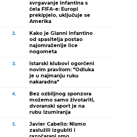
svrgavanje Infantina s
čela FIFA-e: Europi
prekipjelo, uključuje se
Amerika
Kako je Gianni Infantino
2.
od spasitelja postao
najomraženije lice
nogometa
Istarski klubovi ogorčeni
3.
novim pravilom: "Odluka
je u najmanju ruku
nakaradna"
Bez ozbiljnog sponzora
4.
možemo samo životariti,
dvoranski sport je na
rubu izumiranja
Javier Cabello: Nismo
5.
zaslužili izgubiti i
razočarani smo