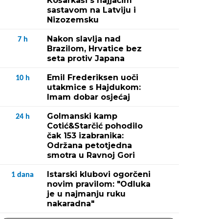
Košarkaši s najjačim
sastavom na Latviju i
Nizozemsku
Nakon slavlja nad
7
h
Brazilom, Hrvatice bez
seta protiv Japana
Emil Frederiksen uoči
10
h
utakmice s Hajdukom:
Imam dobar osjećaj
Golmanski kamp
24
h
Cotić&Starčić pohodilo
čak 153 izabranika:
Održana petotjedna
smotra u Ravnoj Gori
Istarski klubovi ogorčeni
1
dana
novim pravilom: "Odluka
je u najmanju ruku
nakaradna"