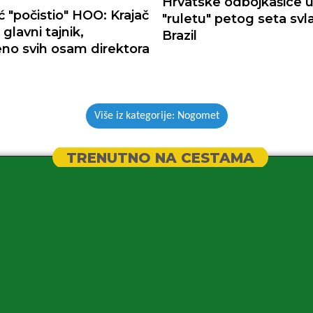
Hrvatske odbojkašice 
ć "počistio" HOO: Krajač
"ruletu" petog seta svl
 glavni tajnik,
Brazil
šeno svih osam direktora
Više iz kategorije: Nogomet
TRENUTNO NA CESTAMA