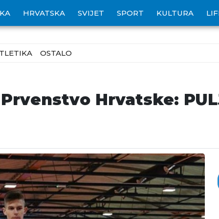
IKA
HRVATSKA
SVIJET
SPORT
KULTURA
LI
TLETIKA
OSTALO
 Prvenstvo Hrvatske: PU