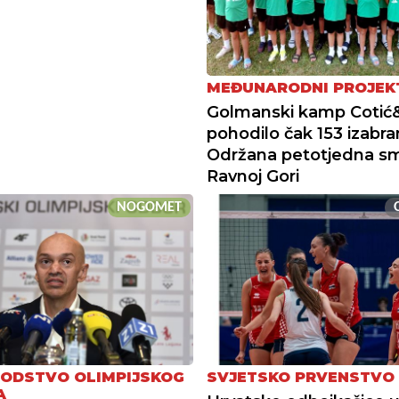
MEĐUNARODNI PROJEK
Golmanski kamp Cotić&
pohodilo čak 153 izabra
Održana petotjedna sm
Ravnoj Gori
NOGOMET
ODSTVO OLIMPIJSKOG
SVJETSKO PRVENSTVO 
A