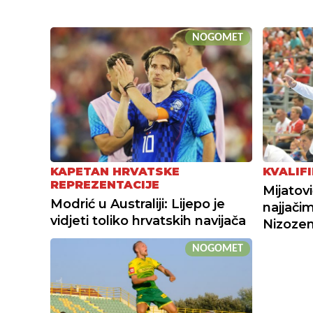
NOGOMET
KAPETAN HRVATSKE
KVALIFI
REPREZENTACIJE
Mijatovi
Modrić u Australiji: Lijepo je
najjači
vidjeti toliko hrvatskih navijača
Nizoze
NOGOMET