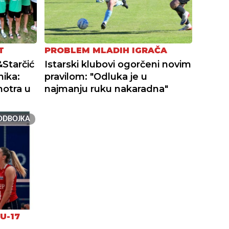
T
PROBLEM MLADIH IGRAČA
Starčić
Istarski klubovi ogorčeni novim
nika:
pravilom: "Odluka je u
otra u
najmanju ruku nakaradna"
ODBOJKA
U-17