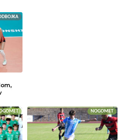
ODBOJKA
lom,
v
OGOMET
NOGOMET