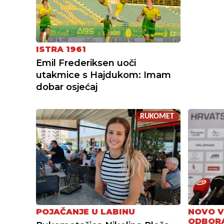
ISTRA 1961
Emil Frederiksen uoči
utakmice s Hajdukom: Imam
dobar osjećaj
RUKOMET
POJAČANJE U LABINU
NOVO V
ODBOR