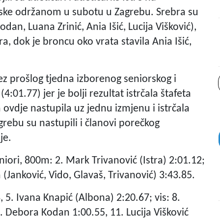
ke održanom u subotu u Zagrebu. Srebra su
an, Luana Zrinić, Ania Išić, Lucija Višković),
a, dok je broncu oko vrata stavila Ania Išić,
bez prošlog tjedna izborenog seniorskog i
01.77) jer je bolji rezultat istrčala štafeta
a ovdje nastupila uz jednu izmjenu i istrčala
rebu su nastupili i članovi porečkog
je.
uniori, 800m: 2. Mark Trivanović (Istra) 2:01.12;
ra (Janković, Vido, Glavaš, Trivanović) 3:43.85.
, 5. Ivana Knapić (Albona) 2:20.67; vis: 8.
 Debora Kodan 1:00.55, 11. Lucija Višković