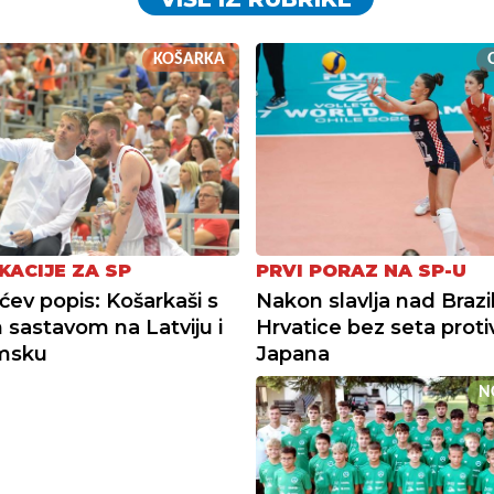
KOŠARKA
KACIJE ZA SP
PRVI PORAZ NA SP-U
ćev popis: Košarkaši s
Nakon slavlja nad Brazi
m sastavom na Latviju i
Hrvatice bez seta proti
msku
Japana
N