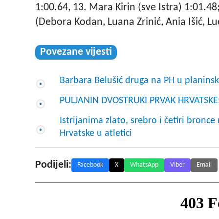
1:00.64, 13. Mara Kirin (sve Istra) 1:01.48;
(Debora Kodan, Luana Zrinić, Ania Išić, Luc
Povezane vijesti
Barbara Belušić druga na PH u planins
PULJANIN DVOSTRUKI PRVAK HRVATSKE: A
Istrijanima zlato, srebro i četiri bro
Hrvatske u atletici
Podijeli:
Facebook
X
WhatsApp
Viber
Email