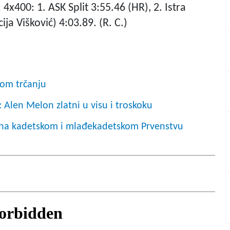
 4x400: 1. ASK Split 3:55.46 (HR), 2. Istra
ija Višković) 4:03.89. (R. C.)
kom trčanju
len Melon zlatni u visu i troskoku
nce na kadetskom i mlađekadetskom Prvenstvu