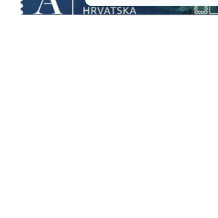
Iz mora na pisma: Hrvatska pošta posvetila marke
tradicijskim ribarskim brodicama
Jež napravio pravi kaos u supermarketu: Aktivirao