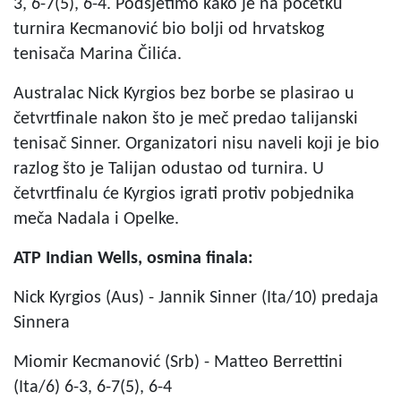
3, 6-7(5), 6-4. Podsjetimo kako je na početku
turnira Kecmanović bio bolji od hrvatskog
tenisača Marina Čilića.
Australac Nick Kyrgios bez borbe se plasirao u
četvrtfinale nakon što je meč predao talijanski
tenisač Sinner. Organizatori nisu naveli koji je bio
razlog što je Talijan odustao od turnira. U
četvrtfinalu će Kyrgios igrati protiv pobjednika
meča Nadala i Opelke.
ATP Indian Wells, osmina finala:
Nick Kyrgios (Aus) - Jannik Sinner (Ita/10) predaja
Sinnera
Miomir Kecmanović (Srb) - Matteo Berrettini
(Ita/6) 6-3, 6-7(5), 6-4