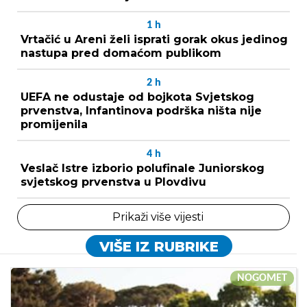
1
h
Vrtačić u Areni želi isprati gorak okus jedinog
nastupa pred domaćom publikom
2
h
UEFA ne odustaje od bojkota Svjetskog
prvenstva, Infantinova podrška ništa nije
promijenila
4
h
Veslač Istre izborio polufinale Juniorskog
svjetskog prvenstva u Plovdivu
Prikaži više vijesti
VIŠE IZ RUBRIKE
NOGOMET