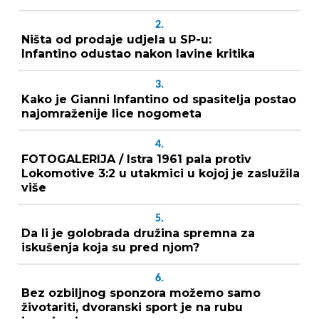
2.
Ništa od prodaje udjela u SP-u:
Infantino odustao nakon lavine kritika
3.
Kako je Gianni Infantino od spasitelja postao
najomraženije lice nogometa
4.
FOTOGALERIJA / Istra 1961 pala protiv
Lokomotive 3:2 u utakmici u kojoj je zaslužila
više
5.
Da li je golobrada družina spremna za
iskušenja koja su pred njom?
6.
Bez ozbiljnog sponzora možemo samo
životariti, dvoranski sport je na rubu