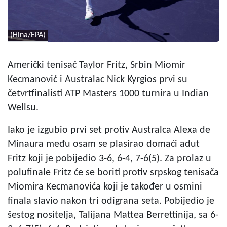
(Hina/EPA)
Američki tenisač Taylor Fritz, Srbin Miomir
Kecmanović i Australac Nick Kyrgios prvi su
četvrtfinalisti ATP Masters 1000 turnira u Indian
Wellsu.
Iako je izgubio prvi set protiv Australca Alexa de
Minaura među osam se plasirao domaći adut
Fritz koji je pobijedio 3-6, 6-4, 7-6(5). Za prolaz u
polufinale Fritz će se boriti protiv srpskog tenisača
Miomira Kecmanovića koji je također u osmini
finala slavio nakon tri odigrana seta. Pobijedio je
šestog nositelja, Talijana Mattea Berrettinija, sa 6-