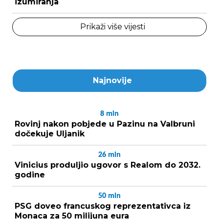
izumiranja
Prikaži više vijesti
Najnovije
8
min
Rovinj nakon pobjede u Pazinu na Valbruni
dočekuje Uljanik
26
min
Vinicius produljio ugovor s Realom do 2032.
godine
50
min
PSG doveo francuskog reprezentativca iz
Monaca za 50 milijuna eura