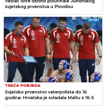
Veslač Istre izborio polufinale Juniorskog
svjetskog prvenstva u Plovdivu
SPORT
TREĆA POBJEDA
Svjetsko prvenstvo vaterpolista do 16
godina: Hrvatska je svladala Maltu s 16-5