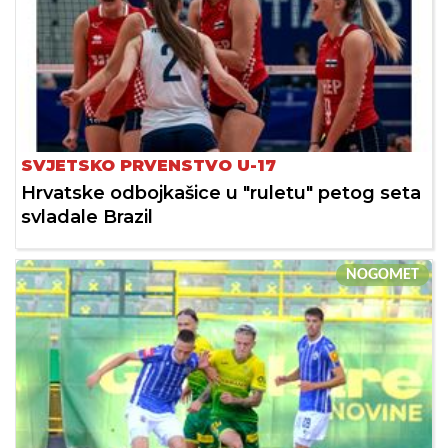
SVJETSKO PRVENSTVO U-17
Hrvatske odbojkašice u "ruletu" petog seta
svladale Brazil
NOGOMET