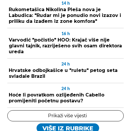
14
h
Rukometašica Nikolina Pleša nova je
Labudica: "Rudar mi je ponudio novi izazov i
priliku da izađem iz zone komfora"
16
h
Varvodić "počistio" HOO: Krajač više nije
glavni tajnik, razriješeno svih osam direktora
ureda
24
h
Hrvatske odbojkašice u "ruletu" petog seta
svladale Brazil
24
h
Hoće li povratkom ozlijeđenih Cabello
promijeniti početnu postavu?
Prikaži više vijesti
VIŠE IZ RUBRIKE