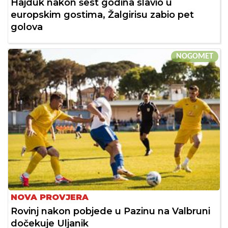
Hajduk nakon šest godina slavio u
europskim gostima, Žalgirisu zabio pet
golova
NOGOMET
NOVA PROVJERA
Rovinj nakon pobjede u Pazinu na Valbruni
dočekuje Uljanik