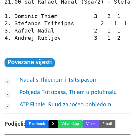
21.00 sat Rafael Nadal (Špa/2) - Stefano
1. Dominic Thiem           3   2  1   4:
2. Stefanos Tsitsipas        2   1  1   
3. Rafael Nadal            2   1  1   2:
4. Andrej Rubljov          3   1  2   3:
Povezane vijesti
Nadal s Thiemom i Tsitsipasom
Pobjeda Tsitsipasa, Thiem u polufinalu
ATP Finale: Ruud započeo pobjedom
Podijeli:
Facebook
X
WhatsApp
Viber
Email