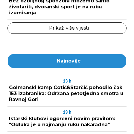
Bez ozbiljnog sponzora možemo samo
životariti, dvoranski sport je na rubu
izumiranja
Prikaži više vijesti
Najnovije
13
h
Golmanski kamp Cotić&Starčić pohodilo čak
153 izabranika: Održana petotjedna smotra u
Ravnoj Gori
13
h
Istarski klubovi ogorčeni novim pravilom:
"Odluka je u najmanju ruku nakaradna"