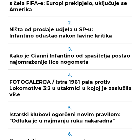
s čela FIFA-e: Europi prekipjelo, uključuje se
Amerika
2.
Ništa od prodaje udjela u SP-u:
Infantino odustao nakon lavine kritika
3.
Kako je Gianni Infantino od spasitelja postao
najomraženije lice nogometa
4.
FOTOGALERIJA / Istra 1961 pala protiv
Lokomotive 3:2 u utakmici u kojoj je zaslužila
više
5.
Istarski klubovi ogorčeni novim pravilom:
"Odluka je u najmanju ruku nakaradna"
6.