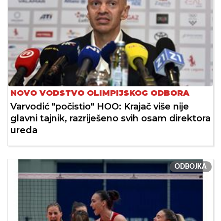
NOVO VODSTVO OLIMPIJSKOG ODBORA
Varvodić "počistio" HOO: Krajač više nije
glavni tajnik, razriješeno svih osam direktora
ureda
ODBOJKA