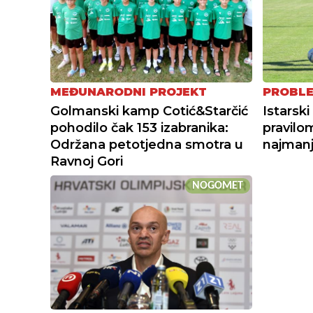
MEĐUNARODNI PROJEKT
PROBLE
Golmanski kamp Cotić&Starčić
Istarsk
pohodilo čak 153 izabranika:
pravilo
Održana petotjedna smotra u
najmanj
Ravnoj Gori
NOGOMET