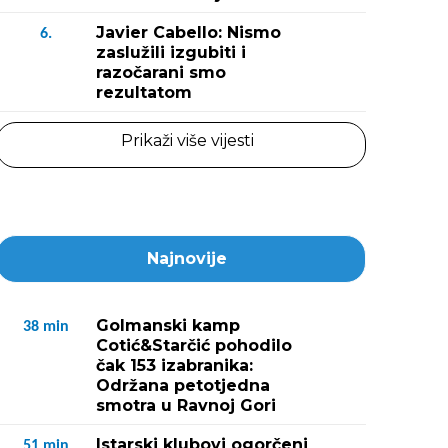
Javier Cabello: Nismo
6.
zaslužili izgubiti i
razočarani smo
rezultatom
Prikaži više vijesti
Najnovije
Golmanski kamp
38
min
Cotić&Starčić pohodilo
čak 153 izabranika:
Održana petotjedna
smotra u Ravnoj Gori
Istarski klubovi ogorčeni
51
min