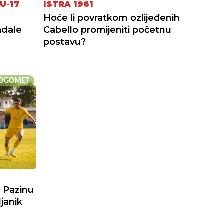
U-17
ISTRA 1961
u
Hoće li povratkom ozlijeđenih
adale
Cabello promijeniti početnu
postavu?
OGOMET
 Pazinu
janik