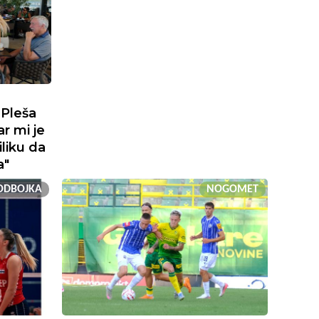
 Pleša
r mi je
iliku da
a"
ODBOJKA
NOGOMET