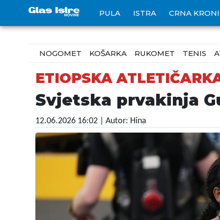
PULA
ISTRA
CRNA KRON
NOGOMET
KOŠARKA
RUKOMET
TENIS
A
ETIOPSKA ATLETIČARK
Svjetska prvakinja G
12.06.2026 16:02
| Autor: Hina