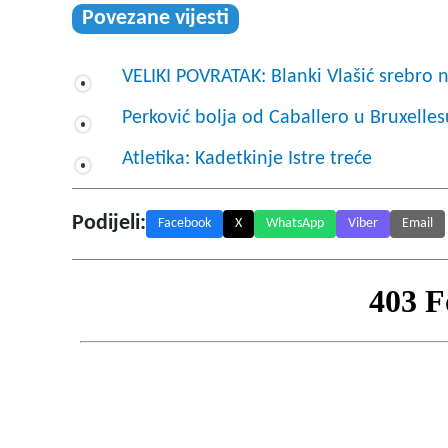
Povezane vijesti
VELIKI POVRATAK: Blanki Vlašić srebro 
Perković bolja od Caballero u Bruxelles
Atletika: Kadetkinje Istre treće
Podijeli:
Facebook
X
WhatsApp
Viber
Email