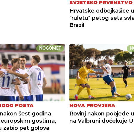
SVJETSKO PRVENSTVO 
Hrvatske odbojkašice 
"ruletu" petog seta svl
Brazil
NOGOMET
N
UGOG POSTA
NOVA PROVJERA
nakon šest godina
Rovinj nakon pobjede u
u europskim gostima,
na Valbruni dočekuje Ul
su zabio pet golova