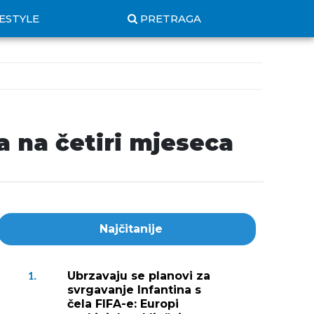
FESTYLE
PRETRAGA
 na četiri mjeseca
Najčitanije
Ubrzavaju se planovi za
1.
svrgavanje Infantina s
čela FIFA-e: Europi