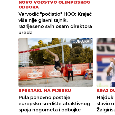
NOVO VODSTVO OLIMPIJSKOG
ODBORA
Varvodić "počistio" HOO: Krajač
više nije glavni tajnik,
razriješeno svih osam direktora
ureda
ODBOJKA
SPEKTAKL NA PIJESKU
KRAJ D
Pula ponovno postaje
Hajduk 
europsko središte atraktivnog
slavio 
spoja nogometa i odbojke
Žalgiri