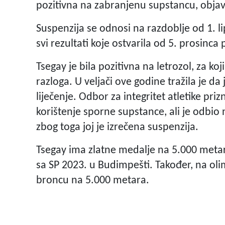
pozitivna na zabranjenu supstancu, objavi
Suspenzija se odnosi na razdoblje od 1. li
svi rezultati koje ostvarila od 5. prosinca
Tsegay je bila pozitivna na letrozol, za koj
razloga. U veljači ove godine tražila je da j
liječenje. Odbor za integritet atletike pri
korištenje sporne supstance, ali je odbio n
zbog toga joj je izrečena suspenzija.
Tsegay ima zlatne medalje na 5.000 meta
sa SP 2023. u Budimpešti. Također, na olim
broncu na 5.000 metara.