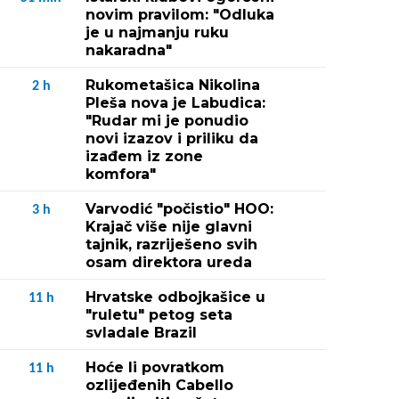
novim pravilom: "Odluka
je u najmanju ruku
nakaradna"
Rukometašica Nikolina
2
h
Pleša nova je Labudica:
"Rudar mi je ponudio
novi izazov i priliku da
izađem iz zone
komfora"
Varvodić "počistio" HOO:
3
h
Krajač više nije glavni
tajnik, razriješeno svih
osam direktora ureda
Hrvatske odbojkašice u
11
h
"ruletu" petog seta
svladale Brazil
Hoće li povratkom
11
h
ozlijeđenih Cabello