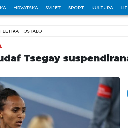
IKA
HRVATSKA
SVIJET
SPORT
KULTURA
LI
TLETIKA
OSTALO
A
udaf Tsegay suspendirana