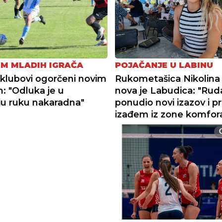
M MLADIH IGRAČA
POJAČANJE U LABINU
i klubovi ogorčeni novim
Rukometašica Nikolina
m: "Odluka je u
nova je Labudica: "Ruda
u ruku nakaradna"
ponudio novi izazov i pr
izađem iz zone komfor