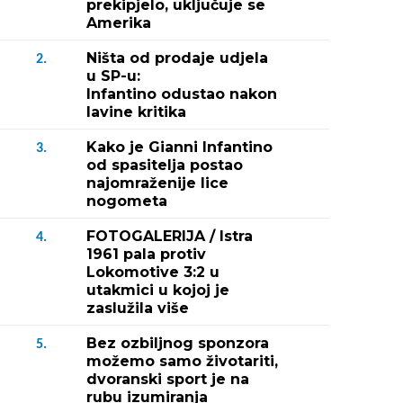
prekipjelo, uključuje se
Amerika
Ništa od prodaje udjela
2.
u SP-u:
Infantino odustao nakon
lavine kritika
Kako je Gianni Infantino
3.
od spasitelja postao
najomraženije lice
nogometa
FOTOGALERIJA / Istra
4.
1961 pala protiv
Lokomotive 3:2 u
utakmici u kojoj je
zaslužila više
Bez ozbiljnog sponzora
5.
možemo samo životariti,
dvoranski sport je na
rubu izumiranja