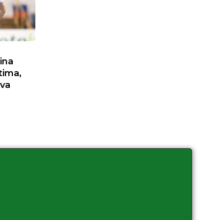
ina
tima,
ova