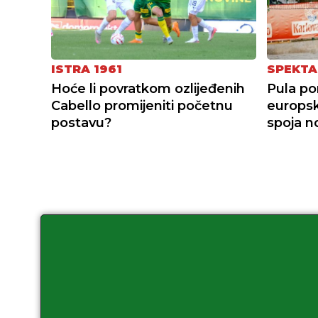
ISTRA 1961
SPEKTA
Hoće li povratkom ozlijeđenih
Pula po
Cabello promijeniti početnu
europsk
postavu?
spoja n