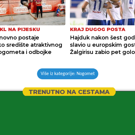
KL NA PIJESKU
KRAJ DUGOG POSTA
novno postaje
Hajduk nakon šest god
o središte atraktivnog
slavio u europskim gos
ogometa i odbojke
Žalgirisu zabio pet gol
Više iz kategorije: Nogomet
TRENUTNO NA CESTAMA