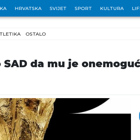
IKA
HRVATSKA
SVIJET
SPORT
KULTURA
LI
TLETIKA
OSTALO
io SAD da mu je onemoguć