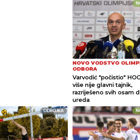
N
NOVO VODSTVO OLIMP
ODBORA
Varvodić "počistio" HOO
više nije glavni tajnik,
razriješeno svih osam d
ureda
ODBOJKA
N