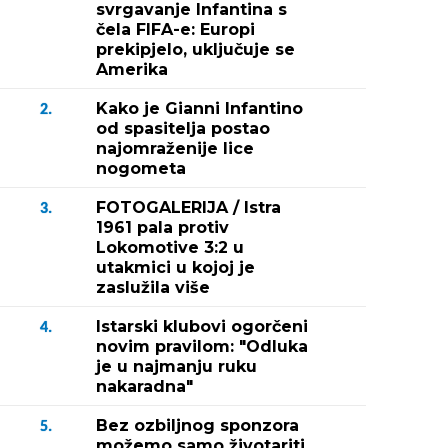
svrgavanje Infantina s
čela FIFA-e: Europi
prekipjelo, uključuje se
Amerika
Kako je Gianni Infantino
2.
od spasitelja postao
najomraženije lice
nogometa
FOTOGALERIJA / Istra
3.
1961 pala protiv
Lokomotive 3:2 u
utakmici u kojoj je
zaslužila više
Istarski klubovi ogorčeni
4.
novim pravilom: "Odluka
je u najmanju ruku
nakaradna"
Bez ozbiljnog sponzora
5.
možemo samo životariti,