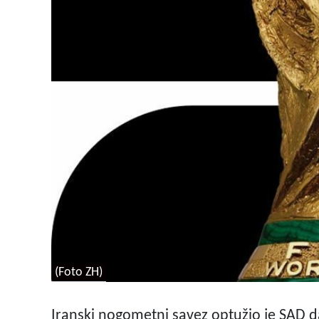
(Foto ZH)
Iranski nogometni savez optužio je SAD 