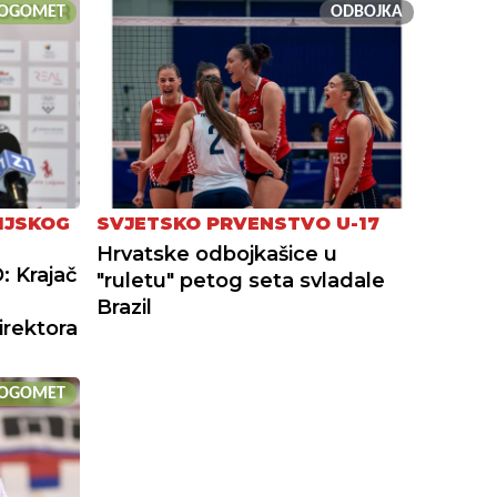
OGOMET
ODBOJKA
IJSKOG
SVJETSKO PRVENSTVO U-17
Hrvatske odbojkašice u
: Krajač
"ruletu" petog seta svladale
Brazil
irektora
OGOMET