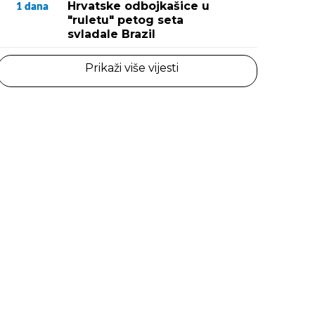
Hrvatske odbojkašice u
1
dana
"ruletu" petog seta
svladale Brazil
Prikaži više vijesti