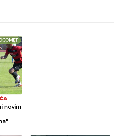
OGOMET
AČA
ni novim
na"