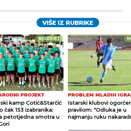
VIŠE IZ RUBRIKE
NOGOMET
N
RODNI PROJEKT
PROBLEM MLADIH IGR
ki kamp Cotić&Starčić
Istarski klubovi ogorče
o čak 153 izabranika:
pravilom: "Odluka je u
 petotjedna smotra u
najmanju ruku nakarad
Gori