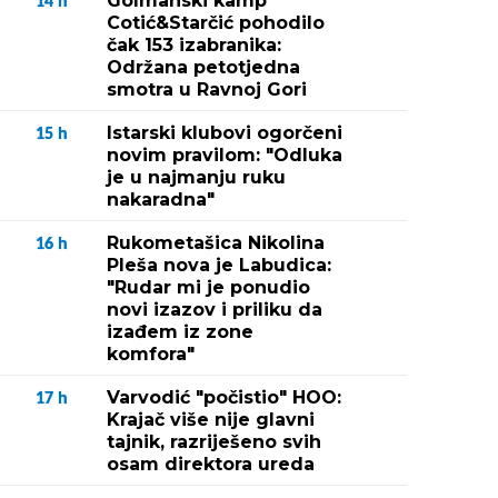
Golmanski kamp
14
h
Cotić&Starčić pohodilo
čak 153 izabranika:
Održana petotjedna
smotra u Ravnoj Gori
Istarski klubovi ogorčeni
15
h
novim pravilom: "Odluka
je u najmanju ruku
nakaradna"
Rukometašica Nikolina
16
h
Pleša nova je Labudica:
"Rudar mi je ponudio
novi izazov i priliku da
izađem iz zone
komfora"
Varvodić "počistio" HOO:
17
h
Krajač više nije glavni
tajnik, razriješeno svih
osam direktora ureda