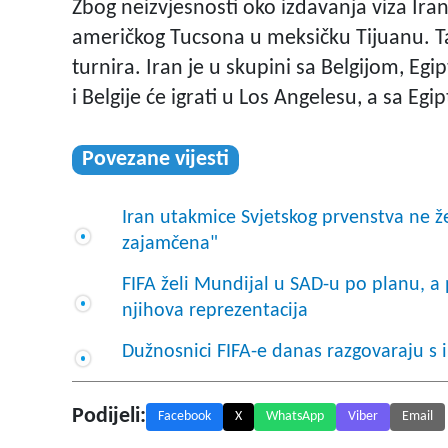
Zbog neizvjesnosti oko izdavanja viza Iran
američkog Tucsona u meksičku Tijuanu. Ta
turnira. Iran je u skupini sa Belgijom, E
i Belgije će igrati u Los Angelesu, a sa Eg
Povezane vijesti
Iran utakmice Svjetskog prvenstva ne žel
zajamčena"
FIFA želi Mundijal u SAD-u po planu, a p
njihova reprezentacija
Dužnosnici FIFA-e danas razgovaraju s
Podijeli:
Facebook
X
WhatsApp
Viber
Email