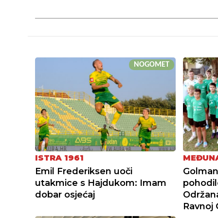
NOGOMET
ISTRA 1961
MEĐUNA
Emil Frederiksen uoči
Golmans
utakmice s Hajdukom: Imam
pohodil
dobar osjećaj
Održana
Ravnoj 