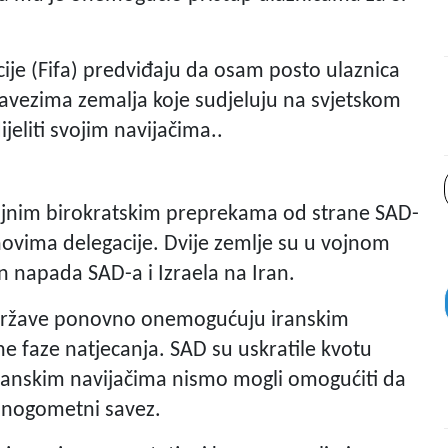
e (Fifa) predviđaju da osam posto ulaznica
avezima zemalja koje sudjeluju na svjetskom
ijeliti svojim navijačima..
rojnim birokratskim preprekama od strane SAD-
anovima delegacije. Dvije zemlje su u vojnom
on napada SAD-a i Izraela na Iran.
 Države ponovno onemogućuju iranskim
 faze natjecanja. SAD su uskratile kvotu
iranskim navijačima nismo mogli omogućiti da
ki nogometni savez.