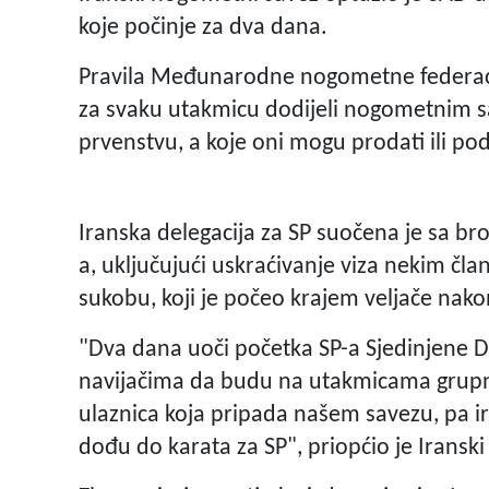
koje počinje za dva dana.
Pravila Međunarodne nogometne federacij
za svaku utakmicu dodijeli nogometnim s
prvenstvu, a koje oni mogu prodati ili pod
Iranska delegacija za SP suočena je sa b
a, uključujući uskraćivanje viza nekim čl
sukobu, koji je počeo krajem veljače nak
"Dva dana uoči početka SP-a Sjedinjene
navijačima da budu na utakmicama grupne
ulaznica koja pripada našem savezu, pa 
dođu do karata za SP", priopćio je Irans