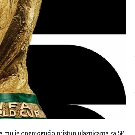
da mu je onemogućio pristup ulaznicama za SP