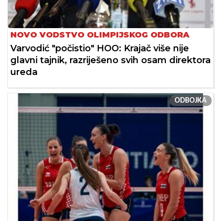
NOVO VODSTVO OLIMPIJSKOG ODBORA
Varvodić "počistio" HOO: Krajač više nije
glavni tajnik, razriješeno svih osam direktora
ureda
ODBOJKA