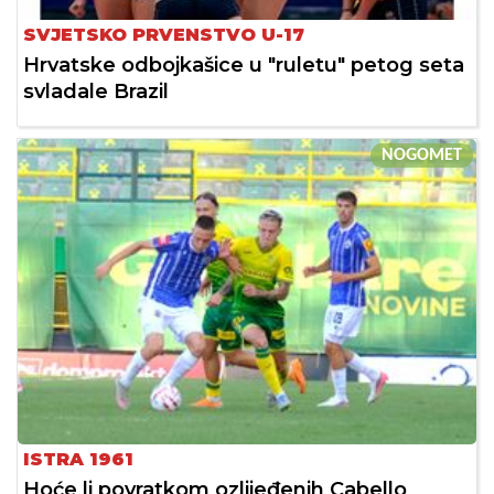
SVJETSKO PRVENSTVO U-17
Hrvatske odbojkašice u "ruletu" petog seta
svladale Brazil
NOGOMET
ISTRA 1961
Hoće li povratkom ozlijeđenih Cabello