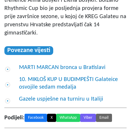
trenerice Anna Bosykh i Elena Bosykh. Bolzano
Rhythmic Cup bio je posljednja provjera forme
prije završnice sezone, u kojoj će KREG Galateu na
prvenstvu Hrvatske predstavljati čak 14
gimnastičarki.
Povezane vijesti
MARTI MARCAN bronca u Bratislavi
10. MIKLOŠ KUP U BUDIMPEŠTI Galateice
osvojile sedam medalja
Gazele uspješne na turniru u Italiji
Podijeli:
Facebook
X
WhatsApp
Viber
Email