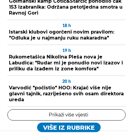
Golmanski kamp Cotić&Starčić pohodilo čak
153 izabranika: Održana petotjedna smotra u
Ravnoj Gori
18
h
Istarski klubovi ogorčeni novim pravilom:
"Odluka je u najmanju ruku nakaradna"
19
h
Rukometašica Nikolina Pleša nova je
Labudica: "Rudar mi je ponudio novi izazov i
priliku da izađem iz zone komfora"
20
h
Varvodić "počistio" HOO: Krajač više nije
glavni tajnik, razriješeno svih osam direktora
ureda
Prikaži više vijesti
VIŠE IZ RUBRIKE