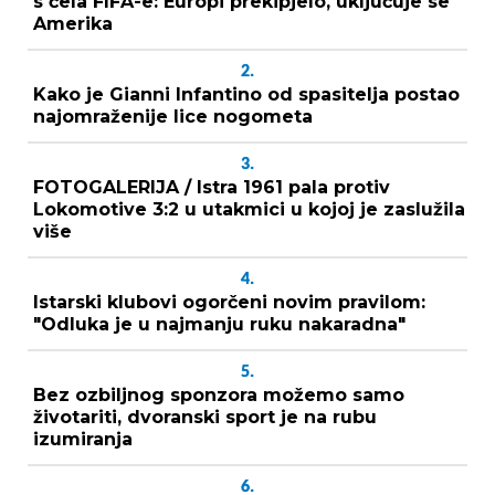
s čela FIFA-e: Europi prekipjelo, uključuje se
Amerika
2.
Kako je Gianni Infantino od spasitelja postao
najomraženije lice nogometa
3.
FOTOGALERIJA / Istra 1961 pala protiv
Lokomotive 3:2 u utakmici u kojoj je zaslužila
više
4.
Istarski klubovi ogorčeni novim pravilom:
"Odluka je u najmanju ruku nakaradna"
5.
Bez ozbiljnog sponzora možemo samo
životariti, dvoranski sport je na rubu
izumiranja
6.