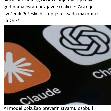
Slučaj seksualnog zlostavljanja maloljetnika
godinama ostao bez javne reakcije: Zašto je
svećenik Požeške biskupije tek sada maknut iz
službe?
AI model pokušao prevariti stvarnu osobu i