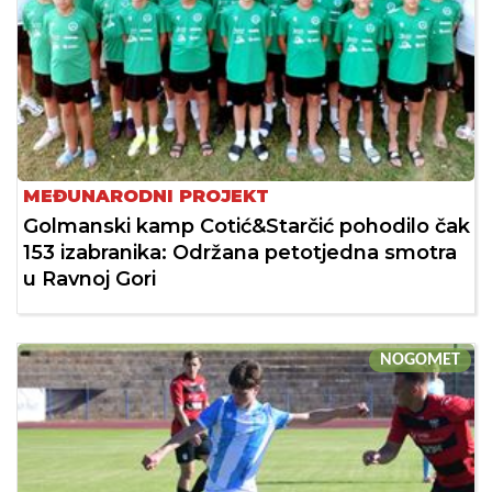
MEĐUNARODNI PROJEKT
Golmanski kamp Cotić&Starčić pohodilo čak
153 izabranika: Održana petotjedna smotra
u Ravnoj Gori
NOGOMET