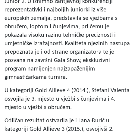
Junior 2. U iznimno zahtjevnoj konkurenciji
reprezentativki i najboljih juniorki iz više
europskih zemalja, predstavila se vježbama s
obručem, loptom i čunjevima, pri čemu je
pokazala visoku razinu tehničke preciznosti i
umjetničke izražajnosti. Kvaliteta njezinih nastupa
prepoznata je i od strane organizatora te je
pozvana na završni Gala Show, ekskluzivni
program namijenjen najzapaženijim
gimnastičarkama turnira.
U kategoriji Gold Allieve 4 (2014.), Stefani Valenta
osvojila je 3. mjesto u vježbi s čunjevima i 4.
mjesto u vježbi s obručem.
Odličan rezultat ostvarila je i Lana Đurić u
kategoriji Gold Allieve 3 (2015.), osvojivši 2.