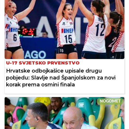
U-17 SVJETSKO PRVENSTVO
Hrvatske odbojkašice upisale drugu
pobjedu: Slavlje nad Španjolskom za novi
korak prema osmini finala
NOGOMET