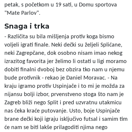
petak, s početkom u 19 sati, u Domu sportova
"Mate Parlov".
Snaga i trka
- Različita su bila mišljenja protiv koga bismo
voljeli igrati finale. Neki dečki su željeli Splićane,
neki Zagrepčane, dok osobno nisam imao nekog
izrazitog favorita jer želimo li ostati u ligi moramo
dobiti finalni dvoboj bez obzira tko nam u njemu
bude protivnik - rekao je Daniel Moravac. - Na
kraju igramo protiv Uspinjače i to mi je možda za
nijansu bolji izbor, prvenstveno stoga što nam je
Zagreb bliži nego Split i pred uzvratnu utakmicu
nas čeka kraće putovanje. Usto, boje Uspinjače
brane dečki koji igraju isključivo futsal i samim tim
će nam se biti lakše prilagoditi njima nego