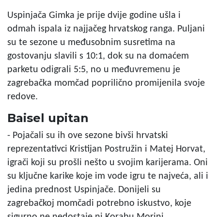
Uspinjača Gimka je prije dvije godine ušla i
odmah ispala iz najjačeg hrvatskog ranga. Puljani
su te sezone u međusobnim susretima na
gostovanju slavili s 10:1, dok su na domaćem
parketu odigrali 5:5, no u međuvremenu je
zagrebačka momčad poprilično promijenila svoje
redove.
Baisel upitan
- Pojačali su ih ove sezone bivši hrvatski
reprezentativci Kristijan Postružin i Matej Horvat,
igrači koji su prošli nešto u svojim karijerama. Oni
su ključne karike koje im vode igru te najveća, ali i
jedina prednost Uspinjače. Donijeli su
zagrebačkoj momčadi potrebno iskustvo, koje
sigurno ne nedostaje ni Korabu Morini,