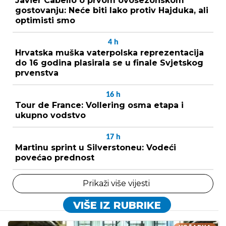
Javier Cabello o prvom ovosezonskom
gostovanju: Neće biti lako protiv Hajduka, ali
optimisti smo
4
h
Hrvatska muška vaterpolska reprezentacija
do 16 godina plasirala se u finale Svjetskog
prvenstva
16
h
Tour de France: Vollering osma etapa i
ukupno vodstvo
17
h
Martinu sprint u Silverstoneu: Vodeći
povećao prednost
Prikaži više vijesti
VIŠE IZ RUBRIKE