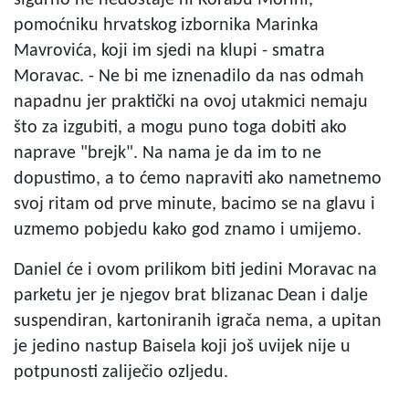
pomoćniku hrvatskog izbornika Marinka
Mavrovića, koji im sjedi na klupi - smatra
Moravac. - Ne bi me iznenadilo da nas odmah
napadnu jer praktički na ovoj utakmici nemaju
što za izgubiti, a mogu puno toga dobiti ako
naprave "brejk". Na nama je da im to ne
dopustimo, a to ćemo napraviti ako nametnemo
svoj ritam od prve minute, bacimo se na glavu i
uzmemo pobjedu kako god znamo i umijemo.
Daniel će i ovom prilikom biti jedini Moravac na
parketu jer je njegov brat blizanac Dean i dalje
suspendiran, kartoniranih igrača nema, a upitan
je jedino nastup Baisela koji još uvijek nije u
potpunosti zaliječio ozljedu.