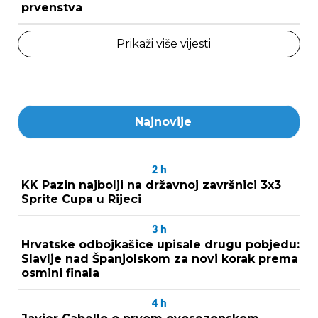
prvenstva
Prikaži više vijesti
Najnovije
2
h
KK Pazin najbolji na državnoj završnici 3x3
Sprite Cupa u Rijeci
3
h
Hrvatske odbojkašice upisale drugu pobjedu:
Slavlje nad Španjolskom za novi korak prema
osmini finala
4
h