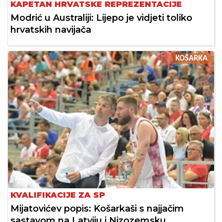
KAPETAN HRVATSKE REPREZENTACIJE
Modrić u Australiji: Lijepo je vidjeti toliko
hrvatskih navijača
KOŠARKA
KVALIFIKACIJE ZA SP
Mijatovićev popis: Košarkaši s najjačim
sastavom na Latviju i Nizozemsku