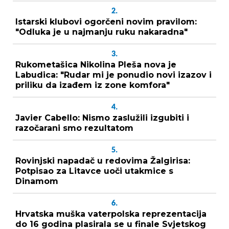
2.
Istarski klubovi ogorčeni novim pravilom:
"Odluka je u najmanju ruku nakaradna"
3.
Rukometašica Nikolina Pleša nova je
Labudica: "Rudar mi je ponudio novi izazov i
priliku da izađem iz zone komfora"
4.
Javier Cabello: Nismo zaslužili izgubiti i
razočarani smo rezultatom
5.
Rovinjski napadač u redovima Žalgirisa:
Potpisao za Litavce uoči utakmice s
Dinamom
6.
Hrvatska muška vaterpolska reprezentacija
do 16 godina plasirala se u finale Svjetskog