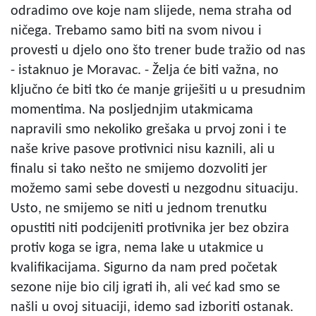
odradimo ove koje nam slijede, nema straha od
ničega. Trebamo samo biti na svom nivou i
provesti u djelo ono što trener bude tražio od nas
- istaknuo je Moravac. - Želja će biti važna, no
ključno će biti tko će manje griješiti u u presudnim
momentima. Na posljednjim utakmicama
napravili smo nekoliko grešaka u prvoj zoni i te
naše krive pasove protivnici nisu kaznili, ali u
finalu si tako nešto ne smijemo dozvoliti jer
možemo sami sebe dovesti u nezgodnu situaciju.
Usto, ne smijemo se niti u jednom trenutku
opustiti niti podcijeniti protivnika jer bez obzira
protiv koga se igra, nema lake u utakmice u
kvalifikacijama. Sigurno da nam pred početak
sezone nije bio cilj igrati ih, ali već kad smo se
našli u ovoj situaciji, idemo sad izboriti ostanak.