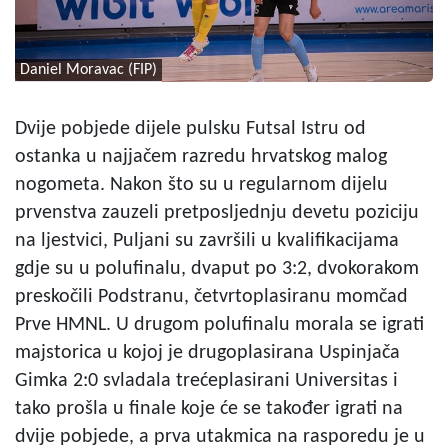
Daniel Moravac (FIP)
Dvije pobjede dijele pulsku Futsal Istru od
ostanka u najjačem razredu hrvatskog malog
nogometa. Nakon što su u regularnom dijelu
prvenstva zauzeli pretposljednju devetu poziciju
na ljestvici, Puljani su završili u kvalifikacijama
gdje su u polufinalu, dvaput po 3:2, dvokorakom
preskočili Podstranu, četvrtoplasiranu momčad
Prve HMNL. U drugom polufinalu morala se igrati
majstorica u kojoj je drugoplasirana Uspinjača
Gimka 2:0 svladala trećeplasirani Universitas i
tako prošla u finale koje će se također igrati na
dvije pobjede, a prva utakmica na rasporedu je u