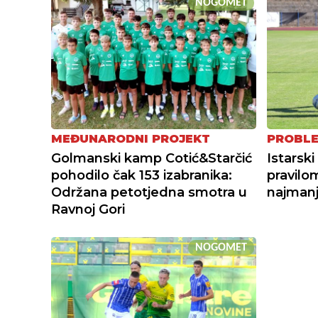
NOGOMET
MEĐUNARODNI PROJEKT
PROBLE
Golmanski kamp Cotić&Starčić
Istarsk
pohodilo čak 153 izabranika:
pravilo
Održana petotjedna smotra u
najmanj
Ravnoj Gori
NOGOMET