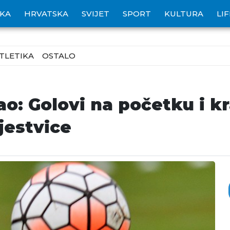
IKA
HRVATSKA
SVIJET
SPORT
KULTURA
LI
TLETIKA
OSTALO
o: Golovi na početku i kr
jestvice