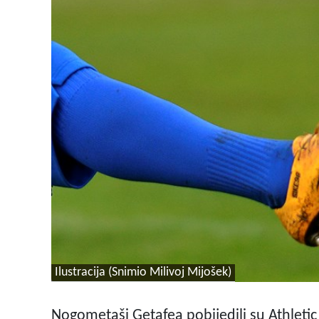
Ilustracija (Snimio Milivoj Mijošek)
Nogometaši Getafea pobijedili su Athletic 