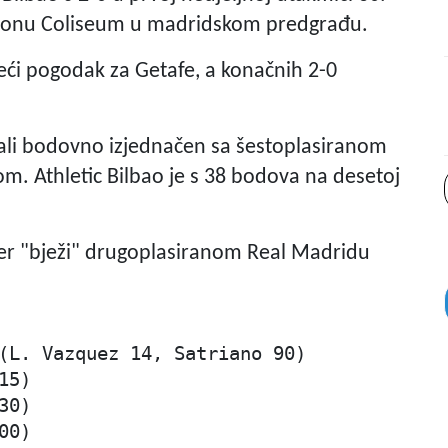
tadionu Coliseum u madridskom predgrađu.
eći pogodak za Getafe, a konačnih 2-0
ali bodovno izjednačen sa šestoplasiranom
. Athletic Bilbao je s 38 bodova na desetoj
er "bježi" drugoplasiranom Real Madridu
(L. Vazquez 14, Satriano 90)

5)

0)

0)
