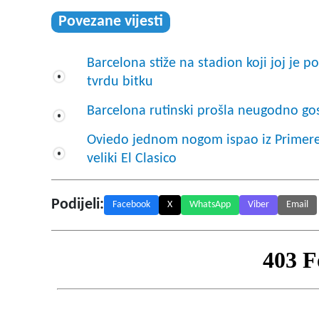
Povezane vijesti
Barcelona stiže na stadion koji joj je
tvrdu bitku
Barcelona rutinski prošla neugodno gos
Oviedo jednom nogom ispao iz Primere:
veliki El Clasico
Podijeli:
Facebook
X
WhatsApp
Viber
Email