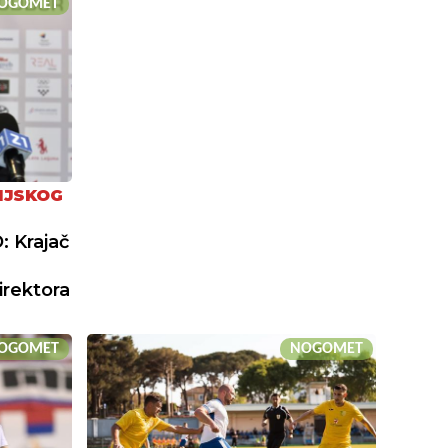
OGOMET
IJSKOG
: Krajač
irektora
OGOMET
NOGOMET