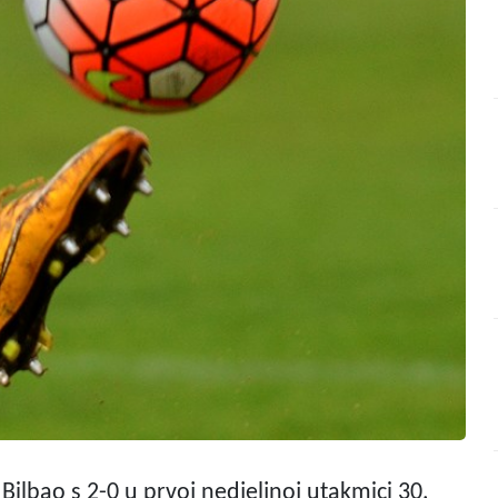
Bilbao s 2-0 u prvoj nedjeljnoj utakmici 30.