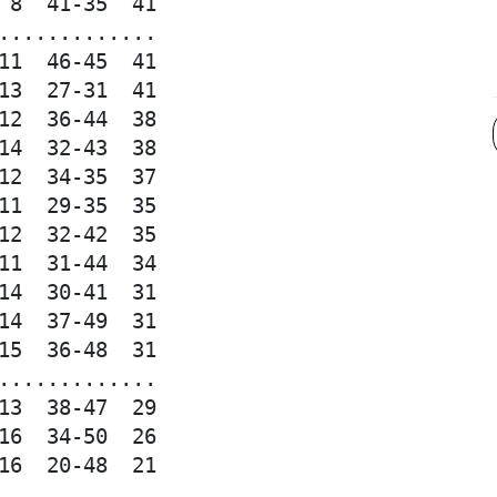
 8  41-35  41

.............

11  46-45  41

13  27-31  41

12  36-44  38

14  32-43  38

12  34-35  37

11  29-35  35

12  32-42  35

11  31-44  34

14  30-41  31

14  37-49  31

15  36-48  31

.............

13  38-47  29

16  34-50  26

16  20-48  21