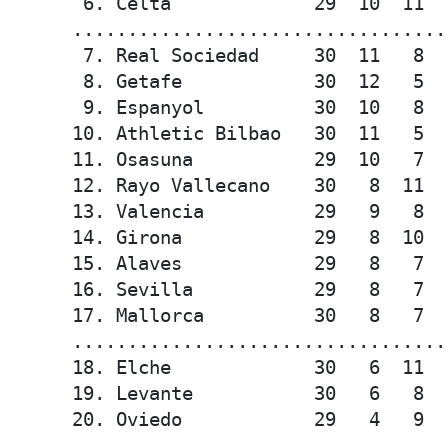
 6. Celta             29  10  11  
..................................
 7. Real Sociedad     30  11   8  
 8. Getafe            30  12   5  
 9. Espanyol          30  10   8  
10. Athletic Bilbao   30  11   5  
11. Osasuna           29  10   7  
12. Rayo Vallecano    30   8  11  
13. Valencia          29   9   8  
14. Girona            29   8  10  
15. Alaves            29   8   7  
16. Sevilla           29   8   7  
17. Mallorca          30   8   7  
..................................
18. Elche             30   6  11  
19. Levante           30   6   8  
20. Oviedo            29   4   9  