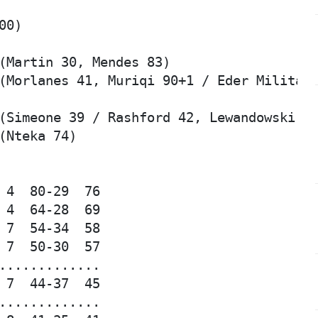
0)

(Martin 30, Mendes 83)

(Morlanes 41, Muriqi 90+1 / Eder Militao 
(Simeone 39 / Rashford 42, Lewandowski )

(Nteka 74) 

 4  80-29  76

 4  64-28  69

 7  54-34  58

 7  50-30  57

.............

 7  44-37  45

.............
