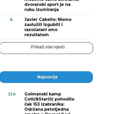
dvoranski sport je na
rubu izumiranja
Javier Cabello: Nismo
6.
zaslužili izgubiti i
razočarani smo
rezultatom
Prikaži više vijesti
Najnovije
Golmanski kamp
11
h
Cotić&Starčić pohodilo
čak 153 izabranika:
Održana petotjedna