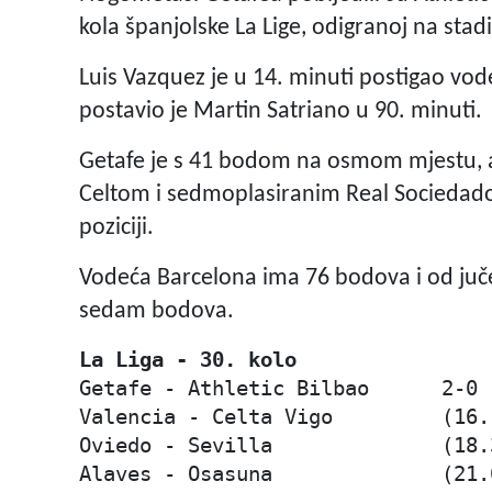
kola španjolske La Lige, odigranoj na s
Luis Vazquez je u 14. minuti postigao vod
postavio je Martin Satriano u 90. minuti.
Getafe je s 41 bodom na osmom mjestu, 
Celtom i sedmoplasiranim Real Sociedadom
poziciji.
Vodeća Barcelona ima 76 bodova i od juč
sedam bodova.
La Liga - 30. kolo
Getafe - Athletic Bilbao      2-0 
Valencia - Celta Vigo         (16.1
Oviedo - Sevilla              (18.3
Alaves - Osasuna              (21.0