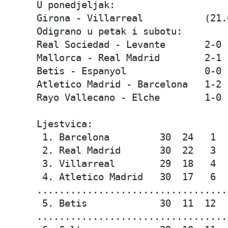
U ponedjeljak:

Girona - Villarreal           (21.0
Odigrano u petak i subotu: 

Real Sociedad - Levante       2-0 
Mallorca - Real Madrid        2-1 
Betis - Espanyol              0-0

Atletico Madrid - Barcelona   1-2 
Rayo Vallecano - Elche        1-0 
Ljestvica:

 1. Barcelona         30  24   1  
 2. Real Madrid       30  22   3  
 3. Villarreal        29  18   4  
 4. Atletico Madrid   30  17   6  
..................................
 5. Betis             30  11  12  
..................................