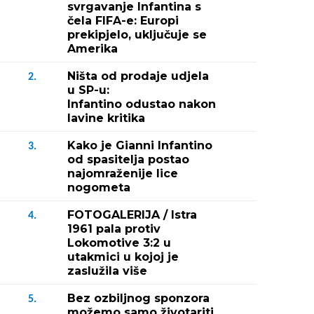
svrgavanje Infantina s
čela FIFA-e: Europi
prekipjelo, uključuje se
Amerika
Ništa od prodaje udjela
2.
u SP-u:
Infantino odustao nakon
lavine kritika
Kako je Gianni Infantino
3.
od spasitelja postao
najomraženije lice
nogometa
FOTOGALERIJA / Istra
4.
1961 pala protiv
Lokomotive 3:2 u
utakmici u kojoj je
zaslužila više
Bez ozbiljnog sponzora
5.
možemo samo životariti,