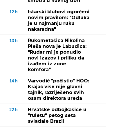
smotra u Ravnoj Gori
Istarski klubovi ogorčeni
12
h
novim pravilom: "Odluka
je u najmanju ruku
nakaradna"
88)

Rukometašica Nikolina
13
h
Pleša nova je Labudica:
"Rudar mi je ponudio
novi izazov i priliku da
izađem iz zone
komfora"
Varvodić "počistio" HOO:
14
h
Krajač više nije glavni
tajnik, razriješeno svih
osam direktora ureda
Hrvatske odbojkašice u
22
h
"ruletu" petog seta
svladale Brazil