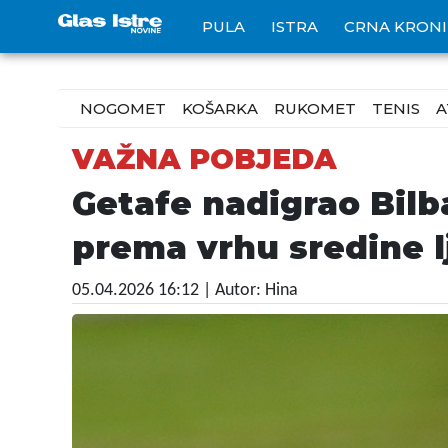
PULA
ISTRA
CRNA KRON
NOGOMET
KOŠARKA
RUKOMET
TENIS
A
VAŽNA POBJEDA
Getafe nadigrao Bilba
prema vrhu sredine l
05.04.2026 16:12
| Autor: Hina