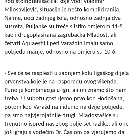
Kod stolnotenisačica, koje vodi Vladimir
Milosavljević, situacija je nešto kompliciranija.
Naime, uoči zadnjeg kola, odnosno zadnja dva
susreta, Puljanke su treće s istim omjerom 11-5
kao i drugoplasirana zagrebačka Mladost, ali
četvrti Aquaestil i peti Varaždin imaju samo
pobjedu manje, odnosno na omjeru su 10-6.
- Sve će se rasplesti u zadnjem kolu ligaškog dijela
prvenstva koje je na rasporedu ovog vikenda.
Puno je kombinacija u igri, ali mi znamo što nam
treba. U subotu gostujemo prvo kod Hodošana,
potom kod Varaždina i idemo na dvije pobjede,
pa smo najvjerojatnije drugi. Mladostašice su
trenutno ispred nas zbog bolje set razlike, ali one
još igraju s vodećim Dr. Časlom pa vjerujemo da