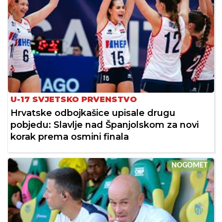
U-17 SVJETSKO PRVENSTVO
Hrvatske odbojkašice upisale drugu
pobjedu: Slavlje nad Španjolskom za novi
korak prema osmini finala
NOGOMET