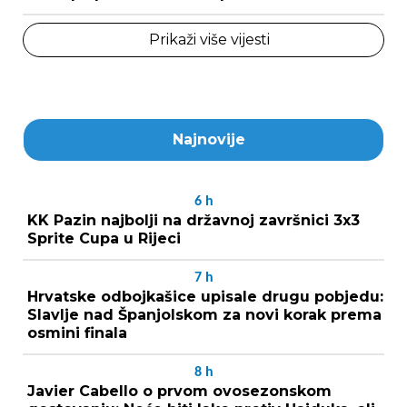
Prikaži više vijesti
Najnovije
6
h
KK Pazin najbolji na državnoj završnici 3x3
Sprite Cupa u Rijeci
7
h
Hrvatske odbojkašice upisale drugu pobjedu:
Slavlje nad Španjolskom za novi korak prema
osmini finala
8
h
Javier Cabello o prvom ovosezonskom