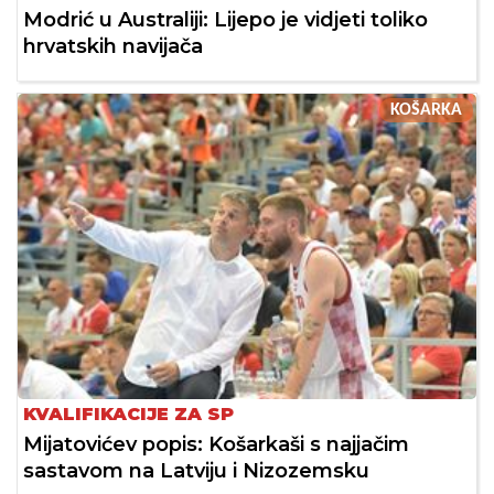
Modrić u Australiji: Lijepo je vidjeti toliko
hrvatskih navijača
KOŠARKA
KVALIFIKACIJE ZA SP
Mijatovićev popis: Košarkaši s najjačim
sastavom na Latviju i Nizozemsku