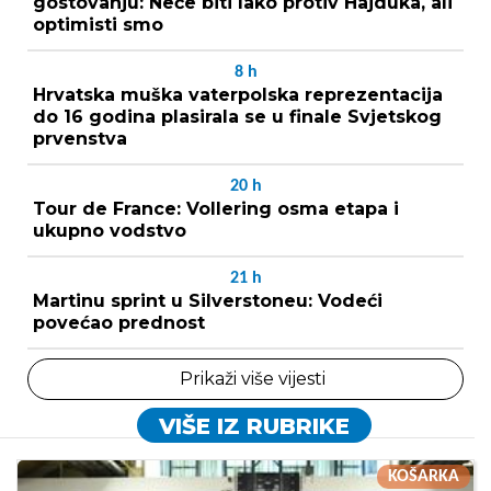
gostovanju: Neće biti lako protiv Hajduka, ali
optimisti smo
8
h
Hrvatska muška vaterpolska reprezentacija
do 16 godina plasirala se u finale Svjetskog
prvenstva
20
h
Tour de France: Vollering osma etapa i
ukupno vodstvo
21
h
Martinu sprint u Silverstoneu: Vodeći
povećao prednost
Prikaži više vijesti
VIŠE IZ RUBRIKE
KOŠARKA