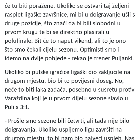
će tu biti poražene. Ukoliko se ostvari taj željeni
rasplet ligaške završnice, mi bi u doigravanje ušli s
druge pozicije, što znači da bi bili slobodni u
prvom krugu te bi se direktno plasirali u
polufinale. Bit će to napet vikend, ali to je ono
što smo čekali cijelu sezonu. Optimisti smo i
idemo na dvije pobjede - rekao je trener Puljanki.
Ukoliko bi pulske igračice ligaški dio zaključile na
drugom mjestu, bio bi to povijesni doseg. No,
neće to biti laka zadaća, posebno u susretu protiv
Varaždina koji je u prvom dijelu sezone slavio u
Puli s 3:1.
- Prošle smo sezone bili četvrti, ali tada nije bilo
doigravanja. Ukoliko uspijemo ligu završiti na
drugom mjestu, to bi nam bio najveći uspjeh. Nas