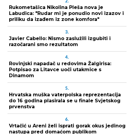
2.
Rukometašica Nikolina Pleša nova je
Labudica: "Rudar mi je ponudio novi izazov i
priliku da izađem iz zone komfora"
3.
Javier Cabello: Nismo zaslužili izgubiti i
razočarani smo rezultatom
4.
Rovinjski napadač u redovima Žalgirisa:
Potpisao za Litavce uoči utakmice s
Dinamom
5.
Hrvatska muška vaterpolska reprezentacija
do 16 godina plasirala se u finale Svjetskog
prvenstva
6.
Vrtačić u Areni želi isprati gorak okus jedinog
nastupa pred domaćom publikom