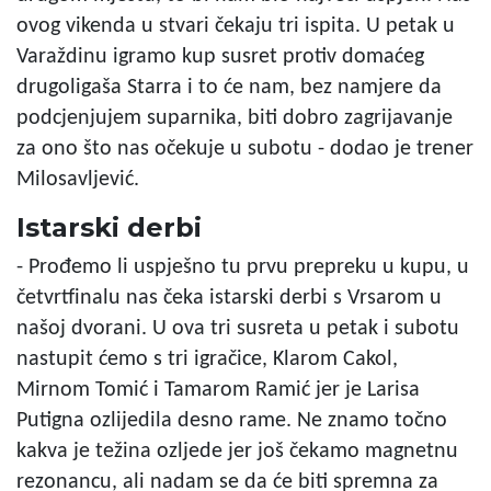
ovog vikenda u stvari čekaju tri ispita. U petak u
Varaždinu igramo kup susret protiv domaćeg
drugoligaša Starra i to će nam, bez namjere da
podcjenjujem suparnika, biti dobro zagrijavanje
za ono što nas očekuje u subotu - dodao je trener
Milosavljević.
Istarski derbi
- Prođemo li uspješno tu prvu prepreku u kupu, u
četvrtfinalu nas čeka istarski derbi s Vrsarom u
našoj dvorani. U ova tri susreta u petak i subotu
nastupit ćemo s tri igračice, Klarom Cakol,
Mirnom Tomić i Tamarom Ramić jer je Larisa
Putigna ozlijedila desno rame. Ne znamo točno
kakva je težina ozljede jer još čekamo magnetnu
rezonancu, ali nadam se da će biti spremna za