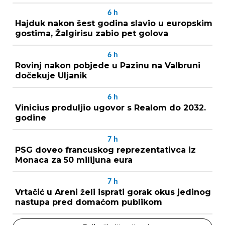
6
h
Hajduk nakon šest godina slavio u europskim
gostima, Žalgirisu zabio pet golova
6
h
Rovinj nakon pobjede u Pazinu na Valbruni
dočekuje Uljanik
6
h
Vinicius produljio ugovor s Realom do 2032.
godine
7
h
PSG doveo francuskog reprezentativca iz
Monaca za 50 milijuna eura
7
h
Vrtačić u Areni želi isprati gorak okus jedinog
nastupa pred domaćom publikom