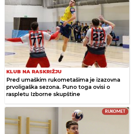
KLUB NA RASKRIŽJU
Pred umaškim rukometašima je izazovna
prvoligaška sezona. Puno toga ovisi o
raspletu Izborne skupštine
RUKOMET