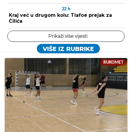
22
h
Kraj već u drugom kolu: Tiafoe prejak za
Čilića
Prikaži više vijesti
VIŠE IZ RUBRIKE
RUKOMET