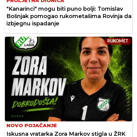
PROLJETNA DIONICA
"Kanarinci" mogu biti puno bolji: Tomislav
Bošnjak pomogao rukometašima Rovinja da
izbjegnu ispadanje
RUKOMET
NOVO POJAČANJE
Iskusna vratarka Zora Markov stigla u ŽRK