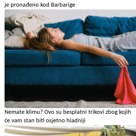
je pronađeno kod Barbarige
Nemate klimu? Ovo su besplatni trikovi zbog kojih
će vam stan biti osjetno hladniji