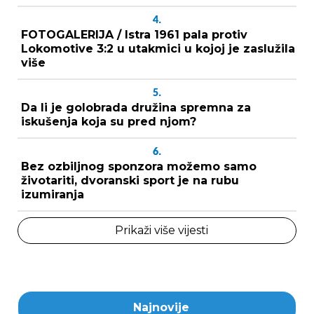
4.
FOTOGALERIJA / Istra 1961 pala protiv
Lokomotive 3:2 u utakmici u kojoj je zaslužila
više
5.
Da li je golobrada družina spremna za
iskušenja koja su pred njom?
6.
Bez ozbiljnog sponzora možemo samo
životariti, dvoranski sport je na rubu
izumiranja
Prikaži više vijesti
Najnovije