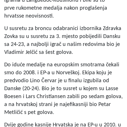
igrama u Languedoc-Rousillonu i bile su to
prve rukometne medalja nakon proglašenja
hrvatsse neovisnosti.
U susretu za broncu odabranici izbornika Zdravka
Zovka su u susretu za 3. mjesto pobijedili Dansku
sa 24-23, a najbolji igrač u našim redovima bio je
Vladimir Jelčić sa šest golova.
Do iduće medalje na europskim smotrama čekali
smo do 2008. i EP-a u Norveškoj. Ekipa koju je
predvodio Lino Červar je u finalu izgubila od
Danske (20-24). Bio je to susret u kojem su Lasse
Boesen i Lars Christiansen zabili po sedam golova,
a na hrvatskoj strani je najefikasniji bio Petar
Metličić s pet golova.
Dvije godine kasnije Hrvatska je na EP-u u 2010. u