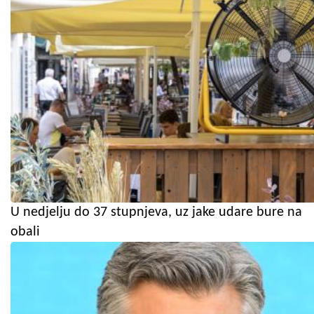
U nedjelju do 37 stupnjeva, uz jake udare bure na
obali