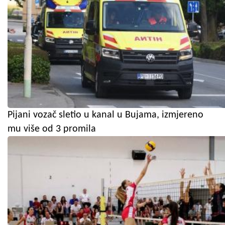
Pijani vozač sletio u kanal u Bujama, izmjereno
mu više od 3 promila