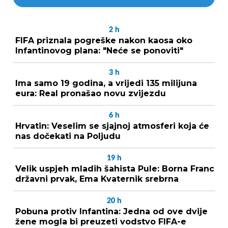
2
h
FIFA priznala pogreške nakon kaosa oko
Infantinovog plana: "Neće se ponoviti"
3
h
Ima samo 19 godina, a vrijedi 135 milijuna
eura: Real pronašao novu zvijezdu
6
h
Hrvatin: Veselim se sjajnoj atmosferi koja će
nas dočekati na Poljudu
19
h
Velik uspjeh mladih šahista Pule: Borna Franc
državni prvak, Ema Kvaternik srebrna
20
h
Pobuna protiv Infantina: Jedna od ove dvije
žene mogla bi preuzeti vodstvo FIFA-e