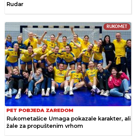
Rudar
RUKOMET
PET POBJEDA ZAREDOM
Rukometašice Umaga pokazale karakter, ali
žale za propuštenim vrhom