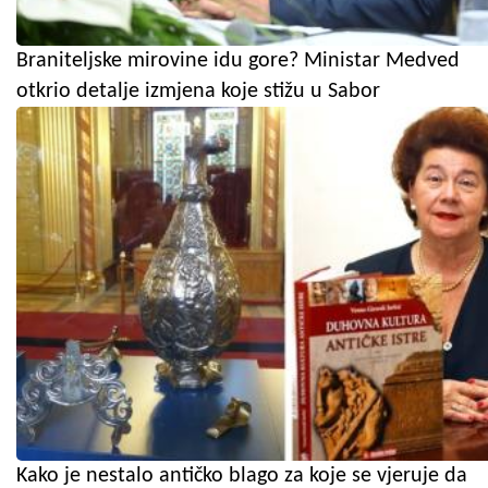
Braniteljske mirovine idu gore? Ministar Medved
otkrio detalje izmjena koje stižu u Sabor
Kako je nestalo antičko blago za koje se vjeruje da