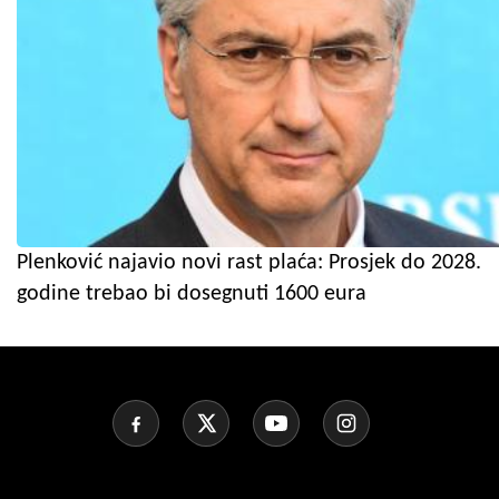
Plenković najavio novi rast plaća: Prosjek do 2028.
godine trebao bi dosegnuti 1600 eura