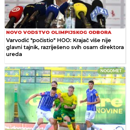
NOVO VODSTVO OLIMPIJSKOG ODBORA
Varvodić "počistio" HOO: Krajač više nije
glavni tajnik, razriješeno svih osam direktora
ureda
NOGOMET