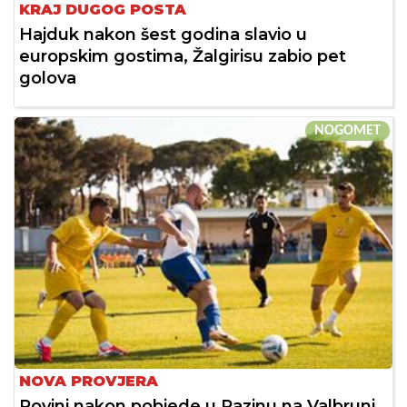
KRAJ DUGOG POSTA
Hajduk nakon šest godina slavio u
europskim gostima, Žalgirisu zabio pet
golova
NOGOMET
NOVA PROVJERA
Rovinj nakon pobjede u Pazinu na Valbruni