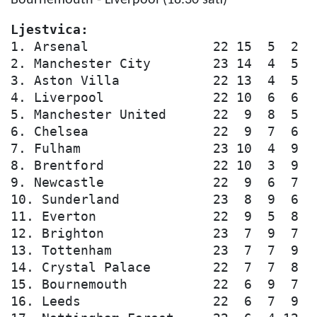
Ljestvica:
1. Arsenal                22 15  5  2  4
2. Manchester City        23 14  4  5  4
3. Aston Villa            22 13  4  5  3
4. Liverpool              22 10  6  6  3
5. Manchester United      22  9  8  5  3
6. Chelsea                22  9  7  6  3
7. Fulham                 23 10  4  9  3
8. Brentford              22 10  3  9  3
9. Newcastle              22  9  6  7  3
10. Sunderland            23  8  9  6  2
11. Everton               22  9  5  8  2
12. Brighton              23  7  9  7  3
13. Tottenham             23  7  7  9  3
14. Crystal Palace        22  7  7  8  2
15. Bournemouth           22  6  9  7  3
16. Leeds                 22  6  7  9  3