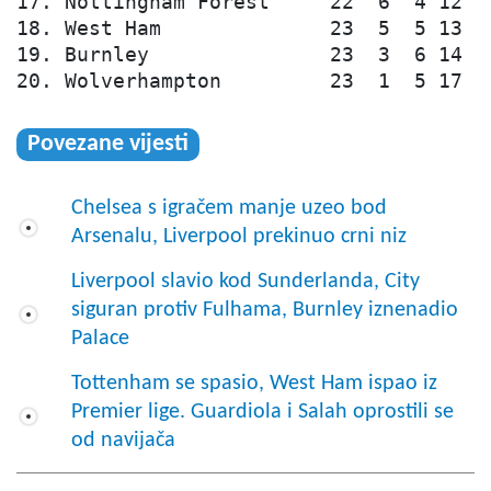
17. Nottingham Forest     22  6  4 12  2
18. West Ham              23  5  5 13  2
19. Burnley               23  3  6 14  2
20. Wolverhampton         23  1  5 17  
Povezane vijesti
Chelsea s igračem manje uzeo bod
Arsenalu, Liverpool prekinuo crni niz
Liverpool slavio kod Sunderlanda, City
siguran protiv Fulhama, Burnley iznenadio
Palace
Tottenham se spasio, West Ham ispao iz
Premier lige. Guardiola i Salah oprostili se
od navijača