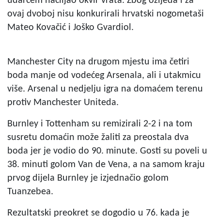
udarcem naciljao okvir vrata. Zbog ozljeda i za
ovaj dvoboj nisu konkurirali hrvatski nogometaši
Mateo Kovačić i Joško Gvardiol.
Manchester City na drugom mjestu ima četiri
boda manje od vodećeg Arsenala, ali i utakmicu
više. Arsenal u nedjelju igra na domaćem terenu
protiv Manchester Uniteda.
Burnley i Tottenham su remizirali 2-2 i na tom
susretu domaćin može žaliti za preostala dva
boda jer je vodio do 90. minute. Gosti su poveli u
38. minuti golom Van de Vena, a na samom kraju
prvog dijela Burnley je izjednačio golom
Tuanzebea.
Rezultatski preokret se dogodio u 76. kada je