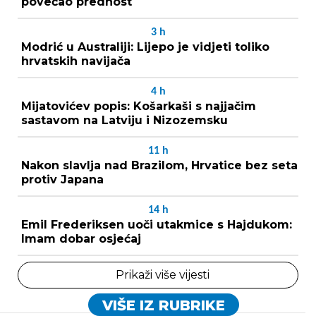
povećao prednost
3
h
Modrić u Australiji: Lijepo je vidjeti toliko
hrvatskih navijača
4
h
Mijatovićev popis: Košarkaši s najjačim
sastavom na Latviju i Nizozemsku
11
h
Nakon slavlja nad Brazilom, Hrvatice bez seta
protiv Japana
14
h
Emil Frederiksen uoči utakmice s Hajdukom:
Imam dobar osjećaj
Prikaži više vijesti
VIŠE IZ RUBRIKE