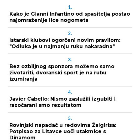
1.
Kako je Gianni Infantino od spasitelja postao
najomraženije lice nogometa
2.
Istarski klubovi ogorčeni novim pravilom:
"Odluka je u najmanju ruku nakaradna"
3.
Bez ozbiljnog sponzora možemo samo
životariti, dvoranski sport je na rubu
izumiranja
4.
Javier Cabello: Nismo zaslužili izgubiti i
razočarani smo rezultatom
5.
Rovinjski napadač u redovima Žalgirisa:
Potpisao za Litavce uoči utakmice s
Dinamom