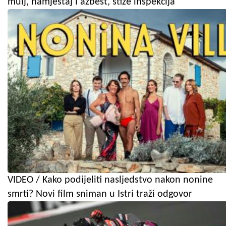
mulj, namještaj i azbest, stiže inspekcija
VIDEO / Kako podijeliti nasljedstvo nakon nonine
smrti? Novi film sniman u Istri traži odgovor