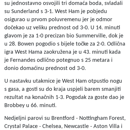
su jednostavno osvojili tri domaća boda, svladali
su Sunderland s 3-1. West Ham je pobjedu
osigurao u prvom poluvremenu jer je odmor
dočekao uz veliku prednost od 3-0. U 14. minuti
glavom je za 1-0 precizan bio Summerville, dok je
u 28. Bowen pogodio s bijele točke za 2-0. Odlična
igra West Hama zaokružena je u 43. minuti kada
je Fernandes odlično potegnuo s 25 metara i
donio domaćinu prednost od 3-0.
U nastavku utakmice je West Ham otpustio nogu
s gasa, a gosti su do kraja uspjeli barem smanjiti
rezultat na konačnih 1-3. Pogodak za goste dao je
Brobbey u 66. minuti.
Nedjeljni parovi su Brentford - Nottingham Forest,
Crystal Palace - Chelsea, Newcastle - Aston Villa i