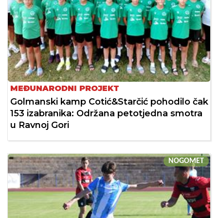
MEĐUNARODNI PROJEKT
Golmanski kamp Cotić&Starčić pohodilo čak
153 izabranika: Održana petotjedna smotra
u Ravnoj Gori
NOGOMET