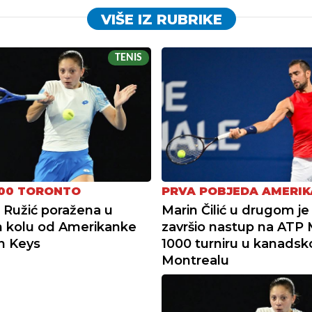
VIŠE IZ RUBRIKE
TENIS
00 TORONTO
PRVA POBJEDA AMERI
 Ružić poražena u
Marin Čilić u drugom je
 kolu od Amerikanke
završio nastup na ATP 
n Keys
1000 turniru u kanads
Montrealu