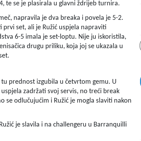
 te se je plasirala u glavni ždrijeb turnira.
meč, napravila je dva breaka i povela je 5-2.
prvi set, ali je Ružić uspjela napraviti
tva 6-5 imala je set-loptu. Nije ju iskoristila,
nisačica drugu priliku, koja joj se ukazala u
 set.
je tu prednost izgubila u četvrtom gemu. U
 uspjela zadržati svoj servis, no treći break
 se odlučujućim i Ružić je mogla slaviti nakon
užić je slavila i na challengeru u Barranquilli