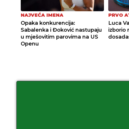
NAJVEĆA IMENA
PRVO A
Opaka konkurencija:
Luca Va
Sabalenka i Đoković nastupaju
izborio 
u mješovitim parovima na US
dosadaš
Openu