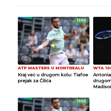
TENIS
ATP MASTERS U MONTREALU
WTA 10
Kraj već u drugom kolu: Tiafoe
Antonia
prejak za Čilića
drugom
Madiso
TENIS