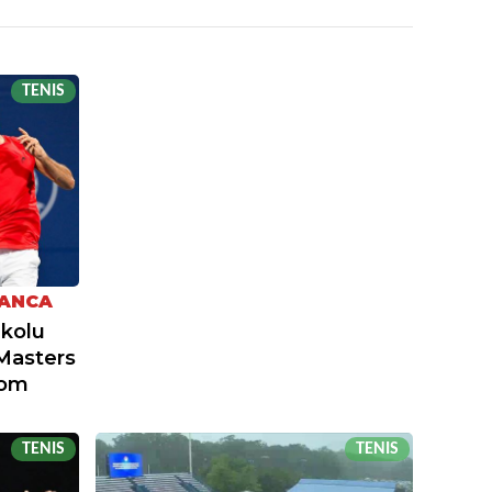
TENIS
KANCA
 kolu
Masters
kom
TENIS
TENIS