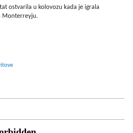
tat ostvarila u kolovozu kada je igrala
m Monterreyju.
itove