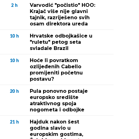
Varvodić "počistio" HOO:
2
h
Krajač više nije glavni
tajnik, razriješeno svih
osam direktora ureda
Hrvatske odbojkašice u
10
h
"ruletu" petog seta
svladale Brazil
Hoće li povratkom
10
h
ozlijeđenih Cabello
promijeniti početnu
postavu?
Pula ponovno postaje
20
h
europsko središte
atraktivnog spoja
nogometa i odbojke
Hajduk nakon šest
21
h
godina slavio u
europskim gostima,