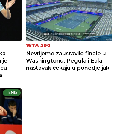
WTA 500
ka
Nevrijeme zaustavilo finale u
 je
Washingtonu: Pegula i Eala
icu
nastavak čekaju u ponedjeljak
s
TENIS