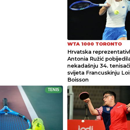
WTA 1000 TORONTO
Hrvatska reprezentativ
Antonia Ružić pobijedila
nekadašnju 34. tenisač
svijeta Francuskinju Loi
Boisson
TENIS