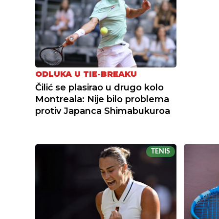
ODLUKA U TIE-BREAKU
Čilić se plasirao u drugo kolo
Montreala: Nije bilo problema
protiv Japanca Shimabukuroa
TENIS