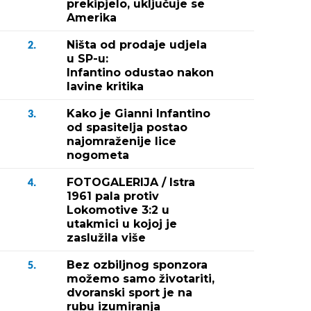
prekipjelo, uključuje se
Amerika
Ništa od prodaje udjela
2.
u SP-u:
Infantino odustao nakon
lavine kritika
Kako je Gianni Infantino
3.
od spasitelja postao
najomraženije lice
nogometa
FOTOGALERIJA / Istra
4.
1961 pala protiv
Lokomotive 3:2 u
utakmici u kojoj je
zaslužila više
Bez ozbiljnog sponzora
5.
možemo samo životariti,
dvoranski sport je na
rubu izumiranja