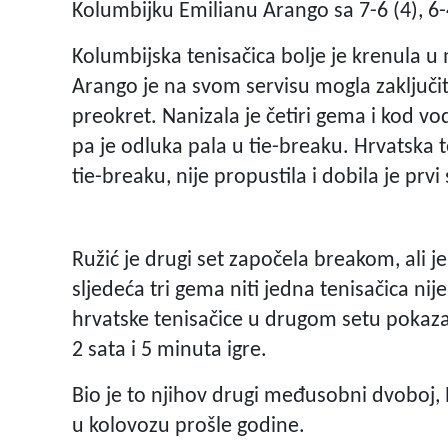
Kolumbijku Emilianu Arango sa 7-6 (4), 6-4,
Kolumbijska tenisačica bolje je krenula u 
Arango je na svom servisu mogla zaključiti 
preokret. Nanizala je četiri gema i kod vods
pa je odluka pala u tie-breaku. Hrvatska te
tie-breaku, nije propustila i dobila je prvi
Ružić je drugi set započela breakom, ali 
sljedeća tri gema niti jedna tenisačica nije
hrvatske tenisačice u drugom setu pokazao
2 sata i 5 minuta igre.
Bio je to njihov drugi međusobni dvoboj, R
u kolovozu prošle godine.