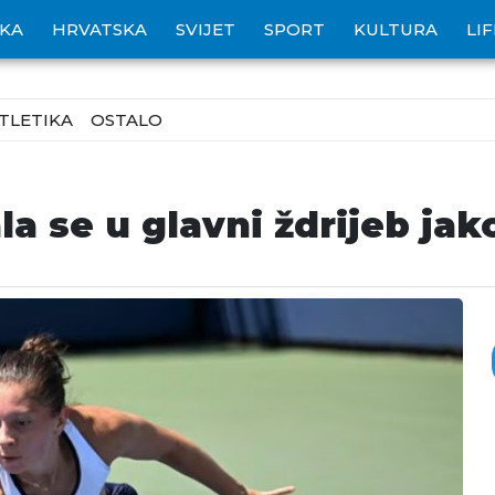
IKA
HRVATSKA
SVIJET
SPORT
KULTURA
LI
TLETIKA
OSTALO
ala se u glavni ždrijeb j