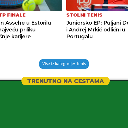
TP FINALE
STOLNI TENIS
n Assche u Estorilu
Juniorsko EP: Puljani D
najveću priliku
i Andrej Mrkić odlični u
nje karijere
Portugalu
Više iz kategorije: Tenis
TRENUTNO NA CESTAMA