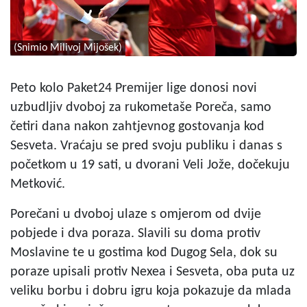
(Snimio Milivoj Mijošek)
Peto kolo Paket24 Premijer lige donosi novi
uzbudljiv dvoboj za rukometaše Poreča, samo
četiri dana nakon zahtjevnog gostovanja kod
Sesveta. Vraćaju se pred svoju publiku i danas s
početkom u 19 sati, u dvorani Veli Jože, dočekuju
Metković.
Porečani u dvoboj ulaze s omjerom od dvije
pobjede i dva poraza. Slavili su doma protiv
Moslavine te u gostima kod Dugog Sela, dok su
poraze upisali protiv Nexea i Sesveta, oba puta uz
veliku borbu i dobru igru koja pokazuje da mlada