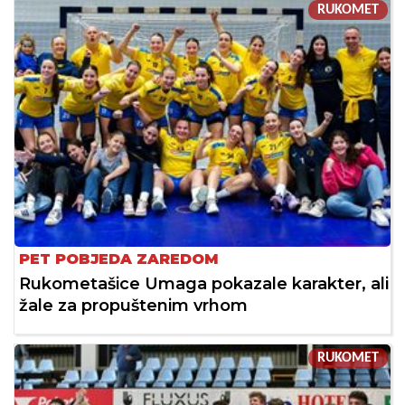
RUKOMET
PET POBJEDA ZAREDOM
Rukometašice Umaga pokazale karakter, ali
žale za propuštenim vrhom
RUKOMET