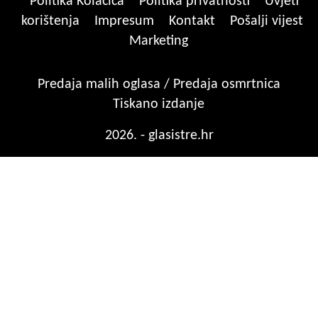
Politika Kolačića
Politika privatnosti
Uvjeti
korištenja
Impresum
Kontakt
Pošalji vijest
Marketing
Predaja malih oglasa / Predaja osmrtnica
Tiskano izdanje
2026. - glasistre.hr