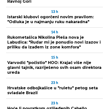
Ravnoj Gori
13
h
Istarski klubovi ogorčeni novim pravilom:
"Odluka je u najmanju ruku nakaradna"
14
h
Rukometašica Nikolina Pleša nova je
Labudica: "Rudar mi je ponudio novi izazov i
priliku da izađem iz zone komfora"
15
h
Varvodić "počistio" HOO: Krajač više nije
glavni tajnik, razriješeno svih osam direktora
ureda
23
h
Hrvatske odbojkašice u "ruletu" petog seta
svladale Brazil
23
h
Hoće li povratkom ozlijeđenih Cabello