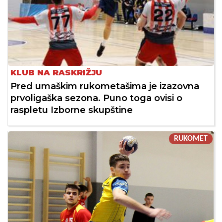
KLUB NA RASKRIŽJU
Pred umaškim rukometašima je izazovna
prvoligaška sezona. Puno toga ovisi o
raspletu Izborne skupštine
RUKOMET