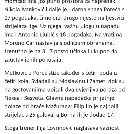
momčad ima još puno prostora za napredak.
Nikola Ivanković i dalje je udarna snaga Poreča s
27 pogodaka, čime drži drugo mjesto na ljestvici
strijelaca lige. Uz njega, važnu ulogu u napadu
ima i Antonio Ljubić s 18 pogodaka. Na vratima
Moreno Car nastavlja s odličnim obranama,
trenutno je na 31,7 posto učinka i ukupno 46
zaustavljenih pokušaja.
Metković u Poreč stiže također s četiri boda iz
četiri kola. Svladali su Moslavinu i Zamet, dok su
na gostovanjima upisali dva uvjerljiva poraza od
Nexea i Sesveta. Glavne napadačke prijetnje
dolaze od braće Mažurana: Filip im je najbolji
strijelac s 25 golova, a Borna ih je dodao 17.
Stoga trener Ilija Lovrinović naglašava važnost