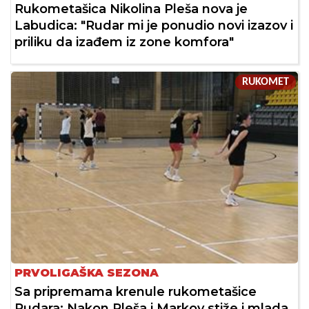
Rukometašica Nikolina Pleša nova je
Labudica: "Rudar mi je ponudio novi izazov i
priliku da izađem iz zone komfora"
RUKOMET
PRVOLIGAŠKA SEZONA
Sa pripremama krenule rukometašice
Rudara: Nakon Pleša i Markov stiže i mlada