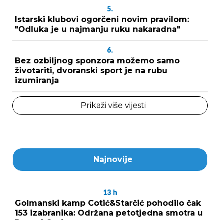
5.
Istarski klubovi ogorčeni novim pravilom:
"Odluka je u najmanju ruku nakaradna"
6.
Bez ozbiljnog sponzora možemo samo
životariti, dvoranski sport je na rubu
izumiranja
Prikaži više vijesti
Najnovije
13
h
Golmanski kamp Cotić&Starčić pohodilo čak
153 izabranika: Održana petotjedna smotra u