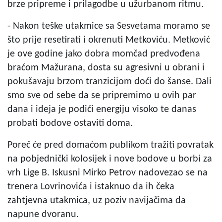
brze pripreme i prilagodbe u užurbanom ritmu.
- Nakon teške utakmice sa Sesvetama moramo se
što prije resetirati i okrenuti Metkoviću. Metković
je ove godine jako dobra momčad predvođena
braćom Mažurana, dosta su agresivni u obrani i
pokušavaju brzom tranzicijom doći do šanse. Dali
smo sve od sebe da se pripremimo u ovih par
dana i ideja je podići energiju visoko te danas
probati bodove ostaviti doma.
Poreč će pred domaćom publikom tražiti povratak
na pobjednički kolosijek i nove bodove u borbi za
vrh Lige B. Iskusni Mirko Petrov nadovezao se na
trenera Lovrinovića i istaknuo da ih čeka
zahtjevna utakmica, uz poziv navijačima da
napune dvoranu.