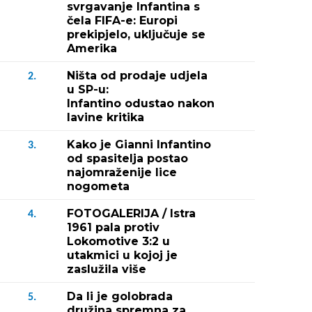
svrgavanje Infantina s
čela FIFA-e: Europi
prekipjelo, uključuje se
Amerika
Ništa od prodaje udjela
2.
u SP-u:
Infantino odustao nakon
lavine kritika
Kako je Gianni Infantino
3.
od spasitelja postao
najomraženije lice
nogometa
FOTOGALERIJA / Istra
4.
1961 pala protiv
Lokomotive 3:2 u
utakmici u kojoj je
zaslužila više
Da li je golobrada
5.
družina spremna za