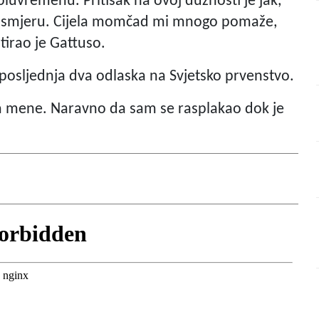
uvremenu. Pritisak na ovoj dužnosti je jak,
m smjeru. Cijela momčad mi mnogo pomaže,
tirao je Gattuso.
a posljednja dva odlaska na Svjetsko prvenstvo.
za mene. Naravno da sam se rasplakao dok je