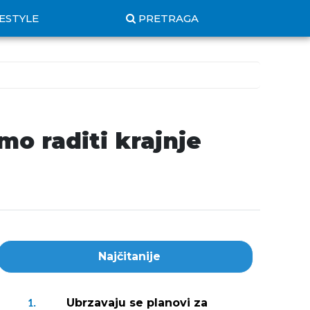
FESTYLE
PRETRAGA
o raditi krajnje
Najčitanije
Ubrzavaju se planovi za
1.