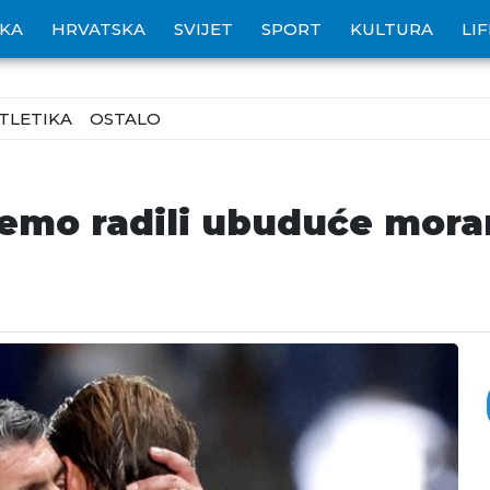
IKA
HRVATSKA
SVIJET
SPORT
KULTURA
LI
TLETIKA
OSTALO
emo radili ubuduće moram