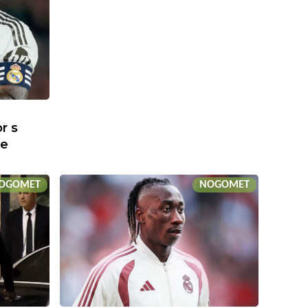
r s
ne
OGOMET
NOGOMET