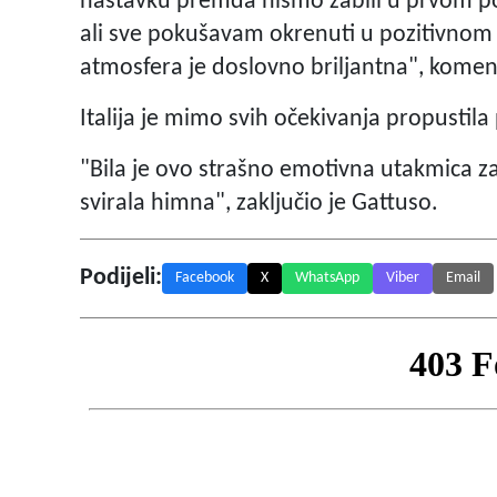
nastavku premda nismo zabili u prvom pol
ali sve pokušavam okrenuti u pozitivno
atmosfera je doslovno briljantna", komen
Italija je mimo svih očekivanja propustil
"Bila je ovo strašno emotivna utakmica 
svirala himna", zaključio je Gattuso.
Podijeli:
Facebook
X
WhatsApp
Viber
Email