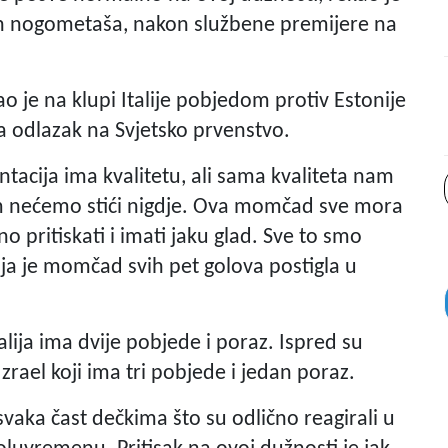
kih nogometaša, nakon službene premijere na
o je na klupi Italije pobjedom protiv Estonije
za odlazak na Svjetsko prvenstvo.
ntacija ima kvalitetu, ali sama kvaliteta nam
om nećemo stići nigdje. Ova momčad sve mora
o pritiskati i imati jaku glad. Sve to smo
čija je momčad svih pet golova postigla u
alija ima dvije pobjede i poraz. Ispred su
rael koji ima tri pobjede i jedan poraz.
 svaka čast dečkima što su odlično reagirali u