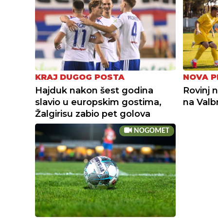
KRAJ DUGOG POSTA
NOVA P
Hajduk nakon šest godina
Rovinj 
slavio u europskim gostima,
na Valb
Žalgirisu zabio pet golova
NOGOMET