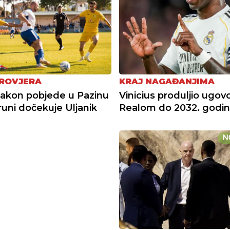
ROVJERA
KRAJ NAGAĐANJIMA
nakon pobjede u Pazinu
Vinicius produljio ugovo
runi dočekuje Uljanik
Realom do 2032. godi
N