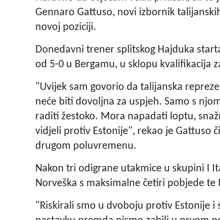
Gennaro Gattuso, novi izbornik talijans
novoj poziciji.
Donedavni trener splitskog Hajduka starta
od 5-0 u Bergamu, u sklopu kvalifikacija 
"Uvijek sam govorio da talijanska repreze
neće biti dovoljna za uspjeh. Samo s nj
raditi žestoko. Mora napadati loptu, snažn
vidjeli protiv Estonije", rekao je Gattuso 
drugom poluvremenu.
Nakon tri odigrane utakmice u skupini I It
Norveška s maksimalne četiri pobjede te Iz
"Riskirali smo u dvoboju protiv Estonije i