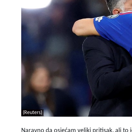
(Reuters)
Naravno da osjećam veliki pritisak, ali to