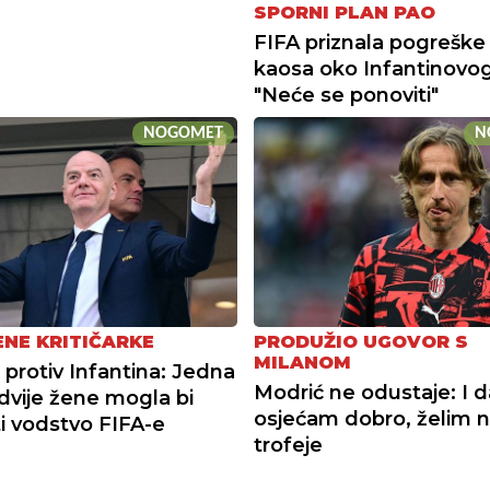
SPORNI PLAN PAO
FIFA priznala pogreške
kaosa oko Infantinovog
"Neće se ponoviti"
NOGOMET
N
NE KRITIČARKE
PRODUŽIO UGOVOR S
MILANOM
protiv Infantina: Jedna
Modrić ne odustaje: I d
dvije žene mogla bi
osjećam dobro, želim 
i vodstvo FIFA-e
trofeje