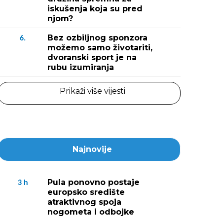
iskušenja koja su pred
njom?
Bez ozbiljnog sponzora
6.
možemo samo životariti,
dvoranski sport je na
rubu izumiranja
Prikaži više vijesti
Najnovije
Pula ponovno postaje
3
h
europsko središte
atraktivnog spoja
nogometa i odbojke