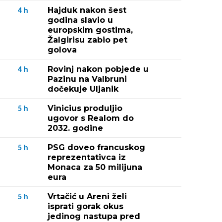
Hajduk nakon šest
4
h
godina slavio u
europskim gostima,
Žalgirisu zabio pet
golova
Rovinj nakon pobjede u
4
h
Pazinu na Valbruni
dočekuje Uljanik
Vinicius produljio
5
h
ugovor s Realom do
2032. godine
PSG doveo francuskog
5
h
reprezentativca iz
Monaca za 50 milijuna
eura
Vrtačić u Areni želi
5
h
isprati gorak okus
jedinog nastupa pred