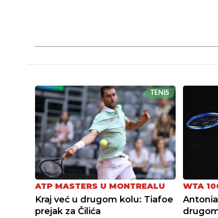
TENIS
ATP MASTERS U MONTREALU
WTA 10
Kraj već u drugom kolu: Tiafoe
Antonia
prejak za Čilića
drugom