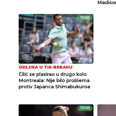
Madiso
TENIS
ODLUKA U TIE-BREAKU
Čilić se plasirao u drugo kolo
Montreala: Nije bilo problema
protiv Japanca Shimabukuroa
TENIS