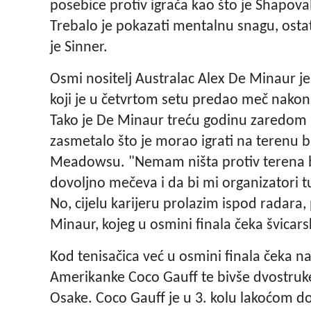
posebice protiv igrača kao što je Shapovalo
Trebalo je pokazati mentalnu snagu, ostat
je Sinner.
Osmi nositelj Australac Alex De Minaur je
koji je u četvrtom setu predao meč nakon 
Tako je De Minaur treću godinu zaredom 
zasmetalo što je morao igrati na terenu b
Meadowsu. "Nemam ništa protiv terena b
dovoljno mečeva i da bi mi organizatori t
No, cijelu karijeru prolazim ispod radara,
Minaur, kojeg u osmini finala čeka švicars
Kod tenisačica već u osmini finala čeka 
Amerikanke Coco Gauff te bivše dvostru
Osake. Coco Gauff je u 3. kolu lakoćom do