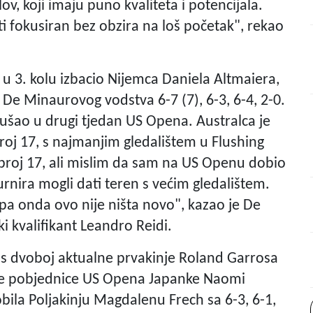
v, koji imaju puno kvaliteta i potencijala.
i fokusiran bez obzira na loš početak", rekao
 u 3. kolu izbacio Nijemca Daniela Altmaiera,
De Minaurovog vodstva 6-7 (7), 6-3, 6-4, 2-0.
ušao u drugi tjedan US Opena. Australca je
roj 17, s najmanjim gledalištem u Flushing
roj 17, ali mislim da sam na US Openu dobio
urnira mogli dati teren s većim gledalištem.
 pa onda ovo nije ništa novo", kazao je De
ki kvalifikant Leandro Reidi.
nas dvoboj aktualne prvakinje Roland Garrosa
ke pobjednice US Opena Japanke Naomi
bila Poljakinju Magdalenu Frech sa 6-3, 6-1,