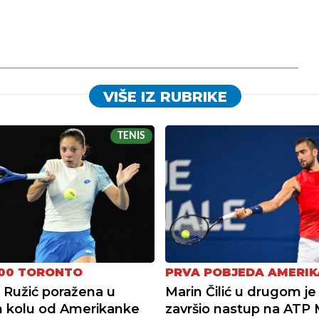
VIŠE IZ RUBRIKE
TENIS
00 TORONTO
PRVA POBJEDA AMERI
 Ružić poražena u
Marin Čilić u drugom je
 kolu od Amerikanke
završio nastup na ATP 