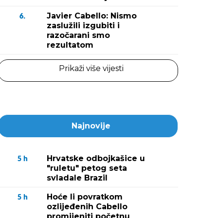
Javier Cabello: Nismo
6.
zaslužili izgubiti i
razočarani smo
rezultatom
Prikaži više vijesti
Najnovije
Hrvatske odbojkašice u
5
h
"ruletu" petog seta
svladale Brazil
Hoće li povratkom
5
h
ozlijeđenih Cabello
promijeniti početnu