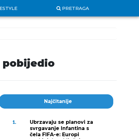
FESTYLE
PRETRAGA
i pobijedio
Najčitanije
Ubrzavaju se planovi za
1.
svrgavanje Infantina s
čela FIFA-e: Europi