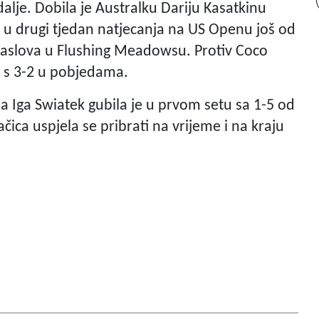
dalje. Dobila je Australku Dariju Kasatkinu
an u drugi tjedan natjecanja na US Openu još od
 naslova u Flushing Meadowsu. Protiv Coco
i s 3-2 u pobjedama.
a Iga Swiatek gubila je u prvom setu sa 1-5 od
čica uspjela se pribrati na vrijeme i na kraju