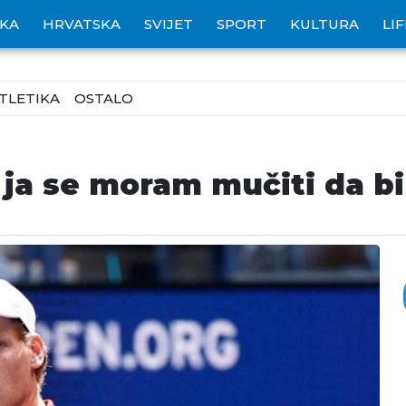
IKA
HRVATSKA
SVIJET
SPORT
KULTURA
LI
TLETIKA
OSTALO
i ja se moram mučiti da b