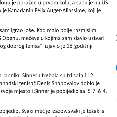
onu je poražen u prvom kolu, a sada je na US
o je Kanađanin Felix Auger-Aliassime, koji je
 sam igrao loše. Kad malo bolje razmislim,
S Openu, mečeve u kojima sam slavio ustvari
g dobrog tenisa", izjavio je 28-godišnji
 Janniku Sinneru trebala su tri sata i 12
Kanadski tenisač Denis Shapovalov dobio je
na svoje mjesto i Sinner je pobijedio sa 5-7, 6-4,
bijedio. Svaki meč je izazov, svaki je težak, a