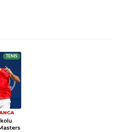
TENIS
KANCA
 kolu
Masters