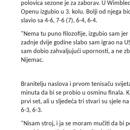
polovica sezone je za zaborav. U Wimbled
Openu izgubio u 3. kolu. Bolji od njega bi
slavio sa 4-6, 7-6 (7), 6-4, 6-4.
"Nema tu puno filozofije, izgubio sam jer
zadnje dvije godine slabo sam igrao na U
sam dobio zahvaljujući upornosti, a ne zbo
Nijemac.
Branitelju naslova i prvom tenisaču svijeta
minuta da bi se probio u osminu finala. 
prvi set, ali u sljedeća tri stvari su sjele 
6-3, 6-3.
"Nisam stroj, i ja se moram mučiti da bi po