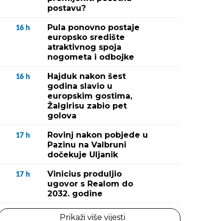
postavu?
Pula ponovno postaje
16
h
europsko središte
atraktivnog spoja
nogometa i odbojke
Hajduk nakon šest
16
h
godina slavio u
europskim gostima,
Žalgirisu zabio pet
golova
Rovinj nakon pobjede u
17
h
Pazinu na Valbruni
dočekuje Uljanik
Vinicius produljio
17
h
ugovor s Realom do
2032. godine
Prikaži više vijesti