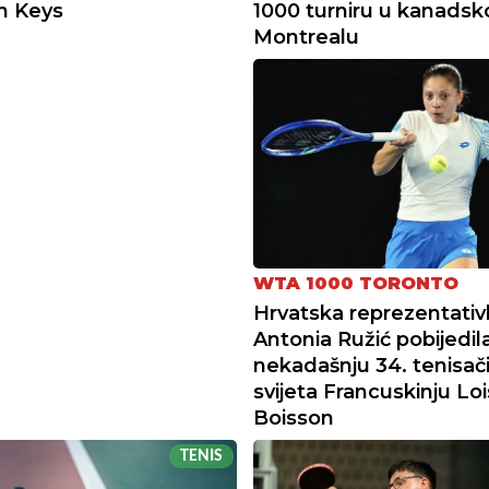
n Keys
1000 turniru u kanads
Montrealu
WTA 1000 TORONTO
Hrvatska reprezentativ
Antonia Ružić pobijedila
nekadašnju 34. tenisač
svijeta Francuskinju Loi
Boisson
TENIS