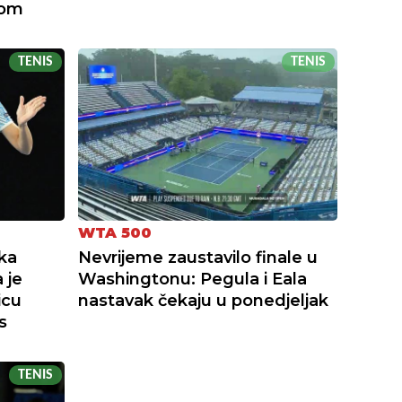
kom
TENIS
TENIS
WTA 500
ka
Nevrijeme zaustavilo finale u
 je
Washingtonu: Pegula i Eala
icu
nastavak čekaju u ponedjeljak
s
TENIS