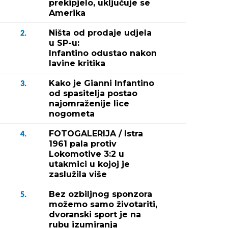
prekipjelo, uključuje se
Amerika
Ništa od prodaje udjela
2.
u SP-u:
Infantino odustao nakon
lavine kritika
Kako je Gianni Infantino
3.
od spasitelja postao
najomraženije lice
nogometa
FOTOGALERIJA / Istra
4.
1961 pala protiv
Lokomotive 3:2 u
utakmici u kojoj je
zaslužila više
Bez ozbiljnog sponzora
5.
možemo samo životariti,
dvoranski sport je na
rubu izumiranja