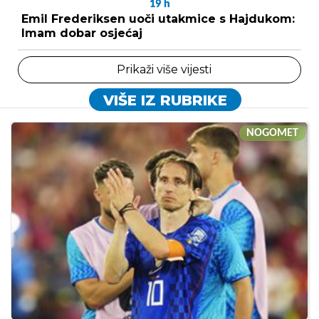
19
h
Emil Frederiksen uoči utakmice s Hajdukom:
Imam dobar osjećaj
Prikaži više vijesti
VIŠE IZ RUBRIKE
NOGOMET