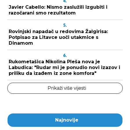
4.
Javier Cabello: Nismo zaslužili izgubiti i
razočarani smo rezultatom
5.
Rovinjski napadač u redovima Žalgirisa:
Potpisao za Litavce uoči utakmice s
Dinamom
6.
Rukometašica Nikolina Pleša nova je
Labudica: "Rudar mi je ponudio novi izazov i
priliku da izađem iz zone komfora"
Prikaži više vijesti
Najnovije