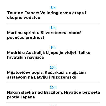
8
h
Tour de France: Vollering osma etapa i
ukupno vodstvo
8
h
Martinu sprint u Silverstoneu: Vodeći
povećao prednost
9
h
Modrić u Australiji: Lijepo je vidjeti toliko
hrvatskih navijača
10
h
Mijatovićev popis: Košarkaši s najjačim
sastavom na Latviju i Nizozemsku
16
h
Nakon slavlja nad Brazilom, Hrvatice bez seta
protiv Japana