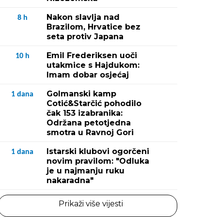
Nakon slavlja nad
8
h
Brazilom, Hrvatice bez
seta protiv Japana
Emil Frederiksen uoči
10
h
utakmice s Hajdukom:
Imam dobar osjećaj
Golmanski kamp
1
dana
Cotić&Starčić pohodilo
čak 153 izabranika:
Održana petotjedna
smotra u Ravnoj Gori
Istarski klubovi ogorčeni
1
dana
novim pravilom: "Odluka
je u najmanju ruku
nakaradna"
Prikaži više vijesti