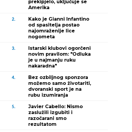
prekipjelo, uključuje se
Amerika
Kako je Gianni Infantino
2.
od spasitelja postao
najomraženije lice
nogometa
Istarski klubovi ogorčeni
3.
novim pravilom: "Odluka
je u najmanju ruku
nakaradna"
Bez ozbiljnog sponzora
4.
možemo samo životariti,
dvoranski sport je na
rubu izumiranja
Javier Cabello: Nismo
5.
zaslužili izgubiti i
razočarani smo
rezultatom