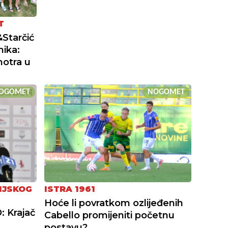
T
Starčić
nika:
otra u
OGOMET
NOGOMET
IJSKOG
ISTRA 1961
Hoće li povratkom ozlijeđenih
: Krajač
Cabello promijeniti početnu
postavu?