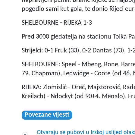
napravljeni penal. Branič Rijeke se najbo
pogodio sami kut gola, te donio Rijeci eu
SHELBOURNE - RIJEKA 1-3
Pred 3000 gledatelja na stadionu Tolka P
Strijelci: 0-1 Fruk (33), 0-2 Dantas (73), 
SHELBOURNE: Speel - Mbeng, Bone, Barret
79. Chapman), Ledwidge - Coote (od 46. M
RIJEKA: Zlomislić - Oreč, Majstorović, Rad
Kreilach) - Ndockyt (od 90+4. Menalo), Fruk
Povezane vijesti
Otvaraju se pubovi u Irskoj uslijed ola