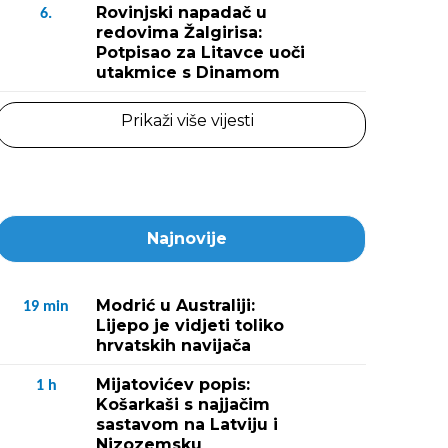
Rovinjski napadač u
6.
redovima Žalgirisa:
Potpisao za Litavce uoči
utakmice s Dinamom
Prikaži više vijesti
Najnovije
Modrić u Australiji:
19
min
Lijepo je vidjeti toliko
hrvatskih navijača
Mijatovićev popis:
1
h
Košarkaši s najjačim
sastavom na Latviju i
Nizozemsku