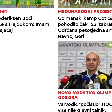
961
MEĐUNARODNI PROJEK
ederiksen uoči
Golmanski kamp Cotić&
ce s Hajdukom: Imam
pohodilo čak 153 izabra
sjećaj
Održana petotjedna sm
Ravnoj Gori
N
NOVO VODSTVO OLIMP
ODBORA
Varvodić "počistio" HOO
više nije glavni tajnik,