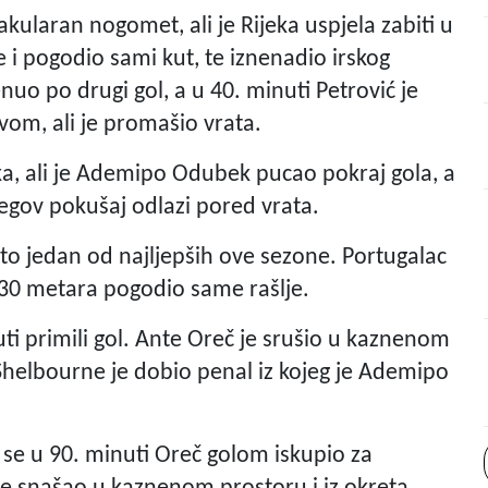
ularan nogomet, ali je Rijeka uspjela zabiti u
e i pogodio sami kut, te iznenadio irskog
nuo po drugi gol, a u 40. minuti Petrović je
om, ali je promašio vrata.
ka, ali je Ademipo Odubek pucao pokraj gola, a
 njegov pokušaj odlazi pored vrata.
 i to jedan od najljepših ove sezone. Portugalac
 30 metara pogodio same rašlje.
nuti primili gol. Ante Oreč je srušio u kaznenom
helbourne je dobio penal iz kojeg je Ademipo
r se u 90. minuti Oreč golom iskupio za