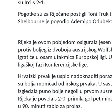
su Irci s 2-1.
Pogotke su za Riječane postigli Toni Fruk (
Shelbourne je pogodio Ademipo Odubek
Rijeka je ovom pobjedom osigurala jesen u
protiv boljeg iz dvoboja austrijskog Wolfs
igrat će u osam utakmica Europskoj ligi. Uk
ligaškoj fazi Konferencijske lige.
Hrvatski prvak je uspio nadoknaditi poraz 
su bolja momčad od irskog prvaka. U sastav
izgledala puno bolje negoli u prvom susr
Rijeka je povela s 2-0, primila gol pet min
u 90. minuti zabio za prolaz.