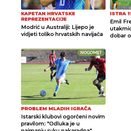
KAPETAN HRVATSKE
ISTRA 1
REPREZENTACIJE
Emil Fr
Modrić u Australiji: Lijepo je
utakmi
vidjeti toliko hrvatskih navijača
dobar o
NOGOMET
PROBLEM MLADIH IGRAČA
Istarski klubovi ogorčeni novim
pravilom: "Odluka je u
najmanju ruku nakaradna"