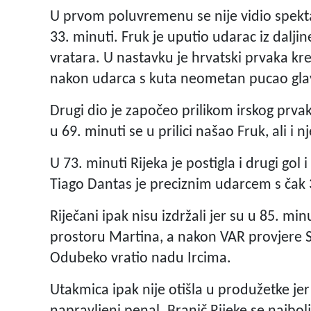
U prvom poluvremenu se nije vidio spektak
33. minuti. Fruk je uputio udarac iz daljin
vratara. U nastavku je hrvatski prvaka kre
nakon udarca s kuta neometan pucao glav
Drugi dio je započeo prilikom irskog prva
u 69. minuti se u prilici našao Fruk, ali i
U 73. minuti Rijeka je postigla i drugi gol
Tiago Dantas je preciznim udarcem s čak
Riječani ipak nisu izdržali jer su u 85. mi
prostoru Martina, a nakon VAR provjere S
Odubeko vratio nadu Ircima.
Utakmica ipak nije otišla u produžetke je