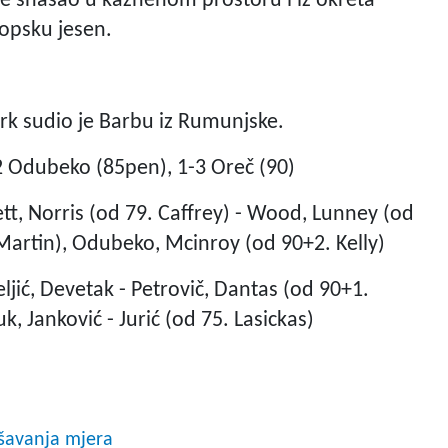
lje snašao u kaznenom prostoru i iz okreta
ropsku jesen.
ark sudio je Barbu iz Rumunjske.
1-2 Odubeko (85pen), 1-3 Oreč (90)
t, Norris (od 79. Caffrey) - Wood, Lunney (od
artin), Odubeko, Mcinroy (od 90+2. Kelly)
eljić, Devetak - Petrovič, Dantas (od 90+1.
, Janković - Jurić (od 75. Lasickas)
kšavanja mjera