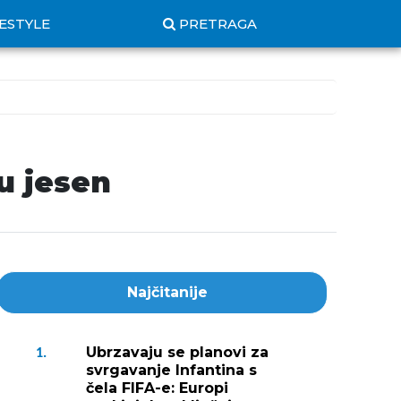
FESTYLE
PRETRAGA
u jesen
Najčitanije
Ubrzavaju se planovi za
1.
svrgavanje Infantina s
čela FIFA-e: Europi