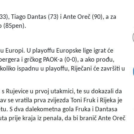
33), Tiago Dantas (73) i Ante Oreč (90), a za
o (85pen).
 Europi. U playoffu Europske lige igrat će
bergera i grčkog PAOK-a (0-0), a ako prođu,
oliko ispadnu u playoffu, Riječani će završiti u
s Rujevice u prvoj utakmici, te su dokazali da
 se vratila prva zvijezda Toni Fruk i Rijeka je
etu. S dva dalekometna gola Fruka i Dantasa
uta prije kraja iz penala, da bi branič Ante Oreč