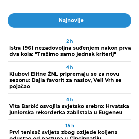
Najnovije
2
h
Istra 1961 nezadovoljna suđenjem nakon prva
dva kola: "Tražimo samo jednak kriterij"
4
h
Klubovi Elitne ŽNL pripremaju se za novu
sezonu: Dajla favorit za naslov, Veli Vrh se
pojačao
4
h
Vita Barbić osvojila svjetsko srebro: Hrvatska
juniorska rekorderka zablistala u Eugeneu
15
h
Prvi tenisač svijeta zbog ozljede koljena
odustao od nastupa u Cincinnatiju