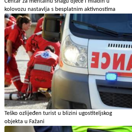
Centar za mentalnu snagu djece i mladih u
kolovozu nastavlja s besplatnim aktivnostima
Teško ozlijeđen turist u blizini ugostiteljskog
objekta u Fažani