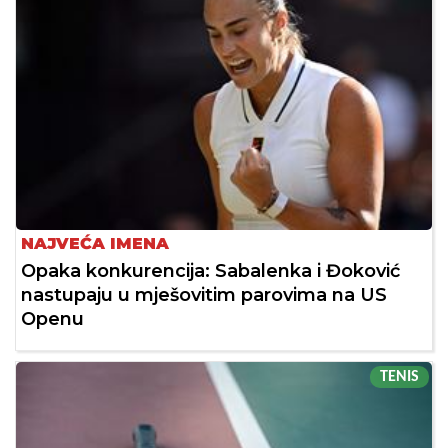
NAJVEĆA IMENA
Opaka konkurencija: Sabalenka i Đoković
nastupaju u mješovitim parovima na US
Openu
TENIS