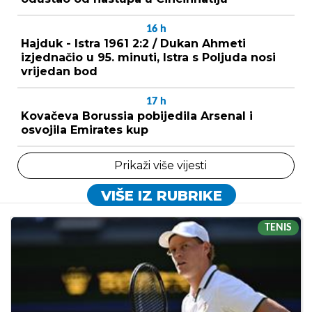
16
h
Hajduk - Istra 1961 2:2 / Dukan Ahmeti
izjednačio u 95. minuti, Istra s Poljuda nosi
vrijedan bod
17
h
Kovačeva Borussia pobijedila Arsenal i
osvojila Emirates kup
Prikaži više vijesti
VIŠE IZ RUBRIKE
TENIS