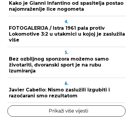
Kako je Gianni Infantino od spasitelja postao
najomraženije lice nogometa
4.
FOTOGALERIJA / Istra 1961 pala protiv
Lokomotive 3:2 u utakmici u kojoj je zaslužila
više
5.
Bez ozbiljnog sponzora možemo samo
životariti, dvoranski sport je na rubu
izumiranja
6.
Javier Cabello: Nismo zaslužili izgubiti i
razočarani smo rezultatom
Prikaži više vijesti