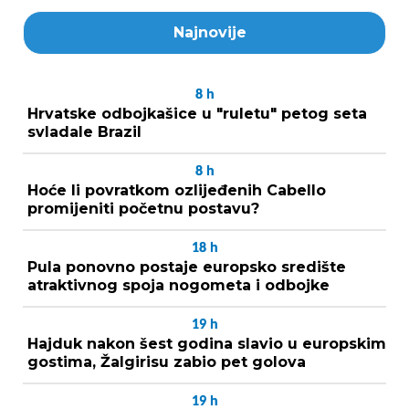
Najnovije
8
h
Hrvatske odbojkašice u "ruletu" petog seta
svladale Brazil
8
h
Hoće li povratkom ozlijeđenih Cabello
promijeniti početnu postavu?
18
h
Pula ponovno postaje europsko središte
atraktivnog spoja nogometa i odbojke
19
h
Hajduk nakon šest godina slavio u europskim
gostima, Žalgirisu zabio pet golova
19
h