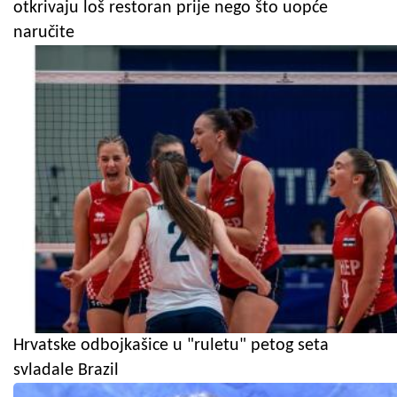
otkrivaju loš restoran prije nego što uopće
naručite
Hrvatske odbojkašice u "ruletu" petog seta
svladale Brazil