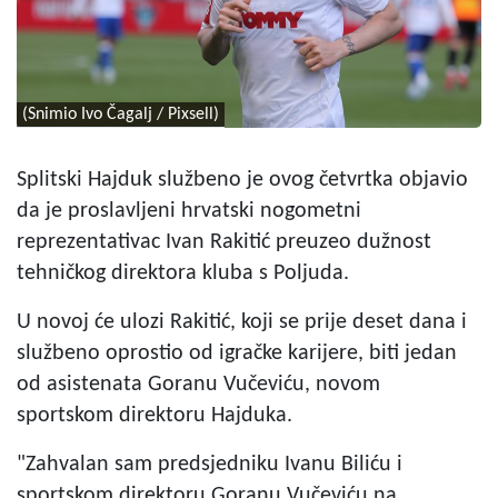
(Snimio Ivo Čagalj / Pixsell)
Splitski Hajduk službeno je ovog četvrtka objavio
da je proslavljeni hrvatski nogometni
reprezentativac Ivan Rakitić preuzeo dužnost
tehničkog direktora kluba s Poljuda.
U novoj će ulozi Rakitić, koji se prije deset dana i
službeno oprostio od igračke karijere, biti jedan
od asistenata Goranu Vučeviću, novom
sportskom direktoru Hajduka.
"Zahvalan sam predsjedniku Ivanu Biliću i
sportskom direktoru Goranu Vučeviću na