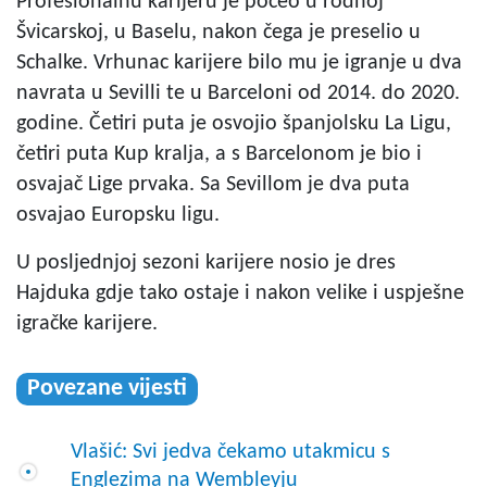
Profesionalnu karijeru je počeo u rodnoj
Švicarskoj, u Baselu, nakon čega je preselio u
Schalke. Vrhunac karijere bilo mu je igranje u dva
navrata u Sevilli te u Barceloni od 2014. do 2020.
godine. Četiri puta je osvojio španjolsku La Ligu,
četiri puta Kup kralja, a s Barcelonom je bio i
osvajač Lige prvaka. Sa Sevillom je dva puta
osvajao Europsku ligu.
U posljednjoj sezoni karijere nosio je dres
Hajduka gdje tako ostaje i nakon velike i uspješne
igračke karijere.
Povezane vijesti
Vlašić: Svi jedva čekamo utakmicu s
Englezima na Wembleyju