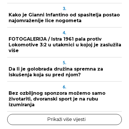
3.
Kako je Gianni Infantino od spasitelja postao
najomraženije lice nogometa
4.
FOTOGALERIJA / Istra 1961 pala protiv
Lokomotive 3:2 u utakmici u kojoj je zaslužila
više
5.
Da li je golobrada družina spremna za
iskušenja koja su pred njom?
6.
Bez ozbiljnog sponzora možemo samo
životariti, dvoranski sport je na rubu
izumiranja
Prikaži više vijesti