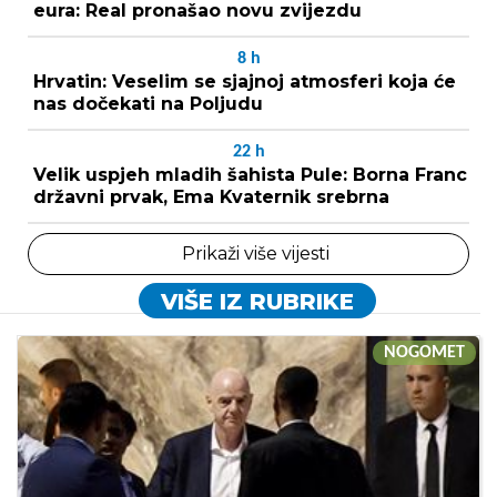
eura: Real pronašao novu zvijezdu
8
h
Hrvatin: Veselim se sjajnoj atmosferi koja će
nas dočekati na Poljudu
22
h
Velik uspjeh mladih šahista Pule: Borna Franc
državni prvak, Ema Kvaternik srebrna
Prikaži više vijesti
VIŠE IZ RUBRIKE
NOGOMET