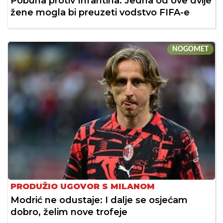
Pobuna protiv Infantina: Jedna od ove dvije
žene mogla bi preuzeti vodstvo FIFA-e
NOGOMET
PRODUŽIO UGOVOR S MILANOM
Modrić ne odustaje: I dalje se osjećam
dobro, želim nove trofeje