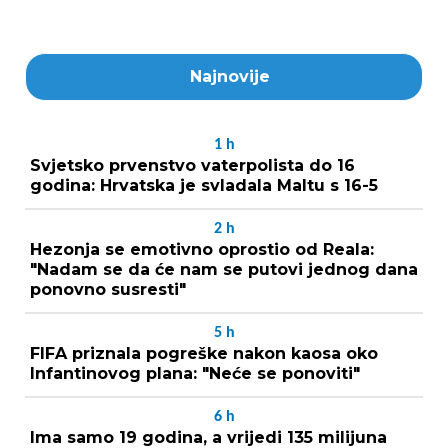
Najnovije
1
h
Svjetsko prvenstvo vaterpolista do 16
godina: Hrvatska je svladala Maltu s 16-5
2
h
Hezonja se emotivno oprostio od Reala:
"Nadam se da će nam se putovi jednog dana
ponovno susresti"
5
h
FIFA priznala pogreške nakon kaosa oko
Infantinovog plana: "Neće se ponoviti"
6
h
Ima samo 19 godina, a vrijedi 135 milijuna