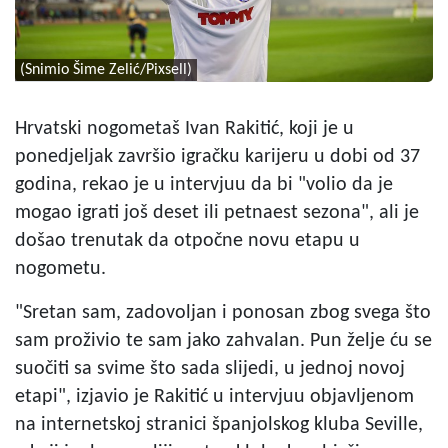
(Snimio Šime Zelić/Pixsell)
Hrvatski nogometaš Ivan Rakitić, koji je u
ponedjeljak završio igračku karijeru u dobi od 37
godina, rekao je u intervjuu da bi "volio da je
mogao igrati još deset ili petnaest sezona", ali je
došao trenutak da otpočne novu etapu u
nogometu.
"Sretan sam, zadovoljan i ponosan zbog svega što
sam proživio te sam jako zahvalan. Pun želje ću se
suočiti sa svime što sada slijedi, u jednoj novoj
etapi", izjavio je Rakitić u intervjuu objavljenom
na internetskoj stranici španjolskog kluba Seville,