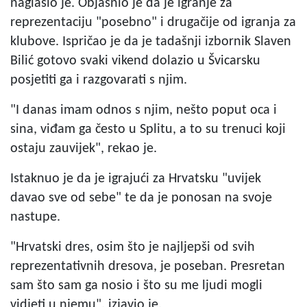
naglasio je. Objasnio je da je igranje za
reprezentaciju "posebno" i drugačije od igranja za
klubove. Ispričao je da je tadašnji izbornik Slaven
Bilić gotovo svaki vikend dolazio u Švicarsku
posjetiti ga i razgovarati s njim.
"I danas imam odnos s njim, nešto poput oca i
sina, viđam ga često u Splitu, a to su trenuci koji
ostaju zauvijek", rekao je.
Istaknuo je da je igrajući za Hrvatsku "uvijek
davao sve od sebe" te da je ponosan na svoje
nastupe.
"Hrvatski dres, osim što je najljepši od svih
reprezentativnih dresova, je poseban. Presretan
sam što sam ga nosio i što su me ljudi mogli
vidjeti u njemu", izjavio je.