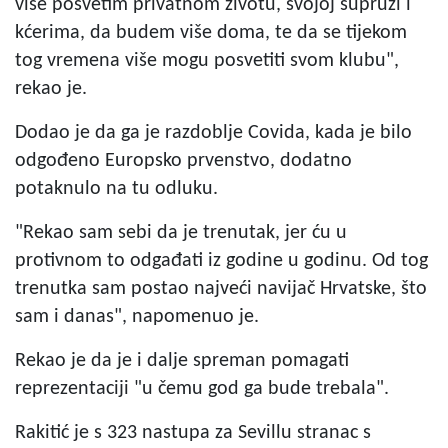
više posvetim privatnom životu, svojoj supruzi i
kćerima, da budem više doma, te da se tijekom
tog vremena više mogu posvetiti svom klubu",
rekao je.
Dodao je da ga je razdoblje Covida, kada je bilo
odgođeno Europsko prvenstvo, dodatno
potaknulo na tu odluku.
"Rekao sam sebi da je trenutak, jer ću u
protivnom to odgađati iz godine u godinu. Od tog
trenutka sam postao najveći navijač Hrvatske, što
sam i danas", napomenuo je.
Rekao je da je i dalje spreman pomagati
reprezentaciji "u čemu god ga bude trebala".
Rakitić je s 323 nastupa za Sevillu stranac s