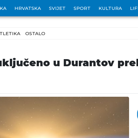
IKA
HRVATSKA
SVIJET
SPORT
KULTURA
LI
TLETIKA
OSTALO
ključeno u Durantov prel