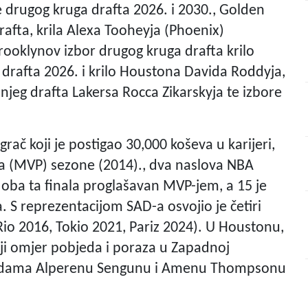
re drugog kruga drafta 2026. i 2030., Golden
afta, krila Alexa Tooheyja (Phoenix)
rooklynov izbor drugog kruga drafta krilo
 drafta 2026. i krilo Houstona Davida Roddyja,
jeg drafta Lakersa Rocca Zikarskyja te izbore
rač koji je postigao 30,000 koševa u karijeri,
ača (MVP) sezone (2014)., dva naslova NBA
 oba ta finala proglašavan MVP-jem, a 15 je
 S reprezentacijom SAD-a osvojio je četiri
Rio 2016, Tokio 2021, Pariz 2024). U Houstonu,
olji omjer pobjeda i poraza u Zapadnoj
vijezdama Alperenu Sengunu i Amenu Thompsonu