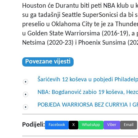
Houston će Durantu biti peti NBA klub u ka
su ga tadašnji Seattle SuperSonicsi da 
preselio u Oklahoma City te je za Thunder 
u Golden State Warriorsima (2016-19), a
Netsima (2020-23) i Phoenix Sunsima (20
Povezane vijesti
Šarićevih 12 koševa u pobjedi Philadelp
NBA: Bogdanović zabio 19 koševa, Hez
POBJEDA WARRIORSA BEZ CURRYJA I GREE
Podijeli:
Facebook
X
WhatsApp
Viber
Email