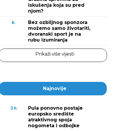
iskušenja koja su pred
njom?
Bez ozbiljnog sponzora
6.
možemo samo životariti,
dvoranski sport je na
rubu izumiranja
Prikaži više vijesti
Najnovije
Pula ponovno postaje
3
h
europsko središte
atraktivnog spoja
nogometa i odbojke