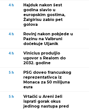
Hajduk nakon šest
4
h
godina slavio u
europskim gostima,
Žalgirisu zabio pet
golova
Rovinj nakon pobjede u
4
h
Pazinu na Valbruni
dočekuje Uljanik
Vinicius produljio
4
h
ugovor s Realom do
2032. godine
PSG doveo francuskog
5
h
reprezentativca iz
Monaca za 50 milijuna
eura
Vrtačić u Areni želi
5
h
isprati gorak okus
jedinog nastupa pred