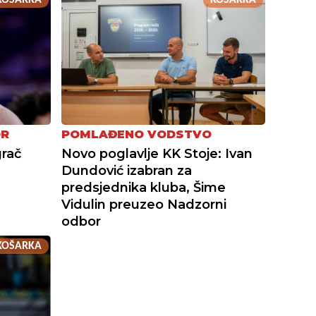
OR
POMLAĐENO VODSTVO
grač
Novo poglavlje KK Stoje: Ivan
Dundović izabran za
predsjednika kluba, Šime
Vidulin preuzeo Nadzorni
odbor
KOŠARKA