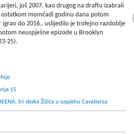
rijeri, još 2007. kao drugog na draftu izabrali
bi s ostatkom momčadi godinu dana potom
igrao do 2016., uslijedilo je trofejno razdoblje
 potom neuspješne epizode u Brooklyn
23-25).
hije
onja 15
NA, tri skoka Žižića u uspjehu Cavaliersa