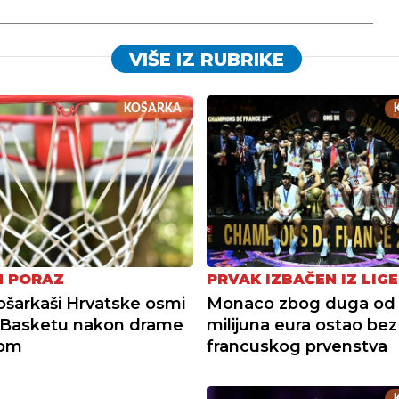
VIŠE IZ RUBRIKE
KOŠARKA
N PORAZ
PRVAK IZBAČEN IZ LIGE
ošarkaši Hrvatske osmi
Monaco zbog duga od
oBasketu nakon drame
milijuna eura ostao bez
jom
francuskog prvenstva