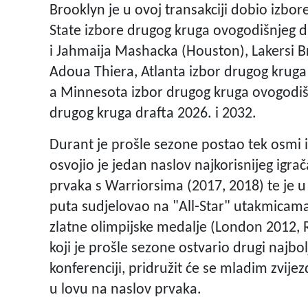
Brooklyn je u ovoj transakciji dobio izbo
State izbore drugog kruga ovogodišnjeg dr
i Jahmaija Mashacka (Houston), Lakersi B
Adoua Thiera, Atlanta izbor drugog kruga
a Minnesota izbor drugog kruga ovogodišn
drugog kruga drafta 2026. i 2032.
Durant je prošle sezone postao tek osmi ig
osvojio je jedan naslov najkorisnijeg igr
prvaka s Warriorsima (2017, 2018) te je u
puta sudjelovao na "All-Star" utakmicama.
zlatne olimpijske medalje (London 2012, 
koji je prošle sezone ostvario drugi najb
konferenciji, pridružit će se mladim z
u lovu na naslov prvaka.