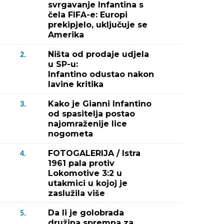
svrgavanje Infantina s
čela FIFA-e: Europi
prekipjelo, uključuje se
Amerika
Ništa od prodaje udjela
2.
u SP-u:
Infantino odustao nakon
lavine kritika
Kako je Gianni Infantino
3.
od spasitelja postao
najomraženije lice
nogometa
FOTOGALERIJA / Istra
4.
1961 pala protiv
Lokomotive 3:2 u
utakmici u kojoj je
zaslužila više
Da li je golobrada
5.
družina spremna za