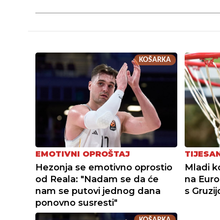
KOŠARKA
TIJESA
EMOTIVNI OPROŠTAJ
Mladi k
Hezonja se emotivno oprostio
na Eur
od Reala: "Nadam se da će
s Gruzi
nam se putovi jednog dana
ponovno susresti"
KOŠARKA