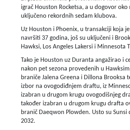
igrač Houston Rocketsa, a u dogovor oko n
uključeno rekordnih sedam klubova.
Uz Houston i Phoenix, u transakciji koja j
navršiti 37 godina, još su uključeni i Broo
Hawksi, Los Angeles Lakersi i Minnesota 
Tako je Houston uz Duranta angažirao i ce
nakon pet sezona provedenih u Hawksima
braniče Jalena Greena i Dillona Brooksa t
izbor na ovogodiđnjem draftu, iz Minnesote
izabran u drugom krugu ovogodišnjeg draft
također izabran u drugom krugu drafta ove
branič Daeqwon Plowden. Usto su Sunsi do
2032.