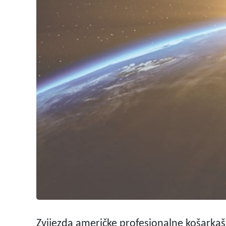
Zvijezda američke profesionalne košarkaš