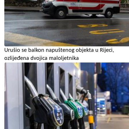
Urušio se balkon napuštenog objekta u Rijeci,
ozlijeđena dvojica maloljetnika