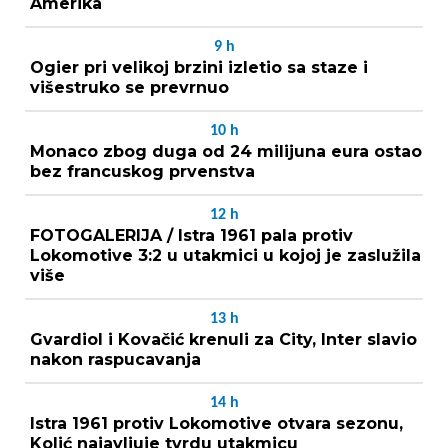
Amerika
9
h
Ogier pri velikoj brzini izletio sa staze i
višestruko se prevrnuo
10
h
Monaco zbog duga od 24 milijuna eura ostao
bez francuskog prvenstva
12
h
FOTOGALERIJA / Istra 1961 pala protiv
Lokomotive 3:2 u utakmici u kojoj je zaslužila
više
13
h
Gvardiol i Kovačić krenuli za City, Inter slavio
nakon raspucavanja
14
h
Istra 1961 protiv Lokomotive otvara sezonu,
Kolić najavljuje tvrdu utakmicu