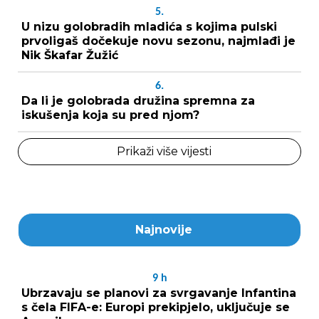
5.
U nizu golobradih mladića s kojima pulski
prvoligaš dočekuje novu sezonu, najmlađi je
Nik Škafar Žužić
6.
Da li je golobrada družina spremna za
iskušenja koja su pred njom?
Prikaži više vijesti
Najnovije
9
h
Ubrzavaju se planovi za svrgavanje Infantina
s čela FIFA-e: Europi prekipjelo, uključuje se