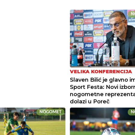
N
VELIKA KONFERENCIJA
Slaven Bilić je glavno i
Sport Festa: Novi izbor
nogometne reprezenta
dolazi u Poreč
NOGOMET
N