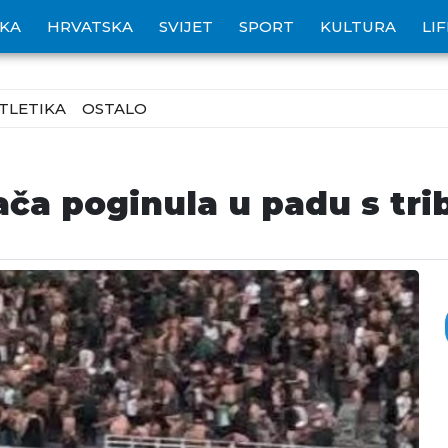
IKA
HRVATSKA
SVIJET
SPORT
KULTURA
LI
TLETIKA
OSTALO
ača poginula u padu s tri