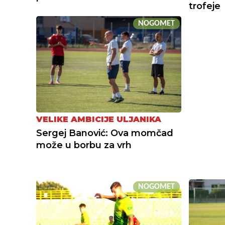
trofeje
NOGOMET
VELIKE AMBICIJE ULJANIKA
Sergej Banović: Ova momčad
može u borbu za vrh
NOGOMET