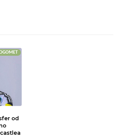
OGOMET
sfer od
uno
castlea