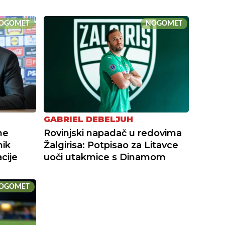
OGOMET
NOGOMET
GABRIEL DEBELJUH
me
Rovinjski napadač u redovima
nik
Žalgirisa: Potpisao za Litavce
cije
uoči utakmice s Dinamom
OGOMET