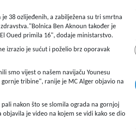
je 38 ozlijeđenih, a zabilježena su tri smrtna
vo zdravstva."Bolnica Ben Aknoun također je
 El Oued primila 16", dodaje ministarstvo.
 izrazio je sućut i poželio brz oporavak
mili smo vijest o našem navijaču Younesu
gornje tribine", ranije je MC Alger objavio na
i pali nakon što se slomila ograda na gornjoj
a objavila je video na kojem se vidi kako se dio