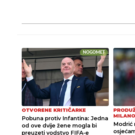
NOGOMET
OTVORENE KRITIČARKE
PRODUŽ
MILAN
Pobuna protiv Infantina: Jedna
Modrić 
od ove dvije žene mogla bi
osjećam
preuzeti vodstvo FIFA-e