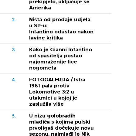
prekipjelo, uključuje se
Amerika
Ništa od prodaje udjela
2.
u SP-u:
Infantino odustao nakon
lavine kritika
Kako je Gianni Infantino
3.
od spasitelja postao
najomraženije lice
nogometa
FOTOGALERIJA / Istra
4.
1961 pala protiv
Lokomotive 3:2 u
utakmici u kojoj je
zaslužila više
U nizu golobradih
5.
mladića s kojima pulski
prvoligaš dočekuje novu
sezonu, najmlađi je Nik