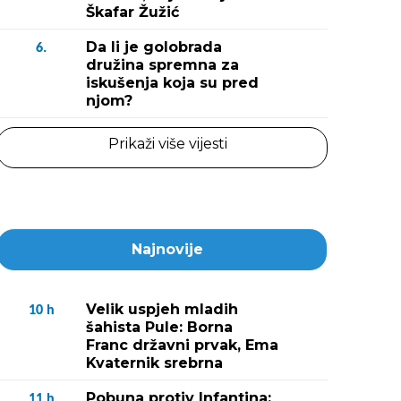
Škafar Žužić
Da li je golobrada
6.
družina spremna za
iskušenja koja su pred
njom?
Prikaži više vijesti
Najnovije
Velik uspjeh mladih
10
h
šahista Pule: Borna
Franc državni prvak, Ema
Kvaternik srebrna
Pobuna protiv Infantina:
11
h