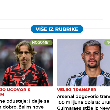
VIŠE IZ RUBRIKE
NOGOMET
N
IO UGOVOR S
VELIKI TRANSFER
OM
Arsenal dogovorio tran
ne odustaje: I dalje se
100 milijuna dolara: Br
 dobro, želim nove
Guimaraes stiže iz New