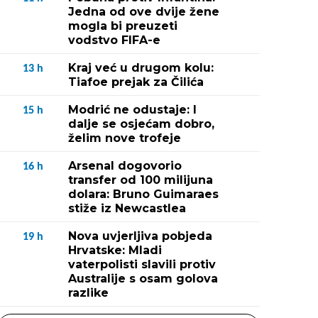
Jedna od ove dvije žene
mogla bi preuzeti
vodstvo FIFA-e
Kraj već u drugom kolu:
13
h
Tiafoe prejak za Čilića
Modrić ne odustaje: I
15
h
dalje se osjećam dobro,
želim nove trofeje
Arsenal dogovorio
16
h
transfer od 100 milijuna
dolara: Bruno Guimaraes
stiže iz Newcastlea
Nova uvjerljiva pobjeda
19
h
Hrvatske: Mladi
vaterpolisti slavili protiv
Australije s osam golova
razlike