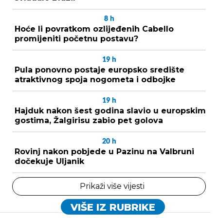
8
h
Hoće li povratkom ozlijeđenih Cabello
promijeniti početnu postavu?
19
h
Pula ponovno postaje europsko središte
atraktivnog spoja nogometa i odbojke
19
h
Hajduk nakon šest godina slavio u europskim
gostima, Žalgirisu zabio pet golova
20
h
Rovinj nakon pobjede u Pazinu na Valbruni
dočekuje Uljanik
Prikaži više vijesti
VIŠE IZ RUBRIKE