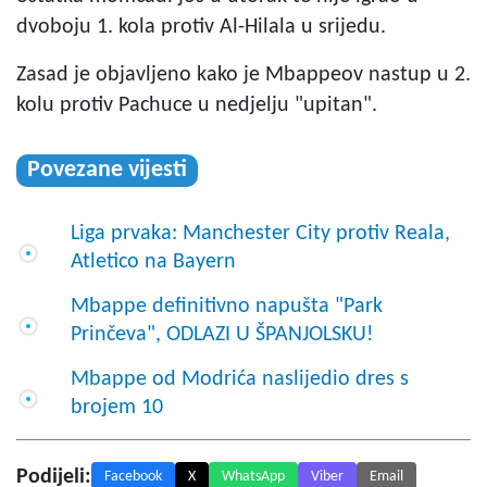
dvoboju 1. kola protiv Al-Hilala u srijedu.
Zasad je objavljeno kako je Mbappeov nastup u 2.
kolu protiv Pachuce u nedjelju "upitan".
Povezane vijesti
Liga prvaka: Manchester City protiv Reala,
Atletico na Bayern
Mbappe definitivno napušta "Park
Prinčeva", ODLAZI U ŠPANJOLSKU!
Mbappe od Modrića naslijedio dres s
brojem 10
Podijeli:
Facebook
X
WhatsApp
Viber
Email