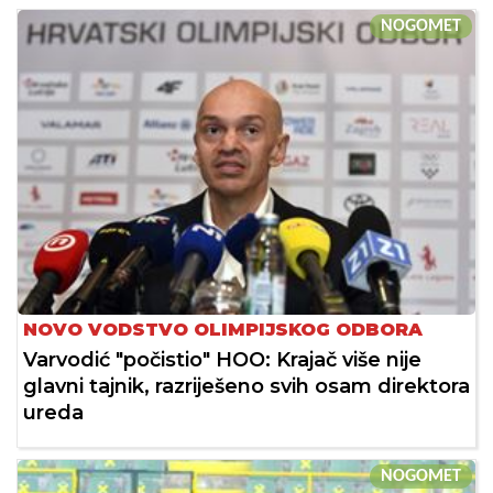
NOGOMET
NOVO VODSTVO OLIMPIJSKOG ODBORA
Varvodić "počistio" HOO: Krajač više nije
glavni tajnik, razriješeno svih osam direktora
ureda
NOGOMET