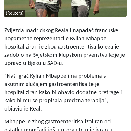
(Reuters)
Zvijezda madridskog Reala i napadač francuske
nogometne reprezentacije Kylian Mbappe
hospitaliziran je zbog gastroenteritisa kojega je
zadobio na Svjetskom klupskom prvenstvu koje je
upravo u tijeku u SAD-u.
"Naš igrač Kylian Mbappe ima problema s
akutnim slučajem gastroenteritisa te je
hospitaliziran kako bi obavio dodatne pretrage i
kako bi mu se propisala precizna terapija",
objavio je Real.
Mbappe je zbog gastroenteritisa izoliran od
ostatka momčadi još u utorak te nije igrao u