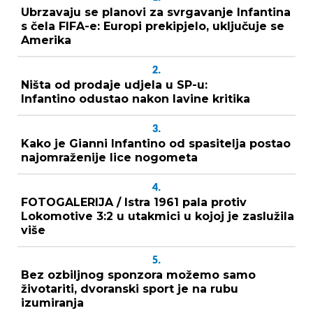
Ubrzavaju se planovi za svrgavanje Infantina
s čela FIFA-e: Europi prekipjelo, uključuje se
Amerika
2.
Ništa od prodaje udjela u SP-u:
Infantino odustao nakon lavine kritika
3.
Kako je Gianni Infantino od spasitelja postao
najomraženije lice nogometa
4.
FOTOGALERIJA / Istra 1961 pala protiv
Lokomotive 3:2 u utakmici u kojoj je zaslužila
više
5.
Bez ozbiljnog sponzora možemo samo
životariti, dvoranski sport je na rubu
izumiranja