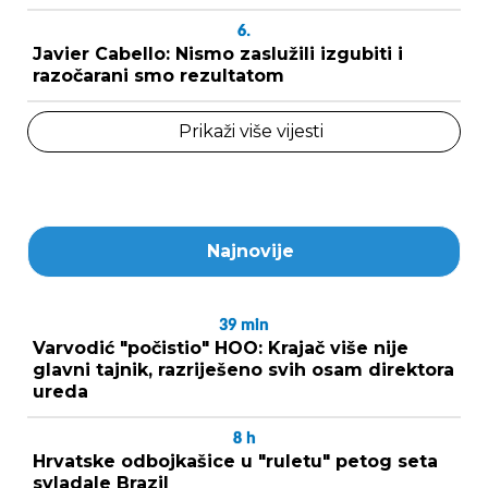
6.
Javier Cabello: Nismo zaslužili izgubiti i
razočarani smo rezultatom
Prikaži više vijesti
Najnovije
39
min
Varvodić "počistio" HOO: Krajač više nije
glavni tajnik, razriješeno svih osam direktora
ureda
8
h
Hrvatske odbojkašice u "ruletu" petog seta
svladale Brazil